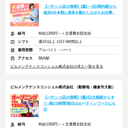
【パチンコ店の清掃】(週2～4日)関内駅から
徒歩5分★朝に身体を動かしながらお仕事♪
給与
時給1300円～＋交通費全額支給
シフト
週2日以上 1日2.5時間以上
雇用形態
アルバイト・パート
アクセス
関内駅
ビルメンテナンスコンシェル株式会社の求人一覧を見る
ビルメンテナンスコンシェル株式会社 （勤務地：鎌倉市大船）
【パチンコ店の清掃】(週2日)大船駅からす
ぐ♪朝の2時間!毎日のルーティンワークにも
◎
給与
時給1300円～＋交通費全額支給