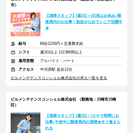
市）
【清掃スタッフ】(週3日～)日祝はお休み♪郵
便局内のお仕事！負担少なめでシニア活躍中
★
給与
時給1226円＋交通費支給
シフト
週3日以上 1日3時間以上
雇用形態
アルバイト・パート
アクセス
中河原駅 徒歩12分
ビルメンテナンスコンシェル株式会社の求人一覧を見る
ビルメンテナンスコンシェル株式会社 （勤務地：川崎市川崎
区）
【清掃スタッフ】(週3日～)スキマ時間にお
仕事♪午前中に郵便局内の清掃★すぐ覚えら
れる