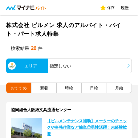
保存
履歴
株式会社 ビルメン 求人のアルバイト・バイ
ト・パート求人特集
26
検索結果
件
エリア
指定しない
おすすめ
新着
時給
日給
月給
協同組合大阪紙文具流通センター
【ビルメンテナンス補助】メーターのチェッ
クや事務作業など簡単◎男性活躍！未経験歓
迎