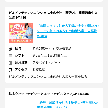
ビルメンテナンスコンシェル株式会社 （勤務地：相模原市中央
区宮下2丁目）
【清掃スタッフ】食品工場の清掃！週払いO
K♪チーム制＆接客なしの簡単作業！未経験
もOK★
給与
時給1400円～＋ 交通費支給
シフト
週3日以上 1日3時間以上
雇用形態
アルバイト・パート
アクセス
相模原駅
ビルメンテナンスコンシェル株式会社の求人一覧を見る
株式会社マイナビワークス(マイナビスタッフ)/343163Jm
【経理】経験活かせる！駅チカ×落ち着いた
環境で経理のオシゴト♪