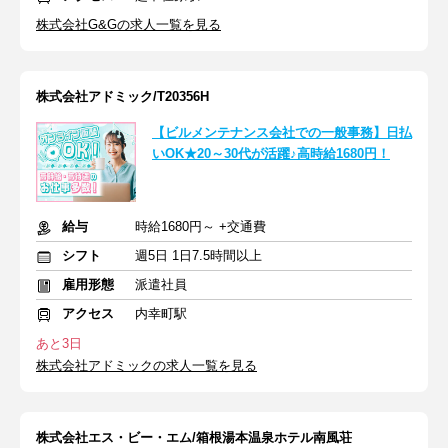
株式会社G&Gの求人一覧を見る
株式会社アドミック/T20356H
【ビルメンテナンス会社での一般事務】日払
いOK★20～30代が活躍♪高時給1680円！
給与
時給1680円～ +交通費
シフト
週5日 1日7.5時間以上
雇用形態
派遣社員
アクセス
内幸町駅
あと3日
株式会社アドミックの求人一覧を見る
株式会社エス・ビー・エム/箱根湯本温泉ホテル南風荘