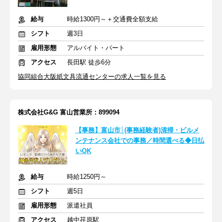
給与
時給1300円～＋交通費全額支給
シフト
週3日
雇用形態
アルバイト・パート
アクセス
長田駅 徒歩6分
協同組合大阪紙文具流通センターの求人一覧を見る
株式会社G&G 富山営業所：899094
【事務】富山市│(事務経験者)清掃・ビルメ
ンテナンス会社での事務／時間選べる◆日払
いOK
給与
時給1250円～
シフト
週5日
雇用形態
派遣社員
アクセス
越中荏原駅