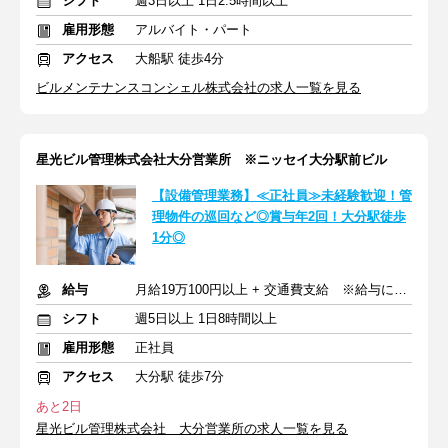
シフト
週3日以上 1日2.5時間以上
雇用形態
アルバイト・パート
アクセス
大船駅 徒歩4分
ビルメンテナンスコンシェル株式会社の求人一覧を見る
星光ビル管理株式会社大分営業所 ※ニッセイ大分駅前ビル
【設備管理業務】≪正社員≫未経験歓迎！管
理物件の巡回など◎賞与年2回！大分駅徒歩
1分◎
給与
月給19万100円以上 + 交通費支給 ※給与に固定手当含む
シフト
週5日以上 1日8時間以上
雇用形態
正社員
アクセス
大分駅 徒歩7分
あと2日
星光ビル管理株式会社 大分営業所の求人一覧を見る