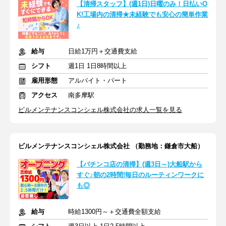
【清掃スタッフ】(週1日)日曜のみ！日払いO
K!工場内の清掃★未経験でも安心の簡単作業
♪
給与
日給1万円＋交通費支給
シフト
週1日 1日8時間以上
雇用形態
アルバイト・パート
アクセス
南多摩駅
ビルメンテナンスコンシェル株式会社の求人一覧を見る
ビルメンテナンスコンシェル株式会社 （勤務地：鎌倉市大船）
【パチンコ店の清掃】(週3日～)大船駅から
すぐ♪朝の2時間!毎日のルーティンワークに
も◎
給与
時給1300円～＋交通費全額支給