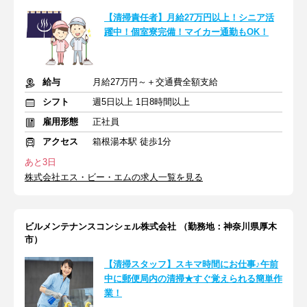
【清掃責任者】月給27万円以上！シニア活
躍中！個室寮完備！マイカー通勤もOK！
給与
月給27万円～＋交通費全額支給
シフト
週5日以上 1日8時間以上
雇用形態
正社員
アクセス
箱根湯本駅 徒歩1分
あと3日
株式会社エス・ビー・エムの求人一覧を見る
ビルメンテナンスコンシェル株式会社 （勤務地：神奈川県厚木
市）
【清掃スタッフ】スキマ時間にお仕事♪午前
中に郵便局内の清掃★すぐ覚えられる簡単作
業！