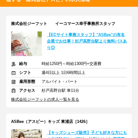
株式会社ジーフット イーコマース幸手事務所スタッフ
【ECサイト事務スタッフ】"ASBee"の有名
企業でお仕事！杉戸高野台駅より無料バスあ
り◎
給与
時給1250円～時給1300円+交通費
シフト
週4日以上 1日6時間以上
雇用形態
アルバイト・パート
アクセス
杉戸高野台駅 車11分
株式会社ジーフットの求人一覧を見る
ASBee（アスビー）キッズ 東浦店［1426］
【キッズシューズ販売】子ども好きな方にも