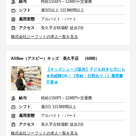
給与
時給1150円～1248円+交通費
シフト
週3日以上 1日3時間以上
雇用形態
アルバイト・パート
アクセス
長久手古戦場駅 徒歩2分
株式会社ジーフットの求人一覧を見る
ASBee（アスビー）キッズ 長久手店 ［6088］
【キッズシューズ販売】子ども好きな方にも
★未経験OK！《有給・社割あり！》履歴書
不要★
給与
時給1150円～1248円+交通費
シフト
週2日 1日3時間以上
雇用形態
アルバイト・パート
アクセス
長久手古戦場駅 徒歩2分
株式会社ジーフットの求人一覧を見る