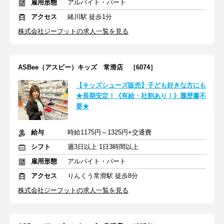
雇用形態
アルバイト・パート
アクセス
緒川駅 徒歩1分
株式会社ジーフットの求人一覧を見る
ASBee（アスビー）キッズ 常滑店 ［6074］
【キッズシューズ販売】子ども好きな方にも
★長期安定！《有給・社割あり！》履歴書不
要★
給与
時給1175円～1325円+交通費
シフト
週3日以上 1日3時間以上
雇用形態
アルバイト・パート
アクセス
りんくう常滑駅 徒歩8分
株式会社ジーフットの求人一覧を見る