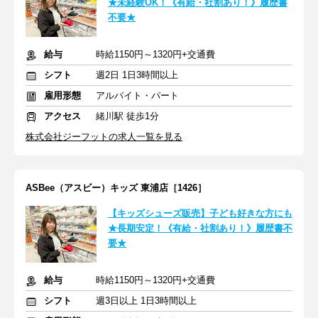
★未経験OK！《有給・社割あり！》履歴書
不要★
給与
時給1150円～1320円+交通費
シフト
週2日 1日3時間以上
雇用形態
アルバイト・パート
アクセス
緒川駅 徒歩1分
株式会社ジーフットの求人一覧を見る
ASBee（アスビー）キッズ 東浦店［1426］
【キッズシューズ販売】子ども好きな方にも
★長期安定！《有給・社割あり！》履歴書不
要★
給与
時給1150円～1320円+交通費
シフト
週3日以上 1日3時間以上