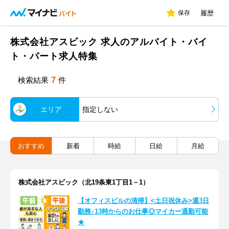
保存
履歴
株式会社アスビック 求人のアルバイト・バイ
ト・パート求人特集
7
検索結果
件
エリア
指定しない
おすすめ
新着
時給
日給
月給
株式会社アスビック（北19条東1丁目1－1）
【オフィスビルの清掃】<土日祝休み>週3日
勤務♪13時からのお仕事◎マイカー通勤可能
★