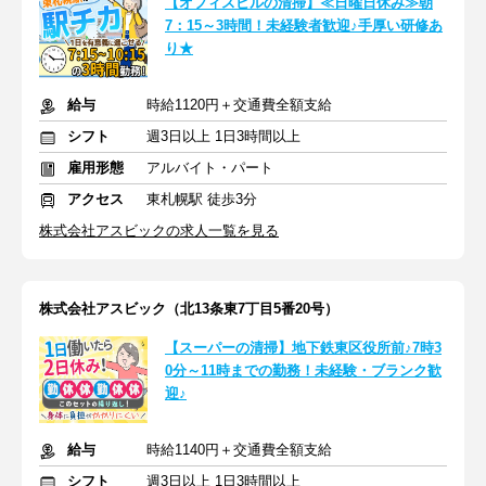
【オフィスビルの清掃】≪日曜日休み≫朝
7：15～3時間！未経験者歓迎♪手厚い研修あ
り★
給与
時給1120円＋交通費全額支給
シフト
週3日以上 1日3時間以上
雇用形態
アルバイト・パート
アクセス
東札幌駅 徒歩3分
株式会社アスビックの求人一覧を見る
株式会社アスビック（北13条東7丁目5番20号）
【スーパーの清掃】地下鉄東区役所前♪7時3
0分～11時までの勤務！未経験・ブランク歓
迎♪
給与
時給1140円＋交通費全額支給
シフト
週3日以上 1日3時間以上