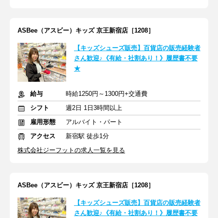
ASBee（アスビー）キッズ 京王新宿店［1208］
【キッズシューズ販売】百貨店の販売経験者
さん歓迎♪《有給・社割あり！》履歴書不要
★
給与
時給1250円～1300円+交通費
シフト
週2日 1日3時間以上
雇用形態
アルバイト・パート
アクセス
新宿駅 徒歩1分
株式会社ジーフットの求人一覧を見る
ASBee（アスビー）キッズ 京王新宿店［1208］
【キッズシューズ販売】百貨店の販売経験者
さん歓迎♪《有給・社割あり！》履歴書不要