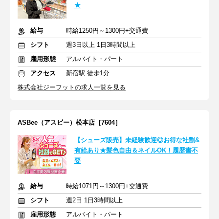
★
給与
時給1250円～1300円+交通費
シフト
週3日以上 1日3時間以上
雇用形態
アルバイト・パート
アクセス
新宿駅 徒歩1分
株式会社ジーフットの求人一覧を見る
ASBee（アスビー）松本店［7604］
【シューズ販売】未経験歓迎◎お得な社割&
有給あり★髪色自由＆ネイルOK！履歴書不
要
給与
時給1071円～1300円+交通費
シフト
週2日 1日3時間以上
雇用形態
アルバイト・パート