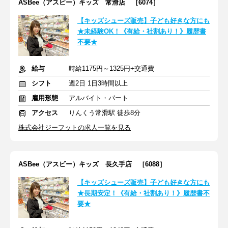
ASBee（アスビー）キッズ 常滑店 ［6074］
【キッズシューズ販売】子ども好きな方にも
★未経験OK！《有給・社割あり！》履歴書
不要★
給与
時給1175円～1325円+交通費
シフト
週2日 1日3時間以上
雇用形態
アルバイト・パート
アクセス
りんくう常滑駅 徒歩8分
株式会社ジーフットの求人一覧を見る
ASBee（アスビー）キッズ 長久手店 ［6088］
【キッズシューズ販売】子ども好きな方にも
★長期安定！《有給・社割あり！》履歴書不
要★