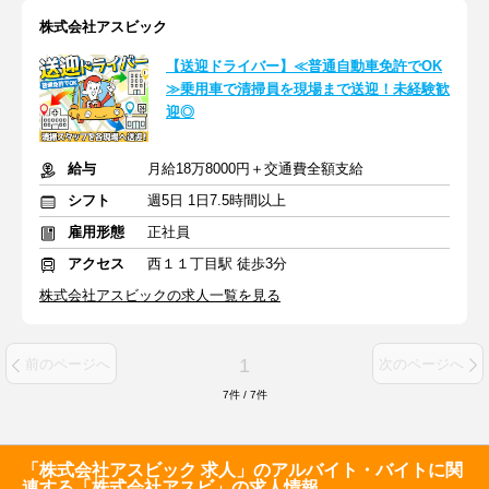
株式会社アスビック
【送迎ドライバー】≪普通自動車免許でOK
≫乗用車で清掃員を現場まで送迎！未経験歓
迎◎
給与
月給18万8000円＋交通費全額支給
シフト
週5日 1日7.5時間以上
雇用形態
正社員
アクセス
西１１丁目駅 徒歩3分
株式会社アスビックの求人一覧を見る
1
前のページへ
次のページへ
7
件
/
7
件
「株式会社アスビック 求人」のアルバイト・バイトに関
連する「株式会社アスビ」の求人情報