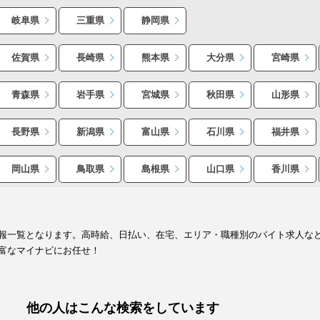
岐阜県
三重県
静岡県
佐賀県
長崎県
熊本県
大分県
宮崎県
青森県
岩手県
宮城県
秋田県
山形県
長野県
新潟県
富山県
石川県
福井県
岡山県
鳥取県
島根県
山口県
香川県
報一覧となります。高時給、日払い、在宅、エリア・職種別のバイト求人な
富なマイナビにお任せ！
他の人はこんな検索をしています