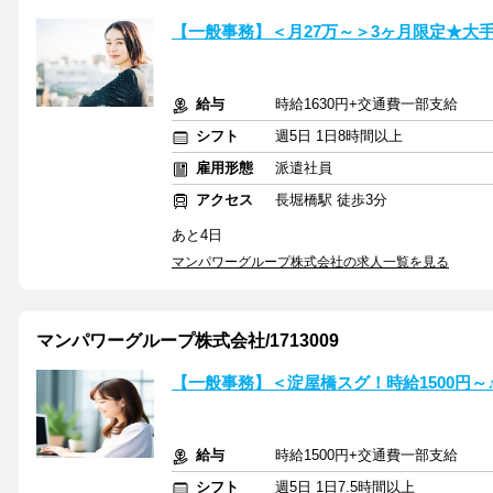
【一般事務】＜月27万～＞3ヶ月限定★大手
給与
時給1630円+交通費一部支給
シフト
週5日 1日8時間以上
雇用形態
派遣社員
アクセス
長堀橋駅 徒歩3分
あと4日
マンパワーグループ株式会社の求人一覧を見る
マンパワーグループ株式会社/1713009
【一般事務】＜淀屋橋スグ！時給1500円～
給与
時給1500円+交通費一部支給
シフト
週5日 1日7.5時間以上