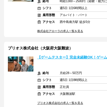
給与
時給1300～2500円（経験・能
シフト
週5日 1日6時間以上
雇用形態
アルバイト・パート
アクセス
西中島南方駅 徒歩5分
株式会社アローラの求人一覧を見る
プリオス株式会社（大阪府大阪難波）
【ゲームテスター】完全未経験OK！ゲー
給与
月給28～50万円
シフト
週5日 1日8時間以上
雇用形態
正社員
アクセス
大阪難波駅
プリオス株式会社の求人一覧を見る