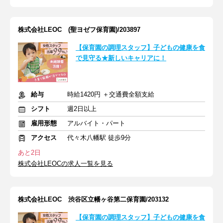
株式会社LEOC (聖ヨゼフ保育園)/203897
【保育園の調理スタッフ】子どもの健康を食
で見守る★新しいキャリアに！
給与
時給1420円 ＋交通費全額支給
シフト
週2日以上
雇用形態
アルバイト・パート
アクセス
代々木八幡駅 徒歩9分
あと2日
株式会社LEOCの求人一覧を見る
株式会社LEOC 渋谷区立幡ヶ谷第二保育園/203132
【保育園の調理スタッフ】子どもの健康を食