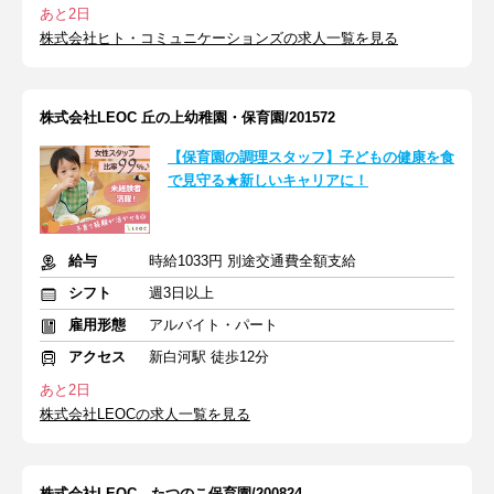
あと2日
株式会社ヒト・コミュニケーションズの求人一覧を見る
株式会社LEOC 丘の上幼稚園・保育園/201572
【保育園の調理スタッフ】子どもの健康を食
で見守る★新しいキャリアに！
給与
時給1033円 別途交通費全額支給
シフト
週3日以上
雇用形態
アルバイト・パート
アクセス
新白河駅 徒歩12分
あと2日
株式会社LEOCの求人一覧を見る
株式会社LEOC たつのこ保育園/200824