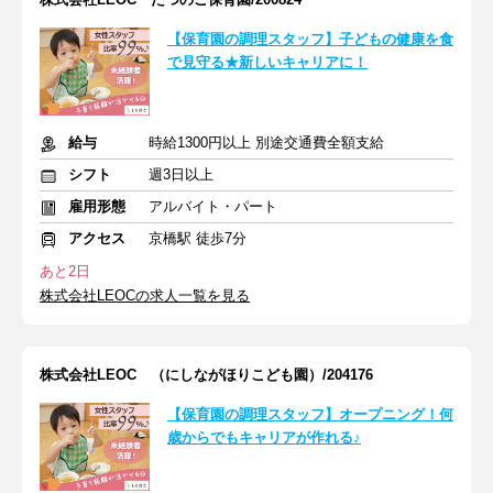
【保育園の調理スタッフ】子どもの健康を食
で見守る★新しいキャリアに！
給与
時給1300円以上 別途交通費全額支給
シフト
週3日以上
雇用形態
アルバイト・パート
アクセス
京橋駅 徒歩7分
あと2日
株式会社LEOCの求人一覧を見る
株式会社LEOC （にしながほりこども園）/204176
【保育園の調理スタッフ】オープニング！何
歳からでもキャリアが作れる♪