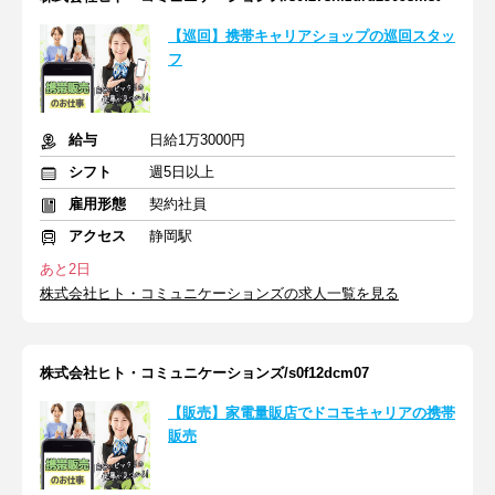
【巡回】携帯キャリアショップの巡回スタッ
フ
給与
日給1万3000円
シフト
週5日以上
雇用形態
契約社員
アクセス
静岡駅
あと2日
株式会社ヒト・コミュニケーションズの求人一覧を見る
株式会社ヒト・コミュニケーションズ/s0f12dcm07
【販売】家電量販店でドコモキャリアの携帯
販売