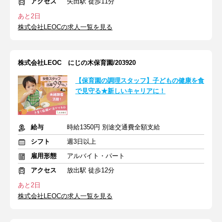
アクセス
矢田駅 徒歩11分
あと2日
株式会社LEOCの求人一覧を見る
株式会社LEOC にじの木保育園/203920
【保育園の調理スタッフ】子どもの健康を食
で見守る★新しいキャリアに！
給与
時給1350円 別途交通費全額支給
シフト
週3日以上
雇用形態
アルバイト・パート
アクセス
放出駅 徒歩12分
あと2日
株式会社LEOCの求人一覧を見る