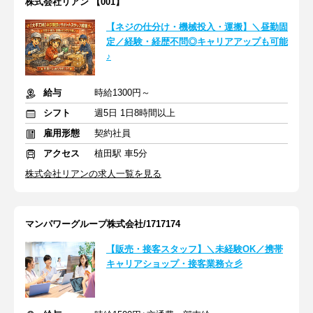
株式会社リアン 【001】
【ネジの仕分け・機械投入・運搬】＼昼勤固
定／経験・経歴不問◎キャリアアップも可能
♪
給与
時給1300円～
シフト
週5日 1日8時間以上
雇用形態
契約社員
アクセス
植田駅 車5分
株式会社リアンの求人一覧を見る
マンパワーグループ株式会社/1717174
【販売・接客スタッフ】＼未経験OK／携帯
キャリアショップ・接客業務☆彡