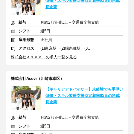
研修・スキル習得支援◎定着率95％の急成
長企業
給与
月給27万円以上＋交通費全額支給
シフト
週5日
雇用形態
正社員
アクセス
(1)東京駅 (2)錦糸町駅 (3)中野駅
株式会社Ａｓｏｖｉの求人一覧を見る
株式会社Asovi（川崎市幸区）
【キャリアアドバイザー】未経験でも手厚い
研修・スキル習得支援◎定着率95％の急成
長企業
給与
月給27万円以上＋交通費全額支給
シフト
週5日