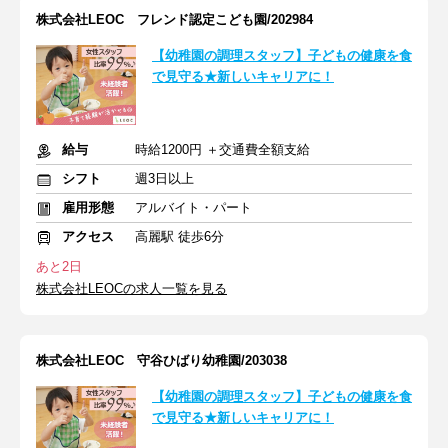
株式会社LEOC フレンド認定こども園/202984
【幼稚園の調理スタッフ】子どもの健康を食
で見守る★新しいキャリアに！
給与
時給1200円 ＋交通費全額支給
シフト
週3日以上
雇用形態
アルバイト・パート
アクセス
高麗駅 徒歩6分
あと2日
株式会社LEOCの求人一覧を見る
株式会社LEOC 守谷ひばり幼稚園/203038
【幼稚園の調理スタッフ】子どもの健康を食
で見守る★新しいキャリアに！