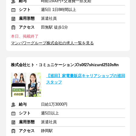
給与
時給1500円+交通費一部支給
シフト
週5日 1日8時間以上
雇用形態
派遣社員
アクセス
田無駅 徒歩1分
本日、掲載終了
マンパワーグループ株式会社の求人一覧を見る
株式会社ヒト・コミュニケーションズ/s0f27shizurd2510sftn
【巡回】家電量販店キャリアショップの巡回
スタッフ
給与
日給1万3000円
シフト
週5日以上
雇用形態
派遣社員
アクセス
静岡駅