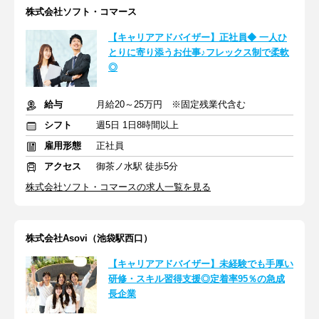
株式会社ソフト・コマース
【キャリアアドバイザー】正社員◆ 一人ひ
とりに寄り添うお仕事♪フレックス制で柔軟
◎
給与
月給20～25万円 ※固定残業代含む
シフト
週5日 1日8時間以上
雇用形態
正社員
アクセス
御茶ノ水駅 徒歩5分
株式会社ソフト・コマースの求人一覧を見る
株式会社Asovi（池袋駅西口）
【キャリアアドバイザー】未経験でも手厚い
研修・スキル習得支援◎定着率95％の急成
長企業