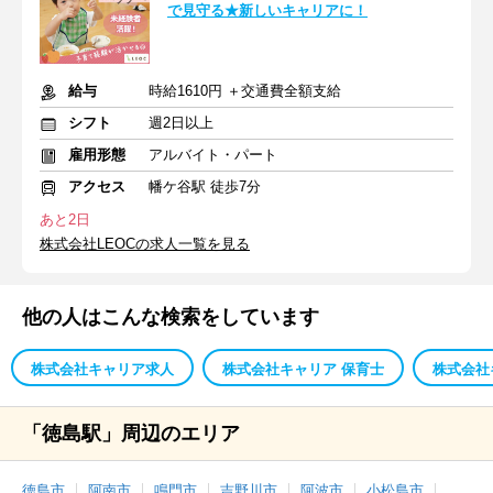
で見守る★新しいキャリアに！
給与
時給1610円 ＋交通費全額支給
シフト
週2日以上
雇用形態
アルバイト・パート
アクセス
幡ケ谷駅 徒歩7分
あと2日
株式会社LEOCの求人一覧を見る
他の人はこんな検索をしています
株式会社キャリア求人
株式会社キャリア 保育士
株式会社
「徳島駅」周辺のエリア
徳島市
阿南市
鳴門市
吉野川市
阿波市
小松島市