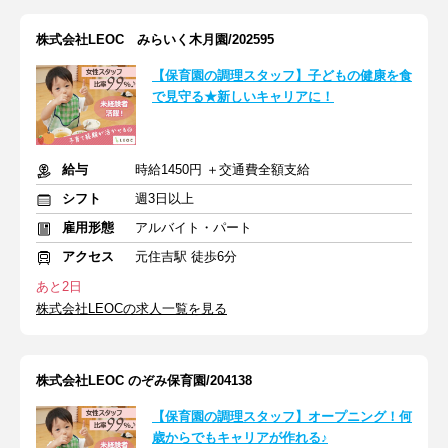
株式会社LEOC みらいく木月園/202595
【保育園の調理スタッフ】子どもの健康を食
で見守る★新しいキャリアに！
給与
時給1450円 ＋交通費全額支給
シフト
週3日以上
雇用形態
アルバイト・パート
アクセス
元住吉駅 徒歩6分
あと2日
株式会社LEOCの求人一覧を見る
株式会社LEOC のぞみ保育園/204138
【保育園の調理スタッフ】オープニング！何
歳からでもキャリアが作れる♪