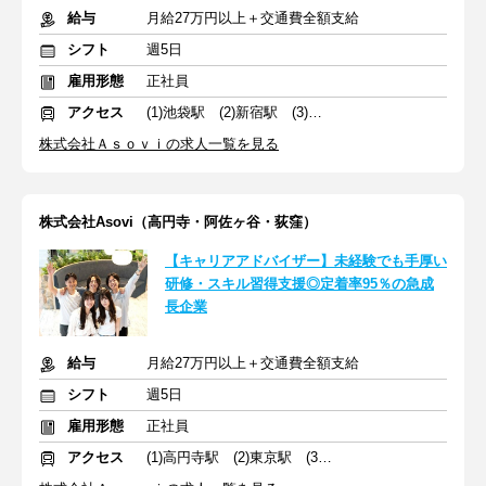
給与
月給27万円以上＋交通費全額支給
シフト
週5日
雇用形態
正社員
アクセス
(1)池袋駅 (2)新宿駅 (3)渋谷駅
株式会社Ａｓｏｖｉの求人一覧を見る
株式会社Asovi（高円寺・阿佐ヶ谷・荻窪）
【キャリアアドバイザー】未経験でも手厚い
研修・スキル習得支援◎定着率95％の急成
長企業
給与
月給27万円以上＋交通費全額支給
シフト
週5日
雇用形態
正社員
アクセス
(1)高円寺駅 (2)東京駅 (3)目黒駅