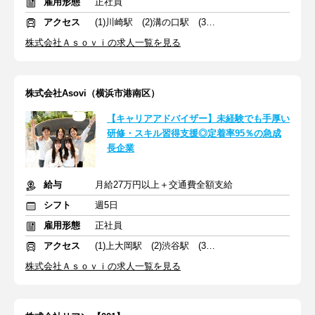
雇用形態
正社員
アクセス
(1)川崎駅 (2)溝の口駅 (3)所沢駅
株式会社Ａｓｏｖｉの求人一覧を見る
株式会社Asovi（横浜市港南区）
【キャリアアドバイザー】未経験でも手厚い
研修・スキル習得支援◎定着率95％の急成
長企業
給与
月給27万円以上＋交通費全額支給
シフト
週5日
雇用形態
正社員
アクセス
(1)上大岡駅 (2)渋谷駅 (3)横浜駅
株式会社Ａｓｏｖｉの求人一覧を見る