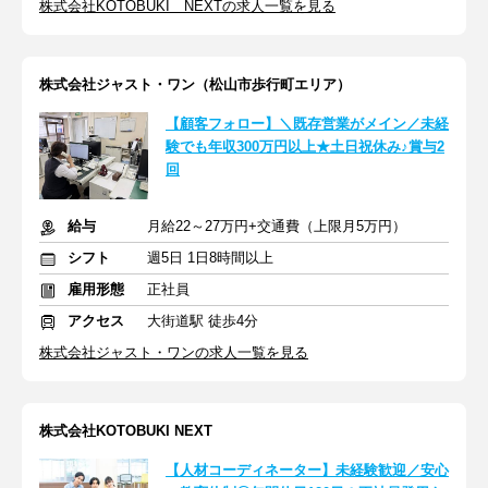
株式会社KOTOBUKI NEXTの求人一覧を見る
株式会社ジャスト・ワン（松山市歩行町エリア）
【顧客フォロー】＼既存営業がメイン／未経
験でも年収300万円以上★土日祝休み♪賞与2
回
給与
月給22～27万円+交通費（上限月5万円）
シフト
週5日 1日8時間以上
雇用形態
正社員
アクセス
大街道駅 徒歩4分
株式会社ジャスト・ワンの求人一覧を見る
株式会社KOTOBUKI NEXT
【人材コーディネーター】未経験歓迎／安心