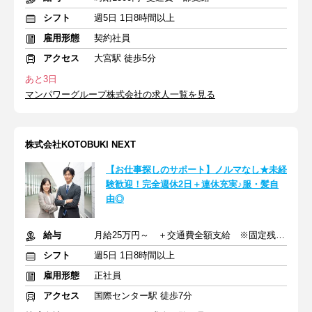
シフト
週5日 1日8時間以上
雇用形態
契約社員
アクセス
大宮駅 徒歩5分
あと3日
マンパワーグループ株式会社の求人一覧を見る
株式会社KOTOBUKI NEXT
【お仕事探しのサポート】ノルマなし★未経
験歓迎！完全週休2日＋連休充実♪服・髪自
由◎
給与
月給25万円～ ＋交通費全額支給 ※固定残業代含む
シフト
週5日 1日8時間以上
雇用形態
正社員
アクセス
国際センター駅 徒歩7分