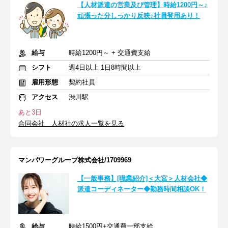
【人材派遣の営業及び管理】時給1200円～♪
頑張った分しっかり反映♪社員登用あり！
給与
時給1200円～ + 交通費支給
シフト
週4日以上 1日8時間以上
雇用形態
契約社員
アクセス
渋川駅
あと3日
合同会社 人材社の求人一覧を見る
マンパワーグループ株式会社/1709969
【一般事務】[職業紹介]＜大宮＞人材会社◆
派遣コーディネーター◆勤務時間相談OK！
給与
時給1500円+交通費一部支給