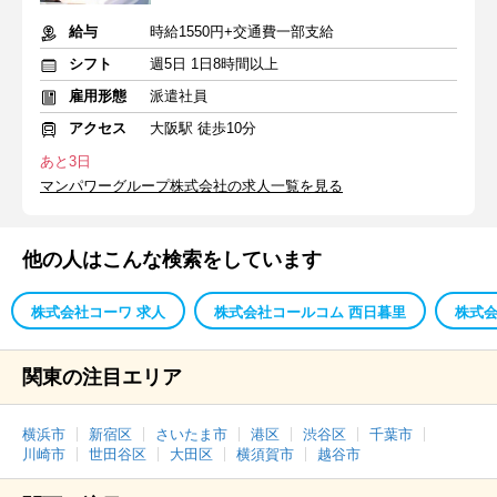
給与
時給1550円+交通費一部支給
シフト
週5日 1日8時間以上
雇用形態
派遣社員
アクセス
大阪駅 徒歩10分
あと3日
マンパワーグループ株式会社の求人一覧を見る
他の人はこんな検索をしています
株式会社コーワ 求人
株式会社コールコム 西日暮里
株式
関東の注目エリア
横浜市
新宿区
さいたま市
港区
渋谷区
千葉市
川崎市
世田谷区
大田区
横須賀市
越谷市