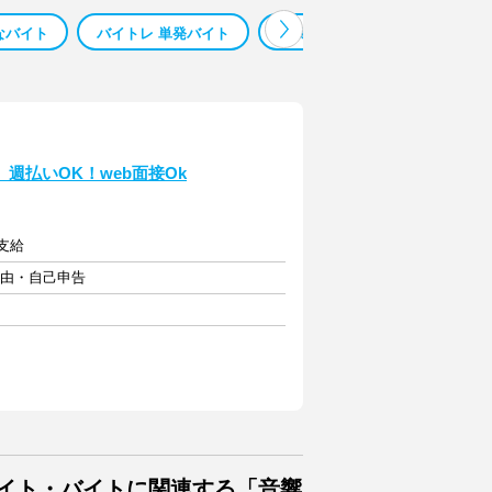
なバイト
バイトレ 単発バイト
深夜バイト 楽なバイト
在
週払いOK！web面接Ok
定支給
自由・自己申告
バイト・バイトに関連する「音響