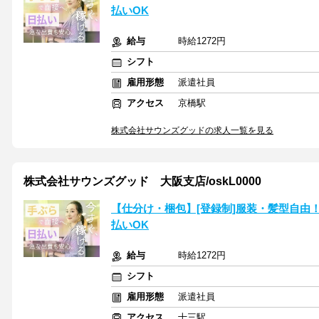
払いOK
給与
時給1272円
シフト
雇用形態
派遣社員
アクセス
京橋駅
株式会社サウンズグッドの求人一覧を見る
株式会社サウンズグッド 大阪支店/oskL0000
【仕分け・梱包】[登録制]服装・髪型自由
払いOK
給与
時給1272円
シフト
雇用形態
派遣社員
アクセス
十三駅