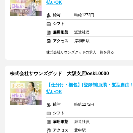
払いOK
給与
時給1272円
シフト
雇用形態
派遣社員
アクセス
岸和田駅
株式会社サウンズグッドの求人一覧を見る
株式会社サウンズグッド 大阪支店/oskL0000
【仕分け・梱包】[登録制]服装・髪型自由
払いOK
給与
時給1272円
シフト
雇用形態
派遣社員
アクセス
豊中駅