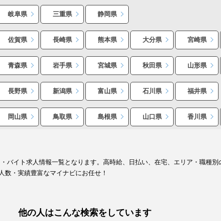
岐阜県
三重県
静岡県
佐賀県
長崎県
熊本県
大分県
宮崎県
青森県
岩手県
宮城県
秋田県
山形県
長野県
新潟県
富山県
石川県
福井県
岡山県
鳥取県
島根県
山口県
香川県
ト・バイト求人情報一覧となります。高時給、日払い、在宅、エリア・職種別
人数・実績豊富なマイナビにお任せ！
他の人はこんな検索をしています