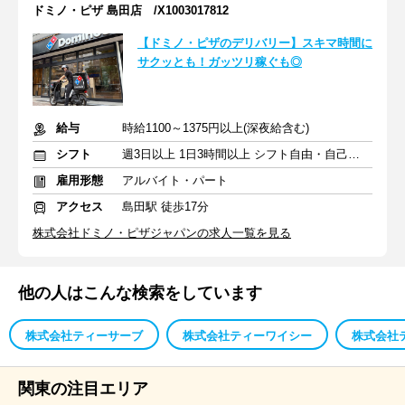
ドミノ・ピザ 島田店 /X1003017812
【ドミノ・ピザのデリバリー】スキマ時間に
サクッとも！ガッツリ稼ぐも◎
給与
時給1100～1375円以上(深夜給含む)
シフト
週3日以上 1日3時間以上 シフト自由・自己申告
雇用形態
アルバイト・パート
アクセス
島田駅 徒歩17分
株式会社ドミノ・ピザジャパンの求人一覧を見る
他の人はこんな検索をしています
株式会社ティーサーブ
株式会社ティーワイシー
株式会社
関東の注目エリア