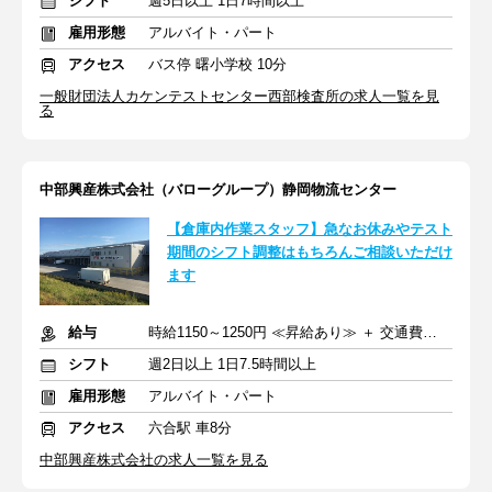
シフト
週5日以上 1日7時間以上
雇用形態
アルバイト・パート
アクセス
バス停 曙小学校 10分
一般財団法人カケンテストセンター西部検査所の求人一覧を見
る
中部興産株式会社（バローグループ）静岡物流センター
【倉庫内作業スタッフ】急なお休みやテスト
期間のシフト調整はもちろんご相談いただけ
ます
給与
時給1150～1250円 ≪昇給あり≫ ＋ 交通費支給
シフト
週2日以上 1日7.5時間以上
雇用形態
アルバイト・パート
アクセス
六合駅 車8分
中部興産株式会社の求人一覧を見る