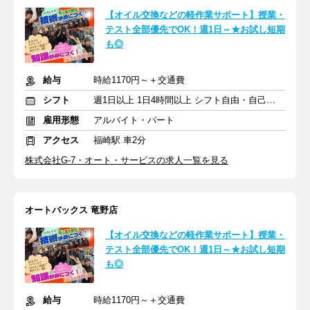
【オイル交換などの軽作業サポート】授業・
テスト全部優先でOK！週1日～★お試し短期
も◎
給与
時給1170円～＋交通費
シフト
週1日以上 1日4時間以上 シフト自由・自己申告
雇用形態
アルバイト・パート
アクセス
福崎駅 車2分
株式会社G-7・オート・サービスの求人一覧を見る
オートバックス 竜野店
【オイル交換などの軽作業サポート】授業・
テスト全部優先でOK！週1日～★お試し短期
も◎
給与
時給1170円～＋交通費