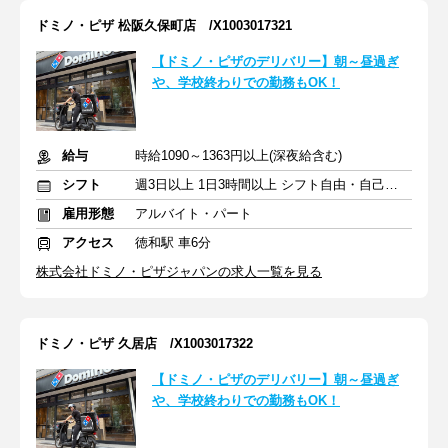
ドミノ・ピザ 松阪久保町店 /X1003017321
【ドミノ・ピザのデリバリー】朝～昼過ぎ
や、学校終わりでの勤務もOK！
給与
時給1090～1363円以上(深夜給含む)
シフト
週3日以上 1日3時間以上 シフト自由・自己申告
雇用形態
アルバイト・パート
アクセス
徳和駅 車6分
株式会社ドミノ・ピザジャパンの求人一覧を見る
ドミノ・ピザ 久居店 /X1003017322
【ドミノ・ピザのデリバリー】朝～昼過ぎ
や、学校終わりでの勤務もOK！