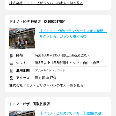
株式会社ドミノ・ピザジャパンの求人一覧を見る
ドミノ・ピザ 神栖店 /X1003017804
【ドミノ・ピザのデリバリー】スキマ時間に
サクッとも！ガッツリ稼ぐも◎
給与
時給1080～1350円以上(深夜給含む)
シフト
週3日以上 1日3時間以上 シフト自由・自己申告
雇用形態
アルバイト・パート
アクセス
延方駅 車17分
株式会社ドミノ・ピザジャパンの求人一覧を見る
ドミノ・ピザ 香取佐原店
【ドミノ・ピザのデリバリー】主婦(夫)さ