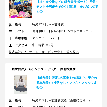
【オイル交換などの軽作業サポート】授業・
テスト全部優先でOK！週1日～★お試し短期
も◎
給与
時給1250円～＋交通費
シフト
週1日以上 1日4時間以上 シフト自由・自己申告
雇用形態
アルバイト・パート
アクセス
中山寺駅 車2分
株式会社G-7・オート・サービスの求人一覧を見る
一般財団法人 カケンテストセンター 西部検査所
【軽作業】限定1名募集！未経験でも安心の
簡単作業♪＜接客なし＞ママさんスタッフ多
数◎
給与
時給1140円＋交通費支給（距離により一部支給）