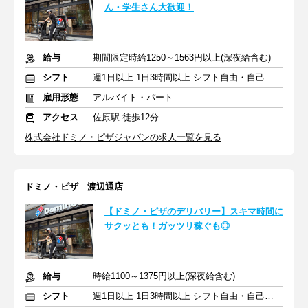
ん・学生さん大歓迎！
給与
期間限定時給1250～1563円以上(深夜給含む)
シフト
週1日以上 1日3時間以上 シフト自由・自己申告
雇用形態
アルバイト・パート
アクセス
佐原駅 徒歩12分
株式会社ドミノ・ピザジャパンの求人一覧を見る
ドミノ・ピザ 渡辺通店
【ドミノ・ピザのデリバリー】スキマ時間に
サクッとも！ガッツリ稼ぐも◎
給与
時給1100～1375円以上(深夜給含む)
シフト
週1日以上 1日3時間以上 シフト自由・自己申告