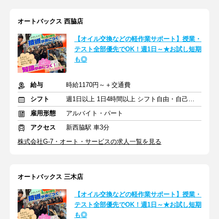
オートバックス 西脇店
【オイル交換などの軽作業サポート】授業・
テスト全部優先でOK！週1日～★お試し短期
も◎
給与
時給1170円～＋交通費
シフト
週1日以上 1日4時間以上 シフト自由・自己申告
雇用形態
アルバイト・パート
アクセス
新西脇駅 車3分
株式会社G-7・オート・サービスの求人一覧を見る
オートバックス 三木店
【オイル交換などの軽作業サポート】授業・
テスト全部優先でOK！週1日～★お試し短期
も◎