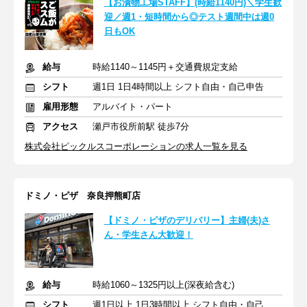
【お漬物工場STAFF】(時給1140円)＼学生歓
迎／週1・短時間から◎テスト週間中は週0
日もOK
給与
時給1140～1145円＋交通費規定支給
シフト
週1日 1日4時間以上 シフト自由・自己申告
雇用形態
アルバイト・パート
アクセス
瀬戸市役所前駅 徒歩7分
株式会社ピックルスコーポレーションの求人一覧を見る
ドミノ・ピザ 奈良押熊町店
【ドミノ・ピザのデリバリー】主婦(夫)さ
ん・学生さん大歓迎！
給与
時給1060～1325円以上(深夜給含む)
シフト
週1日以上 1日3時間以上 シフト自由・自己申告