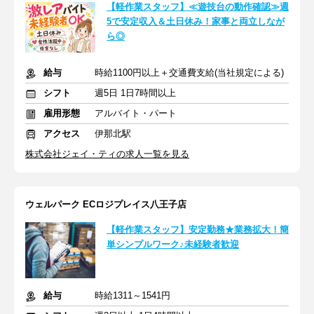
【軽作業スタッフ】≪遊技台の動作確認≫週
5で安定収入＆土日休み！家事と両立しなが
ら◎
給与
時給1100円以上＋交通費支給(当社規定による)
シフト
週5日 1日7時間以上
雇用形態
アルバイト・パート
アクセス
伊那北駅
株式会社ジェイ・ティの求人一覧を見る
ウェルパーク ECロジプレイス八王子店
【軽作業スタッフ】安定勤務★業務拡大！簡
単シンプルワーク♪未経験者歓迎
給与
時給1311～1541円