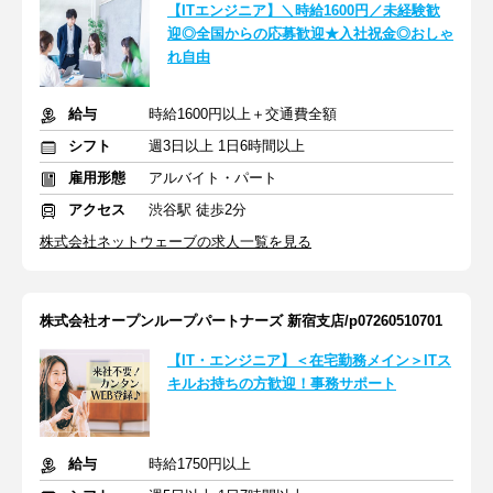
【ITエンジニア】＼時給1600円／未経験歓
迎◎全国からの応募歓迎★入社祝金◎おしゃ
れ自由
給与
時給1600円以上＋交通費全額
シフト
週3日以上 1日6時間以上
雇用形態
アルバイト・パート
アクセス
渋谷駅 徒歩2分
株式会社ネットウェーブの求人一覧を見る
株式会社オープンループパートナーズ 新宿支店/p07260510701
【IT・エンジニア】＜在宅勤務メイン＞ITス
キルお持ちの方歓迎！事務サポート
給与
時給1750円以上