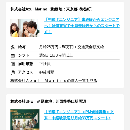
株式会社Azul Marino（勤務地：東京都_御徒町）
【初級ITエンジニア】未経験からエンジニア
へ！研修充実で全員未経験からのスタートで
す！
給与
月給28万円～50万円＋交通費全額支給
シフト
週5日 1日8時間以上
雇用形態
正社員
アクセス
御徒町駅
株式会社Ａｚｕｌ Ｍａｒｉｎｏの求人一覧を見る
株式会社UFE ※勤務地：川西能勢口駅周辺
【初級ITエンジニア】＜PM候補募集＞文
系・未経験歓迎◎月給33万円スタート♪