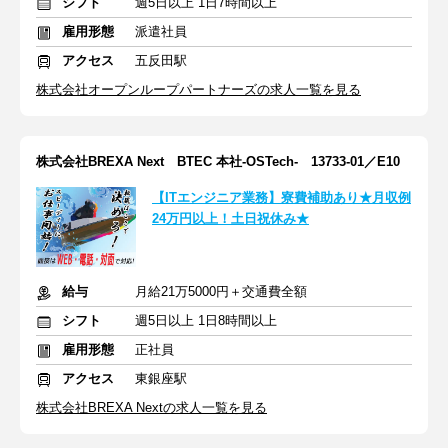
シフト
週5日以上 1日7時間以上
雇用形態
派遣社員
アクセス
五反田駅
株式会社オープンループパートナーズの求人一覧を見る
株式会社BREXA Next BTEC 本社-OSTech- 13733-01／E10
【ITエンジニア業務】寮費補助あり★月収例
24万円以上！土日祝休み★
給与
月給21万5000円＋交通費全額
シフト
週5日以上 1日8時間以上
雇用形態
正社員
アクセス
東銀座駅
株式会社BREXA Nextの求人一覧を見る