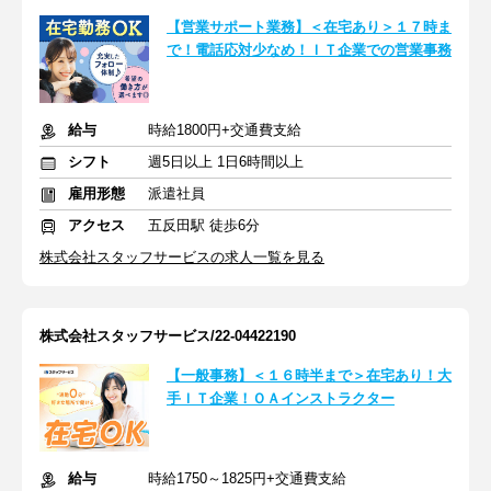
【営業サポート業務】＜在宅あり＞１７時ま
で！電話応対少なめ！ＩＴ企業での営業事務
給与
時給1800円+交通費支給
シフト
週5日以上 1日6時間以上
雇用形態
派遣社員
アクセス
五反田駅 徒歩6分
株式会社スタッフサービスの求人一覧を見る
株式会社スタッフサービス/22-04422190
【一般事務】＜１６時半まで＞在宅あり！大
手ＩＴ企業！ＯＡインストラクター
給与
時給1750～1825円+交通費支給