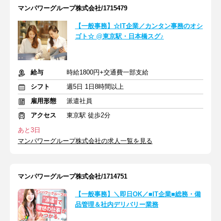
マンパワーグループ株式会社/1715479
【一般事務】☆IT企業／カンタン事務のオシ
ゴト☆ @東京駅・日本橋スグ♪
給与
時給1800円+交通費一部支給
シフト
週5日 1日8時間以上
雇用形態
派遣社員
アクセス
東京駅 徒歩2分
あと3日
マンパワーグループ株式会社の求人一覧を見る
マンパワーグループ株式会社/1714751
【一般事務】＼即日OK／■IT企業■総務・備
品管理＆社内デリバリー業務