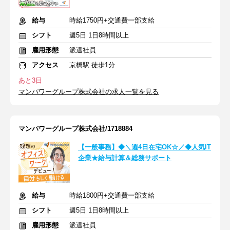
給与
時給1750円+交通費一部支給
シフト
週5日 1日8時間以上
雇用形態
派遣社員
アクセス
京橋駅 徒歩1分
あと3日
マンパワーグループ株式会社の求人一覧を見る
マンパワーグループ株式会社/1718884
【一般事務】◆＼週4日在宅OK☆／◆人気IT
企業★給与計算＆総務サポート
給与
時給1800円+交通費一部支給
シフト
週5日 1日8時間以上
雇用形態
派遣社員