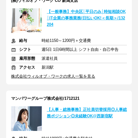
(株)ウィルオブ・ワーク CO 新潟支店
【一般事務】中央区│平日のみ│時短相談OK
│IT企業の事務業務/日払いOK!＜長期＞/132
204
給与
時給1150～1200円＋交通費
シフト
週5日 1日6時間以上 シフト自由・自己申告
雇用形態
派遣社員
アクセス
新潟駅
株式会社ウィルオブ・ワークの求人一覧を見る
マンパワーグループ株式会社/1712121
【人事・総務事務】正社員切替採用◎人事総
務ポジション◎未経験OK@西新宿駅