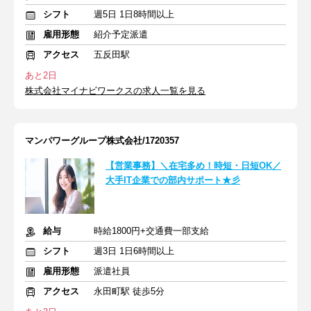
シフト
週5日 1日8時間以上
雇用形態
紹介予定派遣
アクセス
五反田駅
あと2日
株式会社マイナビワークスの求人一覧を見る
マンパワーグループ株式会社/1720357
【営業事務】＼在宅多め！時短・日短OK／
大手IT企業での部内サポート★彡
給与
時給1800円+交通費一部支給
シフト
週3日 1日6時間以上
雇用形態
派遣社員
アクセス
永田町駅 徒歩5分