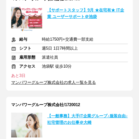
【サポートスタッフ】9月 ★在宅有★ IT企
業 ユーザーサポート＠池袋
給与
時給1750円+交通費一部支給
シフト
週5日 1日7時間以上
雇用形態
派遣社員
アクセス
池袋駅 徒歩10分
あと3日
マンパワーグループ株式会社の求人一覧を見る
マンパワーグループ株式会社/1720012
【一般事務】大手IT企業グループ♪服装自由♪
社宅管理のお仕事＠大崎