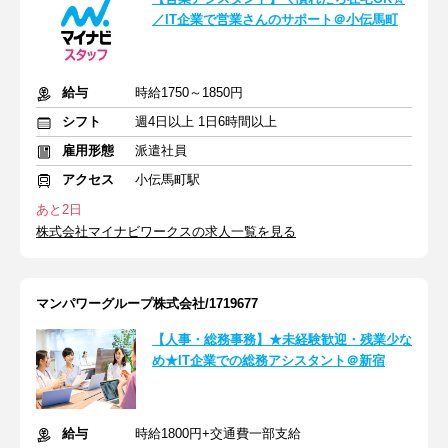
／IT企業で営業さんのサポート＠小伝馬町
給与
時給1750～1850円
シフト
週4日以上 1日6時間以上
雇用形態
派遣社員
アクセス
小伝馬町駅
あと2日
株式会社マイナビワークスの求人一覧を見る
マンパワーグループ株式会社/1719677
【人事・総務事務】★未経験歓迎・残業少な
め★IT企業での総務アシスタント＠新宿
給与
時給1800円+交通費一部支給