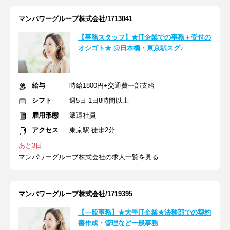
マンパワーグループ株式会社/1713041
【事務スタッフ】★IT企業での事務＋受付の
オシゴト★ @日本橋・東京駅スグ♪
給与
時給1800円+交通費一部支給
シフト
週5日 1日8時間以上
雇用形態
派遣社員
アクセス
東京駅 徒歩2分
あと3日
マンパワーグループ株式会社の求人一覧を見る
マンパワーグループ株式会社/1719395
【一般事務】★大手IT企業★法務部での契約
書作成・管理など一般事務