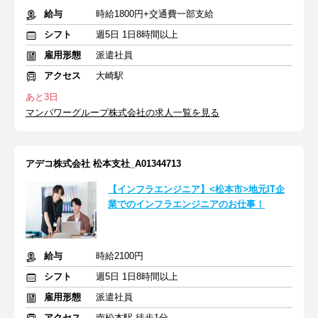
給与
時給1800円+交通費一部支給
シフト
週5日 1日8時間以上
雇用形態
派遣社員
アクセス
大崎駅
あと3日
マンパワーグループ株式会社の求人一覧を見る
アデコ株式会社 松本支社_A01344713
【インフラエンジニア】<松本市>地元IT企
業でのインフラエンジニアのお仕事！
給与
時給2100円
シフト
週5日 1日8時間以上
雇用形態
派遣社員
アクセス
南松本駅 徒歩1分