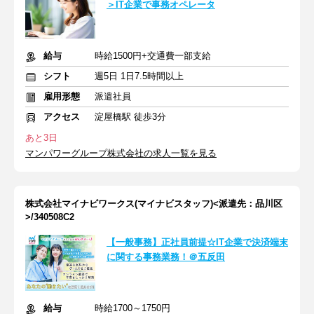
＞IT企業で事務オペレータ
給与
時給1500円+交通費一部支給
シフト
週5日 1日7.5時間以上
雇用形態
派遣社員
アクセス
淀屋橋駅 徒歩3分
あと3日
マンパワーグループ株式会社の求人一覧を見る
株式会社マイナビワークス(マイナビスタッフ)<派遣先：品川区
>/340508C2
【一般事務】正社員前提☆IT企業で決済端末
に関する事務業務！＠五反田
給与
時給1700～1750円