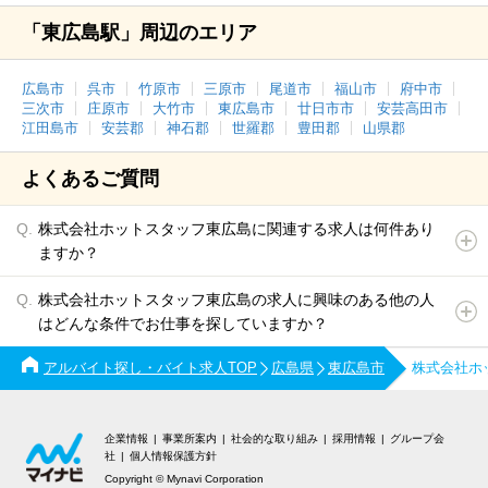
「東広島駅」周辺のエリア
広島市
呉市
竹原市
三原市
尾道市
福山市
府中市
三次市
庄原市
大竹市
東広島市
廿日市市
安芸高田市
江田島市
安芸郡
神石郡
世羅郡
豊田郡
山県郡
よくあるご質問
株式会社ホットスタッフ東広島に関連する求人は何件あり
ますか？
株式会社ホットスタッフ東広島の求人に興味のある他の人
はどんな条件でお仕事を探していますか？
アルバイト探し・バイト求人TOP
広島県
東広島市
株式会社ホ
企業情報
事業所案内
社会的な取り組み
採用情報
グループ会
社
個人情報保護方針
Copyright © Mynavi Corporation