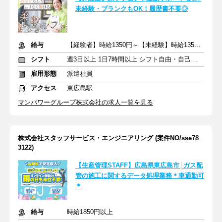
未経験・ブランクもOK！履歴書不要◎
給与
【経験者】時給1350円～【未経験】時給1350円～ ※交通費全額
シフト
週3日以上 1日7時間以上 シフト自由・自己申告
雇用形態
派遣社員
アクセス
東広島駅
マンパワーグループ株式会社の求人一覧を見る
株式会社スタッフサービス・エンジニアリング (案件NO/sse78
3122)
【生産管理STAFF】広島県東広島市│ガス配
管の施工に関するデータ処理業務＊車通勤可
＊
給与
時給1850円以上