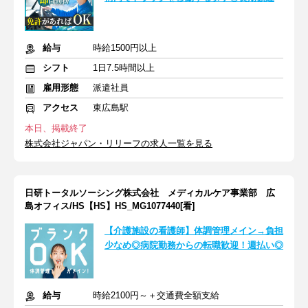
給与
時給1500円以上
シフト
1日7.5時間以上
雇用形態
派遣社員
アクセス
東広島駅
本日、掲載終了
株式会社ジャパン・リリーフの求人一覧を見る
日研トータルソーシング株式会社 メディカルケア事業部 広
島オフィス/HS【HS】HS_MG1077440[看]
【介護施設の看護師】体調管理メイン→負担
少なめ◎病院勤務からの転職歓迎！週払い◎
給与
時給2100円～＋交通費全額支給