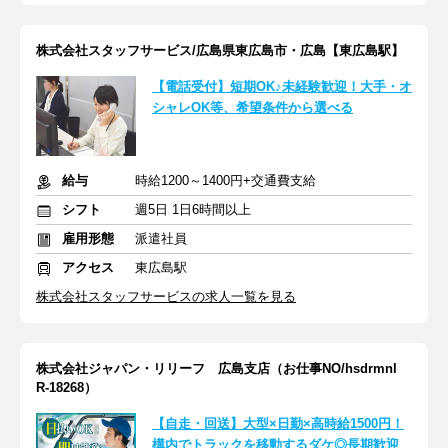
株式会社スタッフサービス/広島県東広島市・広島【東広島駅】
【電話受付】短期OK♪未経験歓迎！大手・オ
シャレOK等、希望条件から選べる
給与
時給1200～1400円+交通費支給
シフト
週5日 1日6時間以上
雇用形態
派遣社員
アクセス
東広島駅
株式会社スタッフサービスの求人一覧を見る
株式会社ジャパン・リリーフ 広島支店（お仕事NO/hsdrmnl
R-18268）
【自走・回送】大型×日勤×高時給1500円！
構内でトラックを移動するダケ◎長期歓迎