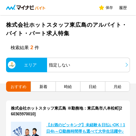
保存
履歴
株式会社ホットスタッフ東広島のアルバイト・
バイト・パート求人特集
2
検索結果
件
エリア
指定しない
おすすめ
新着
時給
日給
月給
株式会社ホットスタッフ東広島 ※勤務地：東広島市八本松町[2
60365970010]
【お酒のピッキング】未経験＆日払いOK！1
日4h～◎勤務時間帯も選べて大学生活躍中♪