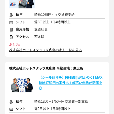
給与
時給1085円～＋交通費支給
シフト
週3日以上 1日4時間以上
雇用形態
派遣社員
アクセス
西条駅
あと3日
株式会社ホットスタッフ東広島の求人一覧を見る
株式会社ホットスタッフ東広島 ※勤務地：東広島
【シール貼り等】[登録制]日払いOK！MAX
時給1750円の案件も！幅広い年代が活躍中
◎
給与
時給1200～1750円+ 交通費一部支給
シフト
週2日以上 1日4時間以上