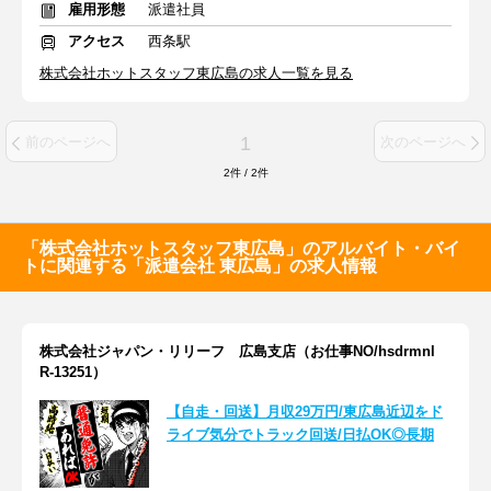
雇用形態
派遣社員
アクセス
西条駅
株式会社ホットスタッフ東広島の求人一覧を見る
1
前のページへ
次のページへ
2
件
/
2
件
「株式会社ホットスタッフ東広島」のアルバイト・バイ
トに関連する「派遣会社 東広島」の求人情報
株式会社ジャパン・リリーフ 広島支店（お仕事NO/hsdrmnl
R-13251）
【自走・回送】月収29万円/東広島近辺をド
ライブ気分でトラック回送/日払OK◎長期