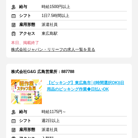
給与
時給1500円以上
シフト
1日7.5時間以上
雇用形態
派遣社員
アクセス
東広島駅
本日、掲載終了
株式会社ジャパン・リリーフの求人一覧を見る
株式会社G&G 広島営業所：887788
【ピッキング】東広島市│((時間選択OK))日
用品のピッキング作業◆日払いOK
給与
時給1175円～
シフト
週2日以上
雇用形態
派遣社員