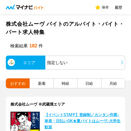
保存
履歴
株式会社ムーヴ バイトのアルバイト・バイト・
パート求人特集
182
検索結果
件
エリア
指定しない
おすすめ
新着
時給
日給
月給
株式会社ムーヴ ※武蔵境エリア
【イベントSTAFF】登録制／カンタン作業♪
単発・日払いOK★夏バイトはムーヴ♪大学生
歓迎