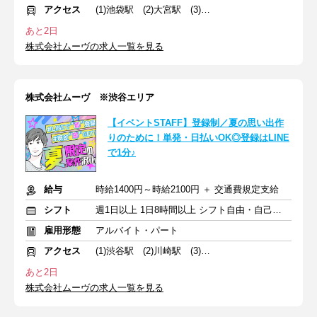
アクセス
(1)池袋駅 (2)大宮駅 (3)浦和駅
あと2日
株式会社ムーヴの求人一覧を見る
株式会社ムーヴ ※渋谷エリア
【イベントSTAFF】登録制／夏の思い出作
りのために！単発・日払いOK◎登録はLINE
で1分♪
給与
時給1400円～時給2100円 ＋ 交通費規定支給
シフト
週1日以上 1日8時間以上 シフト自由・自己申告
雇用形態
アルバイト・パート
アクセス
(1)渋谷駅 (2)川崎駅 (3)秋葉原駅
あと2日
株式会社ムーヴの求人一覧を見る