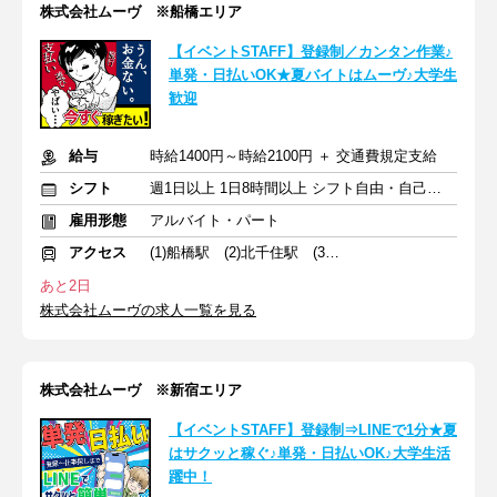
株式会社ムーヴ ※船橋エリア
【イベントSTAFF】登録制／カンタン作業♪
単発・日払いOK★夏バイトはムーヴ♪大学生
歓迎
給与
時給1400円～時給2100円 ＋ 交通費規定支給
シフト
週1日以上 1日8時間以上 シフト自由・自己申告
雇用形態
アルバイト・パート
アクセス
(1)船橋駅 (2)北千住駅 (3)柏駅
あと2日
株式会社ムーヴの求人一覧を見る
株式会社ムーヴ ※新宿エリア
【イベントSTAFF】登録制⇒LINEで1分★夏
はサクッと稼ぐ♪単発・日払いOK♪大学生活
躍中！