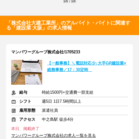
3
件
/
3
件
「株式会社大建工業所」のアルバイト・バイトに関連す
る「建設業 大阪」の求人情報
マンパワーグループ株式会社/1705233
【一般事務】＼電話対応少♪大手GR建設業×
総務事務／17：30定時
給与
時給1500円+交通費一部支給
シフト
週5日 1日7.5時間以上
雇用形態
派遣社員
アクセス
中之島駅 徒歩4分
本日、掲載終了
マンパワーグループ株式会社の求人一覧を見る