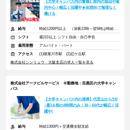
【大学キャンパス内の警備】校内の巡回や案
内中心！幅広く活躍中★休憩8hで無理なく
働ける
給与
時給1200円以上 （深夜22時～翌5時は時給1,500円）
シフト
週2日以上 シフト自由・自己申告
雇用形態
アルバイト・パート
アクセス
(1)寝屋川市駅 (2)忍ケ丘駅
株式会社シンリュウ 大阪支店の求人一覧を見る
株式会社アークビルサービス ※勤務地：目黒区の大学キャン
パス
【大学キャンパス内の清掃】代官山から5分
♪週3＆朝の4時間のみ！30～60代が幅広く活
躍中!
給与
時給1300円＋交通費全額支給