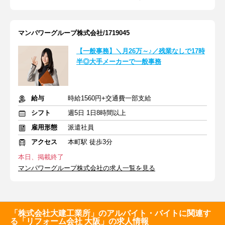
マンパワーグループ株式会社/1719045
【一般事務】＼月26万～♪／残業なしで17時
半◎大手メーカーで一般事務
給与
時給1560円+交通費一部支給
シフト
週5日 1日8時間以上
雇用形態
派遣社員
アクセス
本町駅 徒歩3分
本日、掲載終了
マンパワーグループ株式会社の求人一覧を見る
「株式会社大建工業所」のアルバイト・バイトに関連す
る「リフォーム会社 大阪」の求人情報