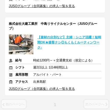
JUSOグループ（合同募集）の求人一覧を見る
株式会社大建工業所 中島リサイクルセンター（JUSOグルー
プ）
【資材の分別など】主婦・シニア活躍！短時
間OK★接客ナシ◎もくもくルーティンワー
ク♪
給与
時給1200円～＋交通費支給（規定による）
シフト
週2日以上 1日4時間以上
雇用形態
アルバイト・パート
アクセス
出来島駅
JUSOグループ（合同募集）の求人一覧を見る
1
前のページへ
次のページへ