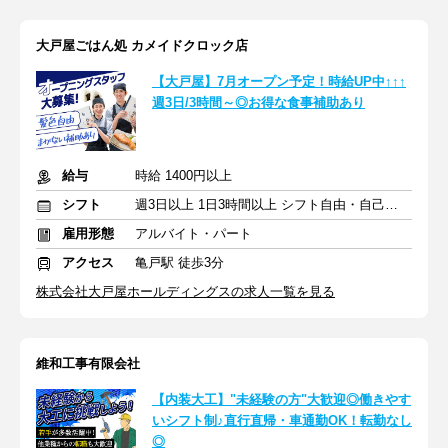
大戸屋ごはん処 カメイドクロック店
【大戸屋】7月オープン予定！時給UP中↑↑↑
週3日/3時間～◎お得な食事補助あり
給与
時給 1400円以上
シフト
週3日以上 1日3時間以上 シフト自由・自己申告
雇用形態
アルバイト・パート
アクセス
亀戸駅 徒歩3分
株式会社大戸屋ホールディングスの求人一覧を見る
維和工事有限会社
【内装大工】"未経験の方"大歓迎◎働きやす
いシフト制♪直行直帰・車通勤OK！転勤なし
◎