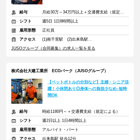
給与
月給30万～34万円以上＋交通費支給（規定による）
シフト
週5日 1日8時間以上
雇用形態
正社員
アクセス
(1)南千里駅 (2)出来島駅 (3)出来島駅
JUSOグループ（合同募集）の求人一覧を見る
株式会社大建工業所 ECOパーク（JUSOグループ）
【ペットボトルの分別など】主婦・シニア活
躍！小休憩あり◎身体への負担少なめ♪短時
間OK
給与
時給1180円～＋交通費支給（規定による）
シフト
週2日以上 1日4時間以上
雇用形態
アルバイト・パート
アクセス
出来島駅 徒歩12分