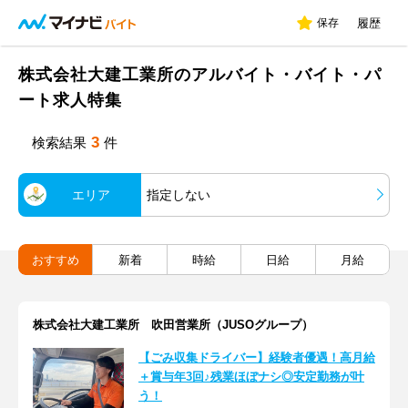
保存
履歴
株式会社大建工業所のアルバイト・バイト・パ
ート求人特集
3
検索結果
件
エリア
指定しない
おすすめ
新着
時給
日給
月給
株式会社大建工業所 吹田営業所（JUSOグループ）
【ごみ収集ドライバー】経験者優遇！高月給
＋賞与年3回♪残業ほぼナシ◎安定勤務が叶
う！