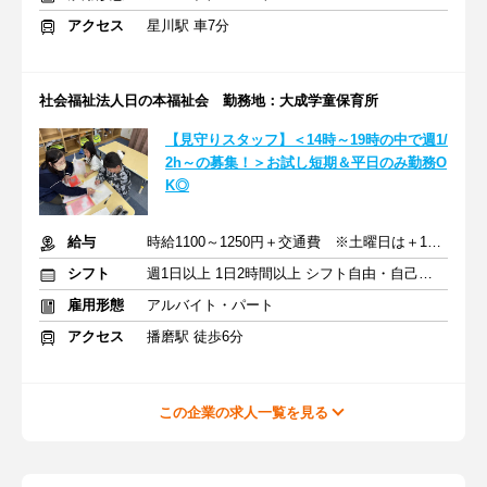
アクセス
星川駅 車7分
社会福祉法人日の本福祉会 勤務地：大成学童保育所
【見守りスタッフ】＜14時～19時の中で週1/
2h～の募集！＞お試し短期＆平日のみ勤務O
K◎
給与
時給1100～1250円＋交通費 ※土曜日は＋100円アップ
シフト
週1日以上 1日2時間以上 シフト自由・自己申告
雇用形態
アルバイト・パート
アクセス
播磨駅 徒歩6分
この企業の求人一覧を見る