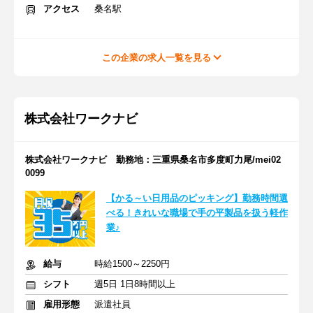
アクセス
桑名駅
この企業の求人一覧を見る
株式会社ワークナビ
株式会社ワークナビ 勤務地：三重県桑名市多度町力尾/mei02
0099
【かる～い日用品のピッキング】勤務時間選
べる！きれいな職場で手の平製品を扱う軽作
業♪
給与
時給1500～2250円
シフト
週5日 1日8時間以上
雇用形態
派遣社員