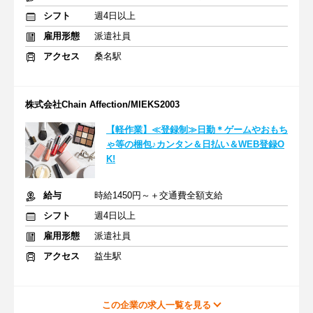
シフト
週4日以上
雇用形態
派遣社員
アクセス
桑名駅
株式会社Chain Affection/MIEKS2003
【軽作業】≪登録制≫日勤＊ゲームやおもち
ゃ等の梱包♪カンタン＆日払い＆WEB登録O
K!
給与
時給1450円～＋交通費全額支給
シフト
週4日以上
雇用形態
派遣社員
アクセス
益生駅
この企業の求人一覧を見る