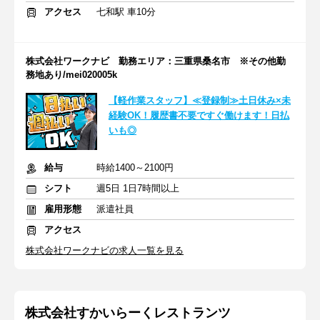
アクセス
七和駅 車10分
株式会社ワークナビ 勤務エリア：三重県桑名市 ※その他勤
務地あり/mei020005k
【軽作業スタッフ】≪登録制≫土日休み×未
経験OK！履歴書不要ですぐ働けます！日払
いも◎
給与
時給1400～2100円
シフト
週5日 1日7時間以上
雇用形態
派遣社員
アクセス
株式会社ワークナビの求人一覧を見る
株式会社すかいらーくレストランツ