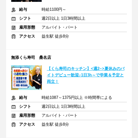
給与
時給1100円～
シフト
週2日以上 1日3時間以上
雇用形態
アルバイト・パート
アクセス
益生駅 徒歩8分
無添くら寿司 桑名店
【くら寿司のキッチン】<週2~>夏休みのバ
イトデビュー歓迎♪1日3h～で学業＆予定と
両立！
給与
時給1087～1375円以上 ※時間帯による
シフト
週2日以上 1日3時間以上
雇用形態
アルバイト・パート
アクセス
益生駅 徒歩8分