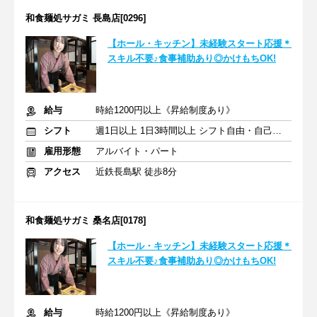
和食麺処サガミ 長島店[0296]
【ホール・キッチン】未経験スタート応援＊
スキル不要♪食事補助あり◎かけもちOK!
給与
時給1200円以上《昇給制度あり》
シフト
週1日以上 1日3時間以上 シフト自由・自己申告
雇用形態
アルバイト・パート
アクセス
近鉄長島駅 徒歩8分
和食麺処サガミ 桑名店[0178]
【ホール・キッチン】未経験スタート応援＊
スキル不要♪食事補助あり◎かけもちOK!
給与
時給1200円以上《昇給制度あり》