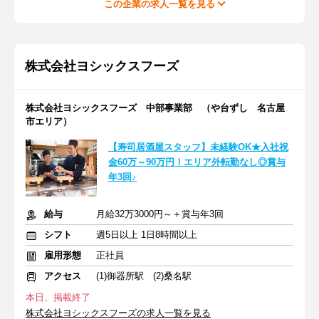
この企業の求人一覧を見る
株式会社ヨシックスフーズ
株式会社ヨシックスフーズ 中部事業部 （や台ずし 名古屋
市エリア）
【寿司居酒屋スタッフ】未経験OK★入社祝
金60万～90万円！エリア外転勤なし◎賞与
年3回♪
給与
月給32万3000円～＋賞与年3回
シフト
週5日以上 1日8時間以上
雇用形態
正社員
アクセス
(1)御器所駅 (2)桑名駅
本日、掲載終了
株式会社ヨシックスフーズの求人一覧を見る