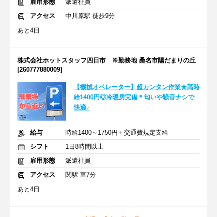
雇用形態
派遣社員
アクセス
中川原駅 徒歩9分
あと4日
株式会社ホットスタッフ四日市 ※勤務地 桑名市陽だまりの丘
[260777880009]
【機械オペレーター】超カンタン作業★高時
給1400円◎冷暖房完備＊匂いや騒音ナシで
快適♪
給与
時給1400～1750円＋交通費規定支給
シフト
1日8時間以上
雇用形態
派遣社員
アクセス
関駅 車7分
あと4日