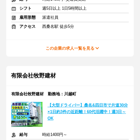
シフト
週5日以上 1日5時間以上
雇用形態
派遣社員
アクセス
西桑名駅 徒歩5分
この企業の求人一覧を見る
有限会社牧野建材
有限会社牧野建材 勤務地：川越町
【大型ドライバー】桑名&四日市で片道30分
×1日約3件の近距離！60代活躍中！週3日～
OK
給与
時給1400円～