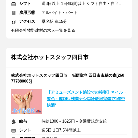
シフト
週3日以上 1日4時間以上 シフト自由・自己申告
雇用形態
アルバイト・パート
アクセス
桑名駅 車15分
有限会社牧野建材の求人一覧を見る
株式会社ホットスタッフ四日市
株式会社ホットスタッフ四日市 ※勤務地 四日市市鵜の森[260
777880003]
【アミューズメント施設での接客】ネイル・
髪色・髭OK♪残業ナシ◎冷暖房完備で1年中
快適*
給与
時給1300～1625円＋交通費規定支給
シフト
週5日 1日7.5時間以上