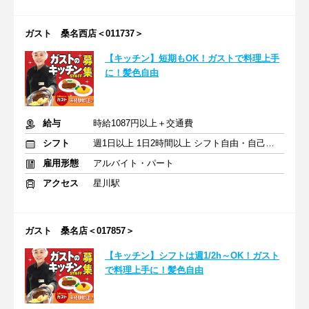
ガスト 桑名西店＜011737＞
【キッチン】短期もOK！ガストで料理上手
に！髪色自由
給与
時給1087円以上＋交通費
シフト
週1日以上 1日2時間以上 シフト自由・自己申告
雇用形態
アルバイト・パート
アクセス
星川駅
ガスト 桑名店＜017857＞
【キッチン】シフトは週1/2h～OK！ガスト
で料理上手に！髪色自由