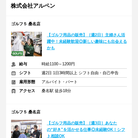
株式会社アルペン
ゴルフ５ 桑名店
【ゴルフ用品の販売】［週2日］主婦さん活
躍中！未経験歓迎◎新しい趣味にも出会える
かも
給与
時給1100～1200円
シフト
週2日 1日3時間以上 シフト自由・自己申告
雇用形態
アルバイト・パート
アクセス
桑名駅 徒歩18分
ゴルフ５ 桑名店
【ゴルフ用品の販売】［週3日］あなた
の“好き”を活かせる仕事◎未経験OK！シフ
ト相談OK