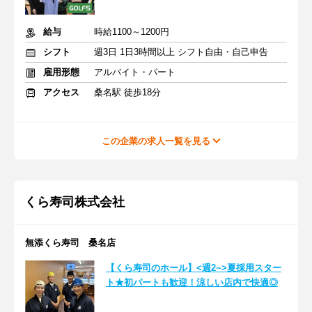
給与
時給1100～1200円
シフト
週3日 1日3時間以上 シフト自由・自己申告
雇用形態
アルバイト・パート
アクセス
桑名駅 徒歩18分
この企業の求人一覧を見る
くら寿司株式会社
無添くら寿司 桑名店
【くら寿司のホール】<週2~>夏採用スター
ト★初パートも歓迎！涼しい店内で快適◎