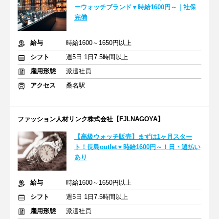
ーウォッチブランド▼時給1600円～｜社保
完備
給与
時給1600～1650円以上
シフト
週5日 1日7.5時間以上
雇用形態
派遣社員
アクセス
桑名駅
ファッション人材リンク株式会社【FJLNAGOYA】
【高級ウォッチ販売】まずは1ヶ月スター
ト！長島outlet▼時給1600円～！日・週払い
あり
給与
時給1600～1650円以上
シフト
週5日 1日7.5時間以上
雇用形態
派遣社員