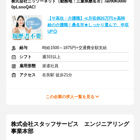
株式会社ニッソーネット（勤務地：三重県桑名市）/a090K0000
0pLsnoQAC!
【サ高住・介護職】≪月収例26万円≫高時
給の介護職！桑名市★しっかり選んで、年収
UP◎
給与
時給1500～1875円+交通費全額支給
シフト
週3日以上
雇用形態
派遣社員
アクセス
在良駅 徒歩21分
この企業の求人一覧を見る
株式会社スタッフサービス エンジニアリング
事業本部