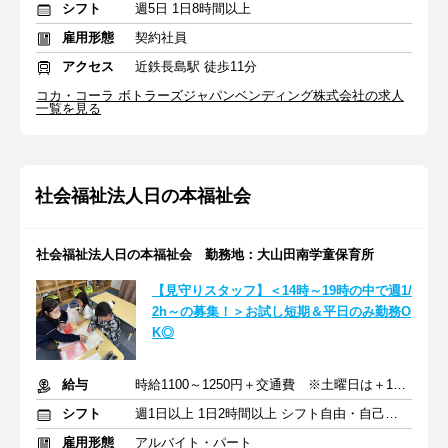
シフト
週5日 1日8時間以上
雇用形態
契約社員
アクセス
近鉄長島駅 徒歩11分
コカ・コーラ ボトラーズジャパンベンディング株式会社の求人
一覧を見る
社会福祉法人日の本福祉会
社会福祉法人日の本福祉会 勤務地：大山田南学童保育所
【見守りスタッフ】＜14時～19時の中で週1/
2h～の募集！＞お試し短期＆平日のみ勤務O
K◎
給与
時給1100～1250円＋交通費 ※土曜日は＋100円アップ
シフト
週1日以上 1日2時間以上 シフト自由・自己申告
雇用形態
アルバイト・パート