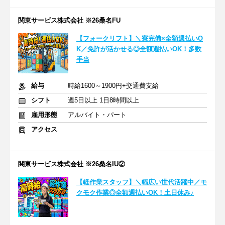
関東サービス株式会社 ※26桑名FU
【フォークリフト】＼寮完備×全額週払いO
K／免許が活かせる◎全額週払いOK！多数
手当
給与
時給1600～1900円+交通費支給
シフト
週5日以上 1日8時間以上
雇用形態
アルバイト・パート
アクセス
関東サービス株式会社 ※26桑名IU②
【軽作業スタッフ】＼幅広い世代活躍中／モ
クモク作業◎全額週払いOK！土日休み♪