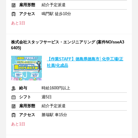
雇用形態
紹介予定派遣
アクセス
鳴門駅 徒歩10分
あと1日
株式会社スタッフサービス・エンジニアリング (案件NO/sseA3
6405)
【作業STAFF】徳島県徳島市│化学工場/正
社員/化成品
給与
時給1600円以上
シフト
週5日
雇用形態
紹介予定派遣
アクセス
勝瑞駅 車15分
あと1日