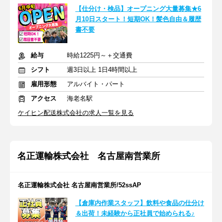
【仕分け・検品】オープニング大量募集★6
月10日スタート！短期OK！髪色自由＆履歴
書不要
給与
時給1225円～＋交通費
シフト
週3日以上 1日4時間以上
雇用形態
アルバイト・パート
アクセス
海老名駅
ケイヒン配送株式会社の求人一覧を見る
名正運輸株式会社 名古屋南営業所
名正運輸株式会社 名古屋南営業所/52ssAP
【倉庫内作業スタッフ】飲料や食品の仕分け
＆出荷！未経験から正社員で始められる♪