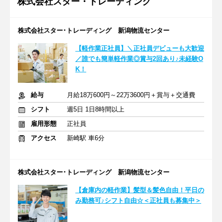
株式会社スター・トレーディング
株式会社スター･トレーディング 新潟物流センター
【軽作業正社員】＼正社員デビューも大歓迎
／誰でも簡単軽作業◎賞与2回あり♪未経験O
K！
給与
月給18万600円～22万3600円＋賞与＋交通費
シフト
週5日 1日8時間以上
雇用形態
正社員
アクセス
新崎駅 車6分
株式会社スター･トレーディング 新潟物流センター
【倉庫内の軽作業】髪型＆髪色自由！平日の
み勤務可♪シフト自由☆＜正社員も募集中＞