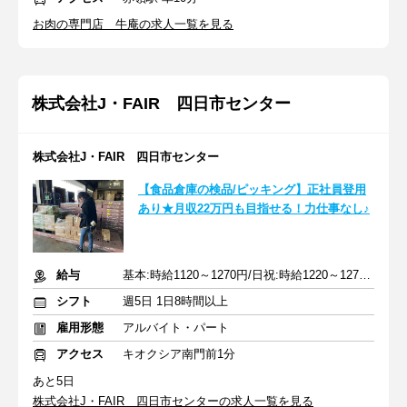
お肉の専門店 牛庵の求人一覧を見る
株式会社J・FAIR 四日市センター
株式会社J・FAIR 四日市センター
【食品倉庫の検品/ピッキング】正社員登用
あり★月収22万円も目指せる！力仕事なし♪
給与
基本:時給1120～1270円/日祝:時給1220～1270円 +交通費全額支給
シフト
週5日 1日8時間以上
雇用形態
アルバイト・パート
アクセス
キオクシア南門前1分
あと5日
株式会社J・FAIR 四日市センターの求人一覧を見る