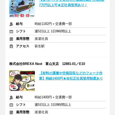
7万円以上可★正社員登用あり！
給与
時給1182円＋交通費一部
シフト
週5日以上 1日8時間以上
雇用形態
派遣社員
アクセス
萩生駅
株式会社BREXA Next 富山支店 12881-01／E10
【材料の運搬や空箱回収などのフォーク作
業】時給1400円★自社正社員登用制度あり
給与
時給1400円＋交通費一部
シフト
週5日以上 1日8時間以上
雇用形態
派遣社員