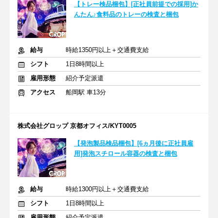
【トレー検品梱包】[正社員前提での採用]か
んたん♪食料品のトレーの検査と梱包
給与
時給1350円以上＋交通費支給
シフト
1日8時間以上
雇用形態
紹介予定派遣
アクセス
船岡駅 車13分
株式会社グロップ 京都オフィス/KYT0005
【発泡製品検品梱包】[6ヵ月後に正社員雇
用]発泡スチロール容器の検査と梱包
給与
時給1300円以上＋交通費支給
シフト
1日8時間以上
雇用形態
紹介予定派遣