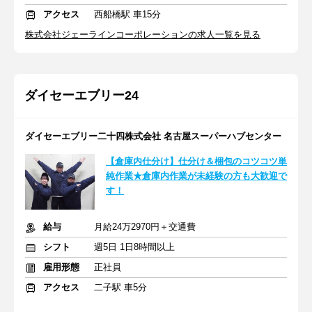
アクセス
西船橋駅 車15分
株式会社ジェーラインコーポレーションの求人一覧を見る
ダイセーエブリー24
ダイセーエブリー二十四株式会社 名古屋スーパーハブセンター
【倉庫内仕分け】仕分け＆梱包のコツコツ単
純作業★倉庫内作業が未経験の方も大歓迎で
す！
給与
月給24万2970円＋交通費
シフト
週5日 1日8時間以上
雇用形態
正社員
アクセス
二子駅 車5分