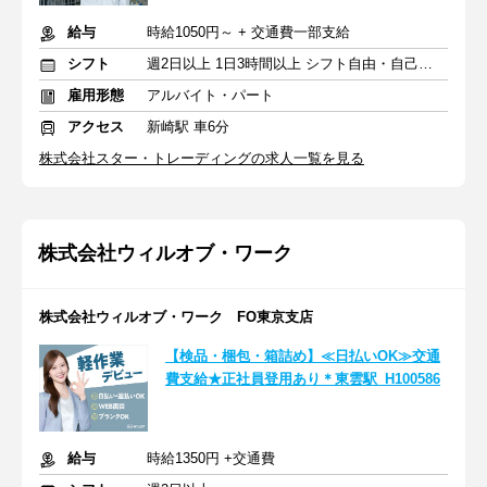
給与
時給1050円～ + 交通費一部支給
シフト
週2日以上 1日3時間以上 シフト自由・自己申告
雇用形態
アルバイト・パート
アクセス
新崎駅 車6分
株式会社スター・トレーディングの求人一覧を見る
株式会社ウィルオブ・ワーク
株式会社ウィルオブ・ワーク FO東京支店
【検品・梱包・箱詰め】≪日払いOK≫交通
費支給★正社員登用あり＊東雲駅_H100586
給与
時給1350円 +交通費