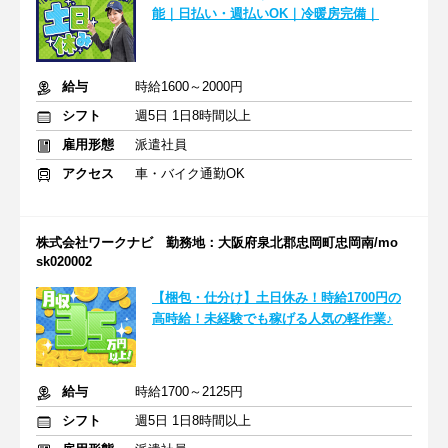
能｜日払い・週払いOK｜冷暖房完備｜
給与
時給1600～2000円
シフト
週5日 1日8時間以上
雇用形態
派遣社員
アクセス
車・バイク通勤OK
株式会社ワークナビ 勤務地：大阪府泉北郡忠岡町忠岡南/mo
sk020002
【梱包・仕分け】土日休み！時給1700円の
高時給！未経験でも稼げる人気の軽作業♪
給与
時給1700～2125円
シフト
週5日 1日8時間以上