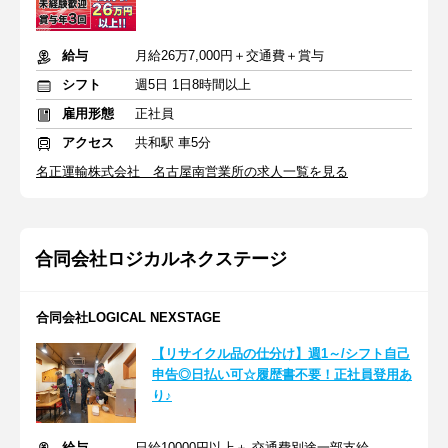
給与
月給26万7,000円＋交通費＋賞与
シフト
週5日 1日8時間以上
雇用形態
正社員
アクセス
共和駅 車5分
名正運輸株式会社 名古屋南営業所の求人一覧を見る
合同会社ロジカルネクステージ
合同会社LOGICAL NEXSTAGE
【リサイクル品の仕分け】週1～/シフト自己
申告◎日払い可☆履歴書不要！正社員登用あ
り♪
給与
日給10000円以上＋ 交通費別途一部支給