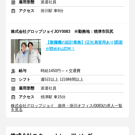
雇用形態
派遣社員
アクセス
掛川駅 車8分
株式会社グロップジョイJOY0083 ※勤務地：焼津市田尻
【製麺機の設計業務】[正社員登用あり]図面
が読めればOK！
給与
時給1450円～＋交通費
シフト
週5日以上 1日8時間以上
雇用形態
派遣社員
アクセス
焼津駅 車15分
株式会社グロップジョイ 袋井・掛川オフィス/0083の求人一覧
を見る