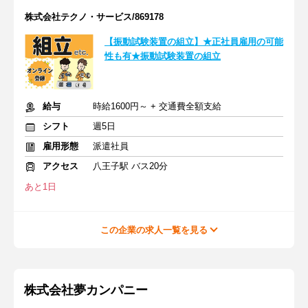
株式会社テクノ・サービス/869178
【振動試験装置の組立】★正社員雇用の可能
性も有★振動試験装置の組立
給与
時給1600円～ + 交通費全額支給
シフト
週5日
雇用形態
派遣社員
アクセス
八王子駅 バス20分
あと1日
この企業の求人一覧を見る
株式会社夢カンパニー