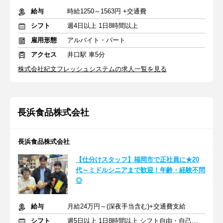
給与
時給1250～1563円 +交通費
シフト
週4日以上 1日8時間以上
雇用形態
アルバイト・パート
アクセス
井口駅 車5分
株式会社紀文フレッシュシステムの求人一覧を見る
長浜食品株式会社
長浜食品株式会社
【仕分けスタッフ】福岡市で正社員に★20
代～ミドルシニアまで歓迎！年齢・経験不問
◎
給与
月給24万円～(深夜手当含む)+交通費支給
シフト
週5日以上 1日8時間以上 シフト自由・自己申告