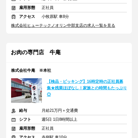
雇用形態
正社員
アクセス
小牧原駅 車8分
株式会社ヒューテックノオリン中部支店の求人一覧を見る
お肉の専門店 牛庵
株式会社牛庵 ※本社
【検品・ピッキング】16時定時の正社員募
集★残業ほぼなし！家族との時間もたっぷり
◎
給与
月給21万円＋交通費
シフト
週5日 1日8時間以上
雇用形態
正社員
アクセス
赤嶺駅 車10分