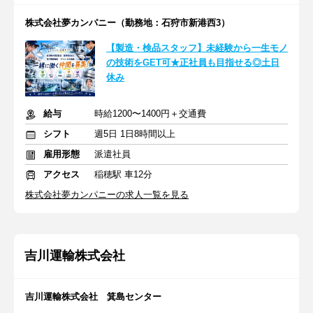
株式会社夢カンパニー（勤務地：石狩市新港西3）
【製造・検品スタッフ】未経験から一生モノ
の技術をGET可★正社員も目指せる◎土日
休み
給与
時給1200〜1400円＋交通費
シフト
週5日 1日8時間以上
雇用形態
派遣社員
アクセス
稲穂駅 車12分
株式会社夢カンパニーの求人一覧を見る
吉川運輸株式会社
吉川運輸株式会社 箕島センター