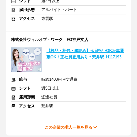
シフト
週2日以上
雇用形態
アルバイト・パート
アクセス
東雲駅
株式会社ウィルオブ・ワーク FO神戸支店
【検品・梱包・箱詰め】≪日払いOK≫車通
勤OK！正社員登用あり＊荒井駅_H117193
給与
時給1400円 +交通費
シフト
週5日以上
雇用形態
派遣社員
アクセス
荒井駅
この企業の求人一覧を見る