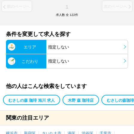
1
前のページへ
次のページへ
求人数 全
122
件
条件を変更して求人を探す
エリア
指定しない
指定しない
こだわり
他の人はこんな検索をしています
むさしの森 珈琲 旭川 求人
木野 森 珈琲店
むさしの森珈琲
関東の注目エリア
横浜市
新宿区
さいたま市
港区
渋谷区
千葉市