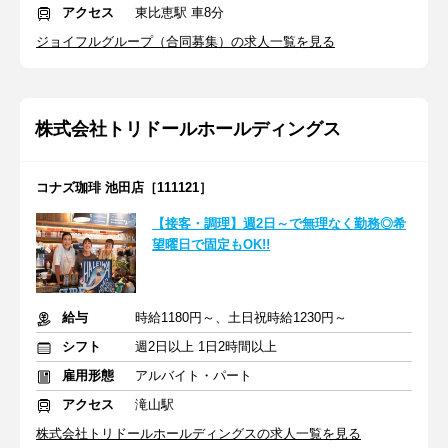
アクセス
東比恵駅 車8分
ジョイフルグループ（合同募集）の求人一覧を見る
株式会社トリドールホールディングス
コナズ珈琲 池田店［111121］
【接客・調理】週2日～で無理なく勤務◎希
望曜日で固定もOK!!
給与
時給1180円～、土日祝時給1230円～
シフト
週2日以上 1日2時間以上
雇用形態
アルバイト・パート
アクセス
滝山駅
株式会社トリドールホールディングスの求人一覧を見る