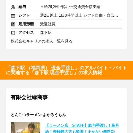
給与
日給28,260円以上+交通費全額支給
シフト
週2日以上 1日8時間以上 シフト自由・自己申告
雇用形態
派遣社員
アクセス
森下駅
株式会社キャリアの求人一覧を見る
「森下駅 （福岡県） 現金手渡し」のアルバイト・バイト
に関連する「森下駅 現金手渡し」の求人情報
有限会社緑商事
とんこつラーメン よかろうもん
【ラーメン店 STAFF】給与手渡し！高月
給！未経験の方も歓迎！まかない無料◎