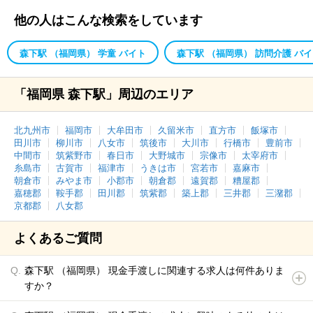
他の人はこんな検索をしています
森下駅 （福岡県） 学童 バイト
森下駅 （福岡県） 訪問介護 バ
「福岡県 森下駅」周辺のエリア
北九州市
福岡市
大牟田市
久留米市
直方市
飯塚市
田川市
柳川市
八女市
筑後市
大川市
行橋市
豊前市
中間市
筑紫野市
春日市
大野城市
宗像市
太宰府市
糸島市
古賀市
福津市
うきは市
宮若市
嘉麻市
朝倉市
みやま市
小郡市
朝倉郡
遠賀郡
糟屋郡
嘉穂郡
鞍手郡
田川郡
筑紫郡
築上郡
三井郡
三潴郡
京都郡
八女郡
よくあるご質問
森下駅 （福岡県） 現金手渡しに関連する求人は何件ありま
すか？