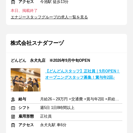
アクセス
今池駅 徒歩13分
本日、掲載終了
エナジースタッフグループの求人一覧を見る
株式会社スナダフーヅ
どんどん 永犬丸店 ※2026年9月中旬OPEN
【どんどんスタッフ】正社員｜9月OPEN！
オープニングスタッフ募集！賞与年2回♪
給与
月給26～29万円 +交通費 +賞与年2回 +昇給年1回
シフト
週5日 1日8時間以上
雇用形態
正社員
アクセス
永犬丸駅 車6分