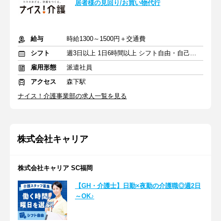
居者様の見回り/お買い物代行
給与
時給1300～1500円＋交通費
シフト
週3日以上 1日6時間以上 シフト自由・自己申告
雇用形態
派遣社員
アクセス
森下駅
ナイス！介護事業部の求人一覧を見る
株式会社キャリア
株式会社キャリア SC福岡
【GH・介護士】日勤×夜勤の介護職◎週2日
～OK♪