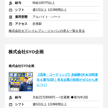
給与
時給1057円以上
シフト
週1日以上 1日3時間以上
雇用形態
アルバイト・パート
アクセス
折尾駅
株式会社セブン-イレブン・ジャパンの求人一覧を見る
株式会社SYO企画
株式会社SYO企画
【洗車・コーティング】未経験OK★18時退
社＆賞与2回｜有名企業の技術がゼロから身
につく!
給与
月給22万8000円～+交通費 ◆賞与年2回
シフト
週5日以上 1日8時間以上