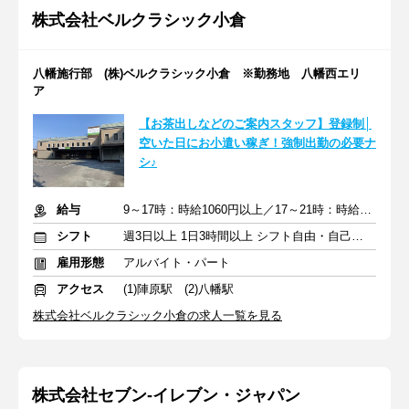
株式会社ベルクラシック小倉
八幡施行部 (株)ベルクラシック小倉 ※勤務地 八幡西エリ
ア
【お茶出しなどのご案内スタッフ】登録制│
空いた日にお小遣い稼ぎ！強制出勤の必要ナ
シ♪
給与
9～17時：時給1060円以上／17～21時：時給1150円以上
シフト
週3日以上 1日3時間以上 シフト自由・自己申告
雇用形態
アルバイト・パート
アクセス
(1)陣原駅 (2)八幡駅
株式会社ベルクラシック小倉の求人一覧を見る
株式会社セブン-イレブン・ジャパン