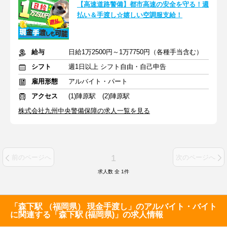
【高速道路警備】都市高速の安全を守る！週
払い＆手渡し☆嬉しい空調服支給！
給与
日給1万2500円～1万7750円（各種手当含む）
シフト
週1日以上 シフト自由・自己申告
雇用形態
アルバイト・パート
アクセス
(1)陣原駅 (2)陣原駅
株式会社九州中央警備保障の求人一覧を見る
1
前のページへ
次のページへ
求人数 全
1
件
「森下駅 （福岡県） 現金手渡し」のアルバイト・バイト
に関連する「森下駅 (福岡県)」の求人情報