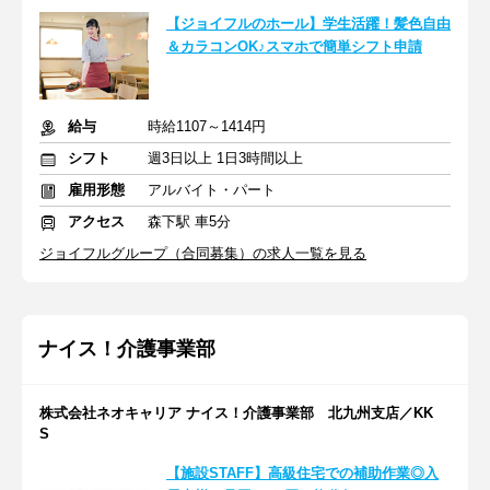
【ジョイフルのホール】学生活躍！髪色自由
＆カラコンOK♪スマホで簡単シフト申請
給与
時給1107～1414円
シフト
週3日以上 1日3時間以上
雇用形態
アルバイト・パート
アクセス
森下駅 車5分
ジョイフルグループ（合同募集）の求人一覧を見る
ナイス！介護事業部
株式会社ネオキャリア ナイス！介護事業部 北九州支店／KK
S
【施設STAFF】高級住宅での補助作業◎入