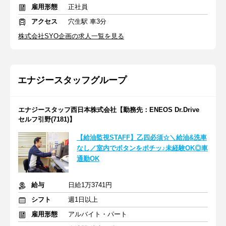
雇用形態
正社員
アクセス
穴生駅 車3分
株式会社SYO企画の求人一覧を見る
エナジースタッフグループ
エナジースタッフ西日本株式会社【勤務先：ENEOS Dr.Drive
セルフ引野(7181)】
【給油監視STAFF】乙四必須☆＼給油&洗車
なし／室内でボタンをポチッ♪未経験OK◎車
通勤OK
給与
日給1万3741円
シフト
週1日以上
雇用形態
アルバイト・パート