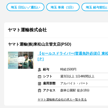
埼玉 日払い／週払い
埼玉 単発（1日）
埼玉 給与前払
ヤマト運輸株式会社
ヤマト運輸(株)東松山主管支店(PSD)
【セールスドライバー(普通免許必須)】東松山主
[Ｐ]
給与
時給1500円
シフト
週3日以上 1日4時間以上
雇用形態
アルバイト・パート
アクセス
森林公園駅 徒歩18分
ヤマト運輸株式会社の求人一覧を見る