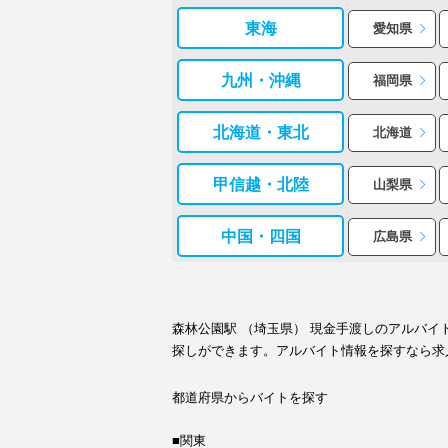
東海
愛知県
九州・沖縄
福岡県
北海道・東北
北海道
甲信越・北陸
山梨県
中国・四国
広島県
森林公園駅 （埼玉県） 現金手渡しのアルバ
探しができます。アルバイト情報を探すなら求
都道府県からバイトを探す
■関東