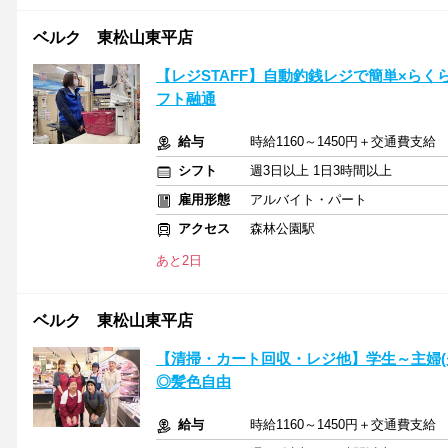
ベルク 東松山東平店
【レジSTAFF】自動釣銭レジで簡単×ら
フト融通
給与
時給1160～1450円＋交通費支
シフト
週3日以上 1日3時間以上
雇用形態
アルバイト・パート
アクセス
森林公園駅
あと2日
ベルク 東松山東平店
【清掃・カート回収・レジ他】学生～主婦(
◎髪色自由
給与
時給1160～1450円＋交通費支