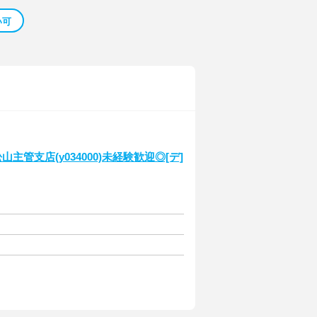
い可
管支店(y034000)未経験歓迎◎[デ]