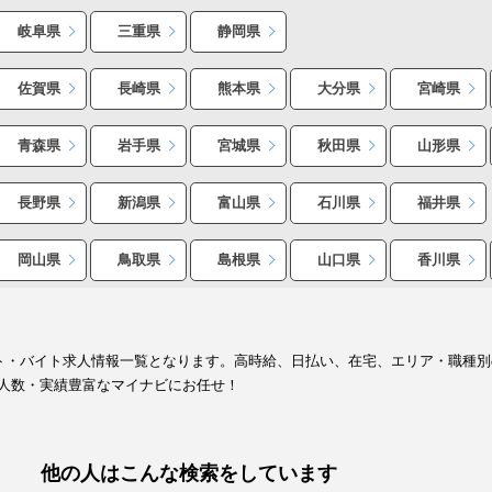
岐阜県
三重県
静岡県
佐賀県
長崎県
熊本県
大分県
宮崎県
青森県
岩手県
宮城県
秋田県
山形県
長野県
新潟県
富山県
石川県
福井県
岡山県
鳥取県
島根県
山口県
香川県
イト・バイト求人情報一覧となります。高時給、日払い、在宅、エリア・職種
人数・実績豊富なマイナビにお任せ！
他の人はこんな検索をしています