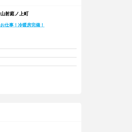
野山射庭ノ上町
のお仕事！冷暖房完備！