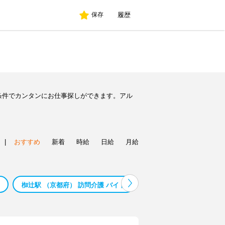
履歴
保存
条件でカンタンにお仕事探しができます。アル
|
おすすめ
新着
時給
日給
月給
椥辻駅 （京都府） 訪問介護 バイト
椥辻駅 （京都府） 保育補