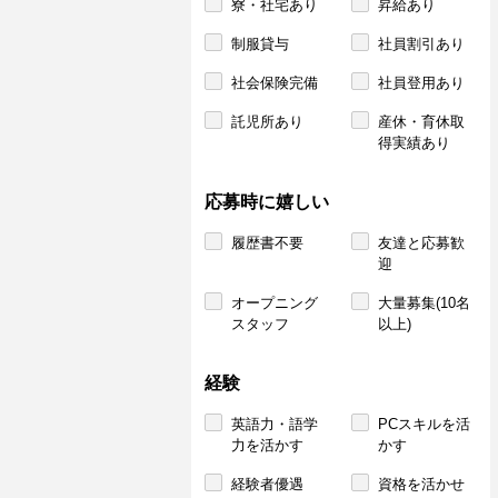
寮・社宅あり
昇給あり
制服貸与
社員割引あり
社会保険完備
社員登用あり
託児所あり
産休・育休取
得実績あり
応募時に嬉しい
履歴書不要
友達と応募歓
迎
オープニング
大量募集(10名
スタッフ
以上)
経験
英語力・語学
PCスキルを活
力を活かす
かす
経験者優遇
資格を活かせ