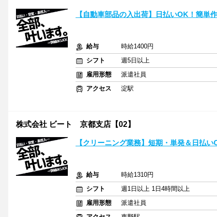
【自動車部品の入出荷】日払いOK！簡単
給与
時給1400円
シフト
週5日以上
雇用形態
派遣社員
アクセス
淀駅
株式会社 ビート 京都支店【02】
【クリーニング業務】短期・単発＆日払い
給与
時給1310円
シフト
週1日以上 1日4時間以上
雇用形態
派遣社員
アクセス
東野駅