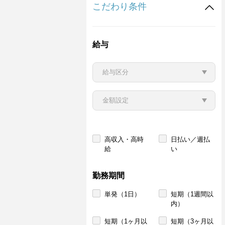
こだわり条件
給与
高収入・高時
日払い／週払
給
い
勤務期間
単発（1日）
短期（1週間以
内）
短期（1ヶ月以
短期（3ヶ月以