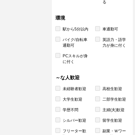
る
環境
駅から5分以内
車通勤可
バイク/自転車
英語力・語学
通勤可
力が身に付く
PCスキルが身
に付く
～な人歓迎
未経験者歓迎
高校生歓迎
大学生歓迎
二部学生歓迎
学歴不問
主婦(夫)歓迎
シルバー歓迎
留学生歓迎
フリーター歓
副業・Ｗワー