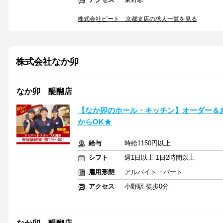
株式会社ビート 京都支店の求人一覧を見る
株式会社なか卯
なか卯 醍醐店
【なか卯のホール・キッチン】オーダー＆お
からOK★
給与
時給1150円以上
シフト
週1日以上 1日2時間以上
雇用形態
アルバイト・パート
アクセス
小野駅 徒歩0分