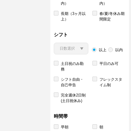
内）
内）
長期（3ヶ月以
春/夏/冬休み期
上）
間限定
シフト
以上
以内
土日祝のみ勤
平日のみ可
務
シフト自由・
フレックスタ
自己申告
イム制
完全週休2日制
(土日祝休み)
時間帯
早朝
朝