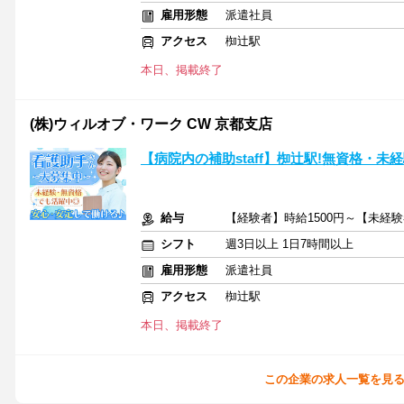
雇用形態
派遣社員
アクセス
椥辻駅
本日、掲載終了
(株)ウィルオブ・ワーク CW 京都支店
【病院内の補助staff】椥辻駅!無資格・
給与
【経験者】時給1500円～【未経験
シフト
週3日以上 1日7時間以上
雇用形態
派遣社員
アクセス
椥辻駅
本日、掲載終了
この企業の求人一覧を見