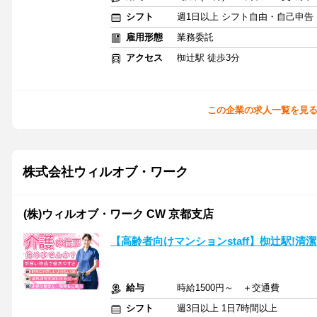
シフト
週1日以上 シフト自由・自己申告
雇用形態
業務委託
アクセス
椥辻駅 徒歩3分
この企業の求人一覧を見
株式会社ウィルオブ・ワーク
(株)ウィルオブ・ワーク CW 京都支店
【高齢者向けマンションstaff】椥辻駅!清
給与
時給1500円～ ＋交通費
シフト
週3日以上 1日7時間以上