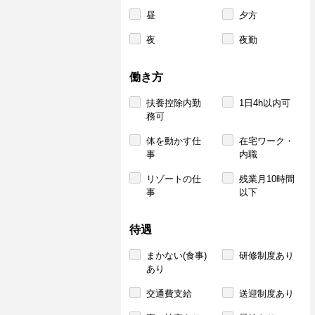
昼
夕方
夜
夜勤
働き方
扶養控除内勤
1日4h以内可
務可
体を動かす仕
在宅ワーク・
事
内職
リゾートの仕
残業月10時間
事
以下
待遇
まかない(食事)
研修制度あり
あり
交通費支給
送迎制度あり