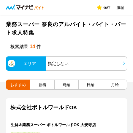
保存
履歴
業務スーパー 奈良のアルバイト・バイト・パー
ト求人特集
14
検索結果
件
エリア
指定しない
おすすめ
新着
時給
日給
月給
株式会社ボトルワールドOK
生鮮＆業務スーパー ボトルワールドOK 大安寺店