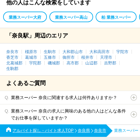
他の人はこんな検索をしています
業務スーパー大府
業務スーパー高山
柏 業務スーパー
「奈良駅」周辺のエリア
奈良市
橿原市
生駒市
大和郡山市
大和高田市
宇陀市
香芝市
葛城市
五條市
御所市
桜井市
天理市
北葛城郡
宇陀郡
磯城郡
高市郡
山辺郡
吉野郡
生駒郡
よくあるご質問
業務スーパー 奈良に関連する求人は何件ありますか？
業務スーパー 奈良の求人に興味のある他の人はどんな条件
でお仕事を探していますか？
アルバイト探し・バイト求人TOP
奈良県
奈良市
業務スーパー