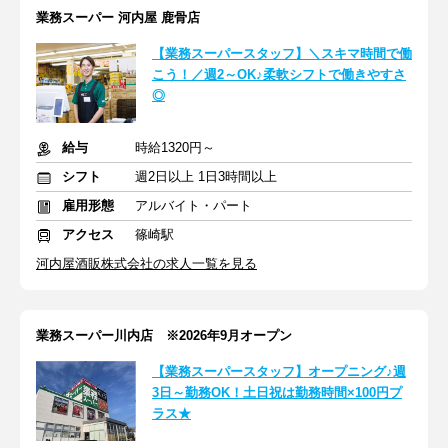
業務スーパー 河内屋 鹿骨店
【業務スーパースタッフ】＼スキマ時間で働
こう！／週2～OK♪柔軟シフトで働きやすさ
◎
給与
時給1320円～
シフト
週2日以上 1日3時間以上
雇用形態
アルバイト・パート
アクセス
篠崎駅
河内屋酒販株式会社の求人一覧を見る
業務スーパー川内店 ※2026年9月オープン
【業務スーパースタッフ】オープニング♪週
3日～勤務OK！土日祝は勤務時間×100円プ
ラス★