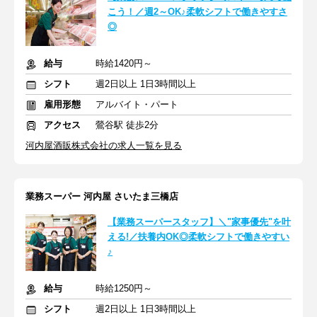
こう！／週2～OK♪柔軟シフトで働きやすさ
◎
給与
時給1420円～
シフト
週2日以上 1日3時間以上
雇用形態
アルバイト・パート
アクセス
鶯谷駅 徒歩2分
河内屋酒販株式会社の求人一覧を見る
業務スーパー 河内屋 さいたま三橋店
【業務スーパースタッフ】＼"家事優先"を叶
える!／扶養内OK◎柔軟シフトで働きやすい
♪
給与
時給1250円～
シフト
週2日以上 1日3時間以上