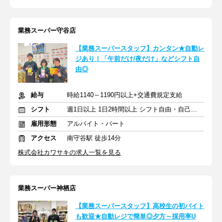
業務スーパー守谷店
【業務スーパースタッフ】カンタン★自動レ
ジあり！「午前だけ/夜だけ」などシフト自
由◎
給与
時給1140～1190円以上+交通費規定支給
シフト
週1日以上 1日2時間以上 シフト自由・自己申告
雇用形態
アルバイト・パート
アクセス
南守谷駅 徒歩14分
株式会社カワサキの求人一覧を見る
業務スーパー神栖店
【業務スーパースタッフ】高校生の初バイト
も歓迎★自動レジで簡単◎夕方～採用率U