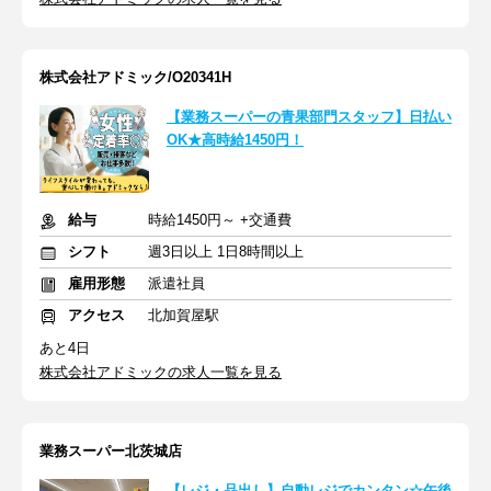
株式会社アドミック/O20341H
【業務スーパーの青果部門スタッフ】日払い
OK★高時給1450円！
給与
時給1450円～ +交通費
シフト
週3日以上 1日8時間以上
雇用形態
派遣社員
アクセス
北加賀屋駅
あと4日
株式会社アドミックの求人一覧を見る
業務スーパー北茨城店
【レジ・品出し】自動レジでカンタン☆午後