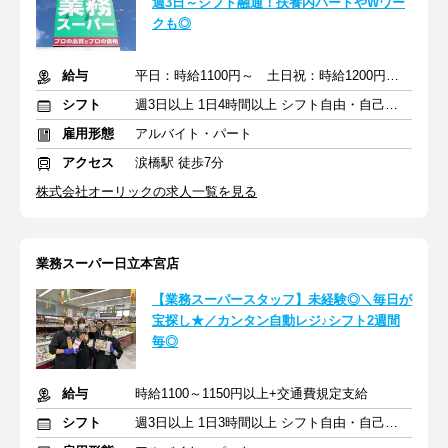
週3日～シフト融通！扶養内パートやWワー
クも◎
給与
平日：時給1100円～ 土日祝：時給1200円～＋交通費
シフト
週3日以上 1日4時間以上 シフト自由・自己申告
雇用形態
アルバイト・パート
アクセス
涙橋駅 徒歩7分
株式会社オーリックの求人一覧を見る
業務スーパー日立本宮店
【業務スーパースタッフ】未経験◎＼毎日が
宝探し★／カンタン自動レジ♪シフト2週間
毎◎
給与
時給1100～1150円以上+交通費規定支給
シフト
週3日以上 1日3時間以上 シフト自由・自己申告