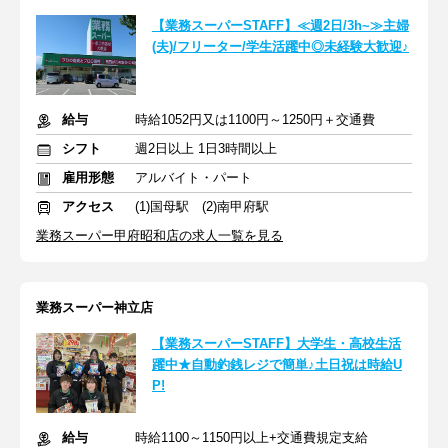
【業務スーパーSTAFF】≪週2日/3h~≫主婦
(夫)/フリーター/学生活躍中◎未経験大歓迎♪
給与
時給1052円又は1100円～1250円＋交通費
シフト
週2日以上 1日3時間以上
雇用形態
アルバイト・パート
アクセス
(1)国母駅 (2)南甲府駅
業務スーパー甲府昭和店の求人一覧を見る
業務スーパー神立店
【業務スーパーSTAFF】大学生・高校生活
躍中★自動釣銭レジで簡単♪土日祝は時給U
P!
給与
時給1100～1150円以上+交通費規定支給