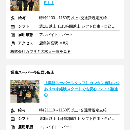
P！！
給与
時給1100～1150円以上+交通費規定支給
シフト
週1日以上 1日3時間以上 シフト自由・自己申告
雇用形態
アルバイト・パート
アクセス
鹿島神宮駅 車8分
株式会社カワサキの求人一覧を見る
業務スーパー帯広西5条店
【業務スーパースタッフ】カンタン自動レジ
あり⇒未経験スタートでも安心♪シフト融通
◎
給与
時給1110～1160円以上+交通費規定支給
シフト
週3日以上 1日4時間以上 シフト自由・自己申告
雇用形態
アルバイト・パート