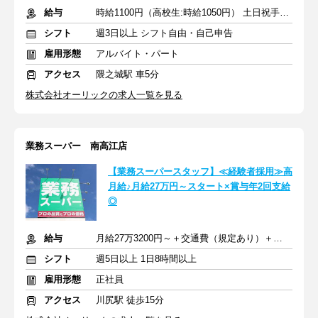
給与
時給1100円（高校生:時給1050円） 土日祝手当：勤務時間×100円
シフト
週3日以上 シフト自由・自己申告
雇用形態
アルバイト・パート
アクセス
隈之城駅 車5分
株式会社オーリックの求人一覧を見る
業務スーパー 南高江店
【業務スーパースタッフ】≪経験者採用≫高
月給♪月給27万円～スタート×賞与年2回支給
◎
給与
月給27万3200円～＋交通費（規定あり）＋賞与年2回
シフト
週5日以上 1日8時間以上
雇用形態
正社員
アクセス
川尻駅 徒歩15分