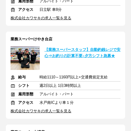
雇用形態
アルバイト・パート
アクセス
日立駅 車8分
株式会社カワサキの求人一覧を見る
業務スーパーけやき台店
【業務スーパースタッフ】自動釣銭レジで安
心⇒お釣りの計算不要♪夕方シフト急募★
給与
時給1110～1160円以上+交通費規定支給
シフト
週2日以上 1日3時間以上
雇用形態
アルバイト・パート
アクセス
水戸南ICより車１分
株式会社カワサキの求人一覧を見る