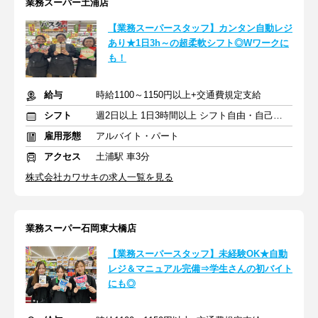
業務スーパー土浦店
【業務スーパースタッフ】カンタン自動レジ
あり★1日3h～の超柔軟シフト◎Wワークに
も！
給与
時給1100～1150円以上+交通費規定支給
シフト
週2日以上 1日3時間以上 シフト自由・自己申告
雇用形態
アルバイト・パート
アクセス
土浦駅 車3分
株式会社カワサキの求人一覧を見る
業務スーパー石岡東大橋店
【業務スーパースタッフ】未経験OK★自動
レジ＆マニュアル完備⇒学生さんの初バイト
にも◎