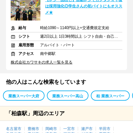
は採用強化◎学生さんの初バイトにもオスス
メ★
給与
時給1090～1140円以上+交通費規定支給
シフト
週2日以上 1日3時間以上 シフト自由・自己申告
雇用形態
アルバイト・パート
アクセス
南中郷駅
株式会社カワサキの求人一覧を見る
他の人はこんな検索をしています
業務スーパー大府
業務スーパー高山
柏 業務スーパー
「柏森駅」周辺のエリア
名古屋市
豊橋市
岡崎市
一宮市
瀬戸市
半田市