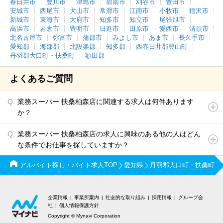
春日井市
豊川市
津島市
碧南市
刈谷市
豊田市
安城市
西尾市
犬山市
常滑市
江南市
小牧市
稲沢市
新城市
東海市
大府市
知多市
知立市
尾張旭市
高浜市
岩倉市
豊明市
日進市
田原市
愛西市
清須市
北名古屋市
弥富市
蒲郡市
みよし市
あま市
長久手市
愛知郡
海部郡
北設楽郡
知多郡
西春日井郡豊山町
丹羽郡大口町・扶桑町
額田郡
よくあるご質問
業務スーパー 扶桑柏森店に関連する求人は何件あります
か？
業務スーパー 扶桑柏森店の求人に興味のある他の人はどん
な条件でお仕事を探していますか？
アルバイト探し・バイト求人TOP
愛知県
丹羽郡大口町・扶桑町
企業情報
事業所案内
社会的な取り組み
採用情報
グループ会
社
個人情報保護方針
Copyright © Mynavi Corporation