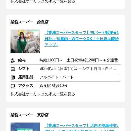
株式会社オーリックの求人一覧を見る
業務スーパー 姶良店
【業務スーパースタッフ】初パート歓迎★1
日3h～扶養内・WワークOK！土日祝は時給
アップ♪
給与
時給1100円～ 土日祝:時給1200円～＋交通費
シフト
週3日以上 1日3時間以上 シフト自由・自己申告
雇用形態
アルバイト・パート
アクセス
姶良駅 徒歩10分
株式会社オーリックの求人一覧を見る
業務スーパー 真砂店
【業務スーパースタッフ】店内の簡単作業♪