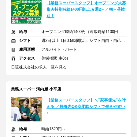
【業務スーパースタッフ】オープニング大募
集★特別時給1400円以上★週2～／朝～昼歓
迎！
給与
オープニング時給1400円（通常時給1100円）※各種手当あり
シフト
週2日以上 1日3.5時間以上 シフト自由・自己申告
雇用形態
アルバイト・パート
アクセス
美栄橋駅 車8分
日琉株式会社の求人一覧を見る
業務スーパー 河内屋 小平店
【業務スーパースタッフ】＼"家事優先"を叶
える!／扶養内OK◎柔軟シフトで働きやすい
♪
給与
時給1320円～