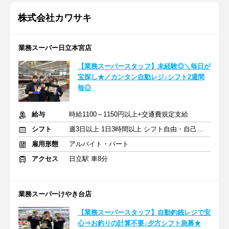
株式会社カワサキ
業務スーパー日立本宮店
【業務スーパースタッフ】未経験◎＼毎日が
宝探し★／カンタン自動レジ♪シフト2週間
毎◎
給与
時給1100～1150円以上+交通費規定支給
シフト
週3日以上 1日3時間以上 シフト自由・自己申告
雇用形態
アルバイト・パート
アクセス
日立駅 車8分
業務スーパーけやき台店
【業務スーパースタッフ】自動釣銭レジで安
心⇒お釣りの計算不要♪夕方シフト急募★