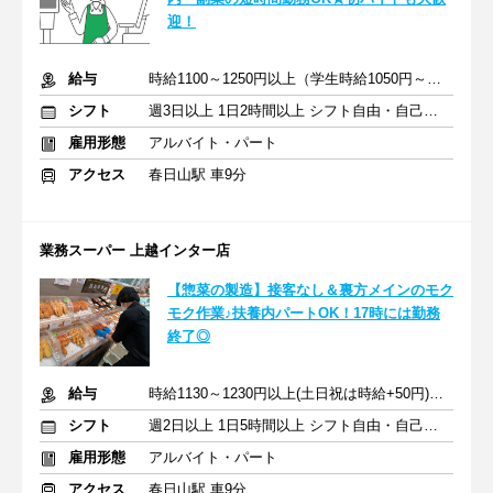
迎！
給与
時給1100～1250円以上（学生時給1050円～）+交通費
シフト
週3日以上 1日2時間以上 シフト自由・自己申告
雇用形態
アルバイト・パート
アクセス
春日山駅 車9分
業務スーパー 上越インター店
【惣菜の製造】接客なし＆裏方メインのモク
モク作業♪扶養内パートOK！17時には勤務
終了◎
給与
時給1130～1230円以上(土日祝は時給+50円)+交通費
シフト
週2日以上 1日5時間以上 シフト自由・自己申告
雇用形態
アルバイト・パート
アクセス
春日山駅 車9分