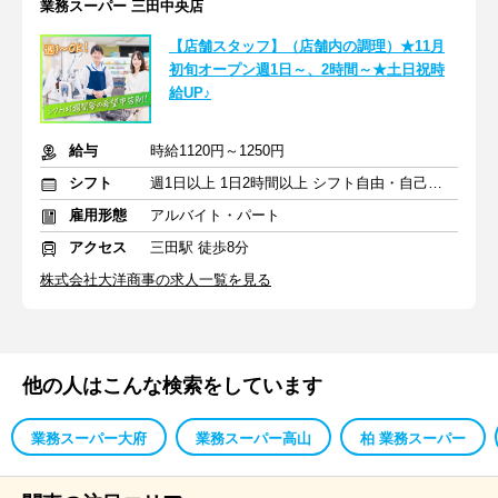
業務スーパー 三田中央店
【店舗スタッフ】（店舗内の調理）★11月
初旬オープン週1日～、2時間～★土日祝時
給UP♪
給与
時給1120円～1250円
シフト
週1日以上 1日2時間以上 シフト自由・自己申告
雇用形態
アルバイト・パート
アクセス
三田駅 徒歩8分
株式会社大洋商事の求人一覧を見る
他の人はこんな検索をしています
業務スーパー大府
業務スーパー高山
柏 業務スーパー