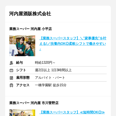
河内屋酒販株式会社
業務スーパー 河内屋 小平店
【業務スーパースタッフ】＼"家事優先"を叶
える!／扶養内OK◎柔軟シフトで働きやすい
♪
給与
時給1320円～
シフト
週2日以上 1日3時間以上
雇用形態
アルバイト・パート
アクセス
一橋学園駅 徒歩15分
業務スーパー 河内屋 市川菅野店
【業務スーパースタッフ】≪短時間OK◎≫