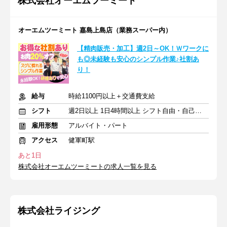
株式会社オーエムツーミート
オーエムツーミート 嘉島上島店（業務スーパー内）
【精肉販売・加工】週2日～OK！Ｗワークに
も◎未経験も安心のシンプル作業♪社割あ
り！
給与
時給1100円以上＋交通費支給
シフト
週2日以上 1日4時間以上 シフト自由・自己申告
雇用形態
アルバイト・パート
アクセス
健軍町駅
あと1日
株式会社オーエムツーミートの求人一覧を見る
株式会社ライジング