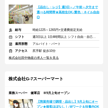
【品出し・レジ】週3日～／午前～夕方まで
選べる時間帯★高校生OK♪髪色・ネイル自由
◎
給与
時給1225～1265円+交通費規定支給
シフト
週3日以上 1日4時間以上 シフト自由・自己申告
雇用形態
アルバイト・パート
アクセス
尻手駅 徒歩10分
株式会社田中物産の求人一覧を見る
株式会社G-7スーパーマート
業務スーパー 健軍店 ※9月上旬オープン
【惣菜売場で調理・品出し】9月上旬にオー
プン★接客ほぼなし！♪Wワーク＆扶養内OK