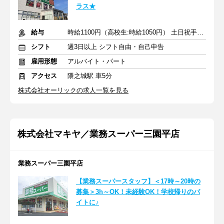
ラス★
給与
時給1100円（高校生:時給1050円） 土日祝手当：勤務時間×100円
シフト
週3日以上 シフト自由・自己申告
雇用形態
アルバイト・パート
アクセス
隈之城駅 車5分
株式会社オーリックの求人一覧を見る
株式会社マキヤ／業務スーパー三園平店
業務スーパー三園平店
【業務スーパースタッフ】＜17時～20時の
募集＞3h～OK！未経験OK！学校帰りのバ
イトに♪