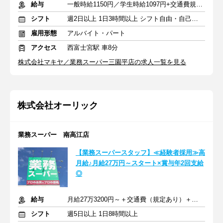
給与
一般時給1150円／学生時給1097円+交通費規定支給
シフト
週2日以上 1日3時間以上 シフト自由・自己申告
雇用形態
アルバイト・パート
アクセス
西富士宮駅 車8分
株式会社マキヤ／業務スーパー三園平店の求人一覧を見る
株式会社オーリック
業務スーパー 南高江店
【業務スーパースタッフ】≪経験者採用≫高
月給♪月給27万円～スタート×賞与年2回支給
◎
給与
月給27万3200円～＋交通費（規定あり）＋賞与年2回
シフト
週5日以上 1日8時間以上