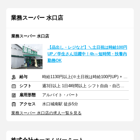
業務スーパー 水口店
業務スーパー 水口店
【品出し・レジなど】＼土日祝は時給100円
UP／学生さん活躍中！4h～短時間・扶養内
勤務OK
給与
時給1130円以上(※土日祝は時給100円UP) + 交通費支給
シフト
週3日以上 1日4時間以上 シフト自由・自己申告
雇用形態
アルバイト・パート
アクセス
水口城南駅 徒歩5分
業務スーパー 水口店の求人一覧を見る