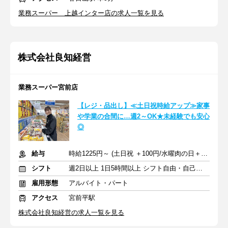
業務スーパー 上越インター店の求人一覧を見る
株式会社良知経営
業務スーパー宮前店
【レジ・品出し】≪土日祝時給アップ≫家事
や学業の合間に…週2～OK★未経験でも安心
◎
給与
時給1225円～ (土日祝 ＋100円/水曜肉の日＋100円)＋交通費支給
シフト
週2日以上 1日5時間以上 シフト自由・自己申告
雇用形態
アルバイト・パート
アクセス
宮前平駅
株式会社良知経営の求人一覧を見る