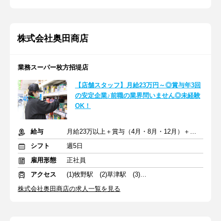
株式会社奥田商店
業務スーパー枚方招堤店
【店舗スタッフ】月給23万円～◎賞与年3回
の安定企業♪前職の業界問いません◎未経験
OK！
給与
月給23万以上＋賞与（4月・8月・12月）＋交通費
シフト
週5日
雇用形態
正社員
アクセス
(1)牧野駅 (2)草津駅 (3)京都河原町駅
株式会社奥田商店の求人一覧を見る