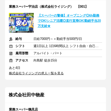
業務スーパー宇治店（株式会社ライジング） 【001】
【スーパーの警備】オープニング◎6h勤務
でOK!シニア活躍◎直行直帰OK!勤続手当20
万支給★
給与
日給7000円～＋勤続手当500円/日
シフト
週1日以上 1日6時間以上 シフト自由・自己申告
雇用形態
アルバイト・パート
アクセス
向島駅 徒歩15分
あと4日
株式会社ライジングの求人一覧を見る
株式会社田中物産
業務スーパー鶴見店