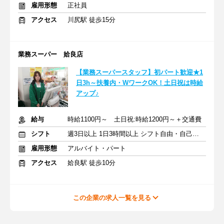
雇用形態
正社員
アクセス
川尻駅 徒歩15分
業務スーパー 姶良店
【業務スーパースタッフ】初パート歓迎★1
日3h～扶養内・WワークOK！土日祝は時給
アップ♪
給与
時給1100円～ 土日祝:時給1200円～＋交通費
シフト
週3日以上 1日3時間以上 シフト自由・自己申告
雇用形態
アルバイト・パート
アクセス
姶良駅 徒歩10分
この企業の求人一覧を見る