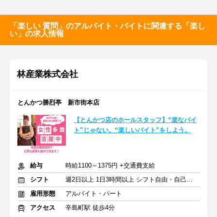
「楽しい 質問」のアルバイト・バイトに関連する「楽し
い」の求人情報
林産業株式会社
とんかつ勝烈亭 新市街本店
【とんかつ店のホールスタッフ】“楽なバイ
ト”じゃない。“楽しいバイト”をしよう。
給与
時給1100～1375円 +交通費支給
シフト
週2日以上 1日3時間以上 シフト自由・自己申告
雇用形態
アルバイト・パート
アクセス
辛島町駅 徒歩4分