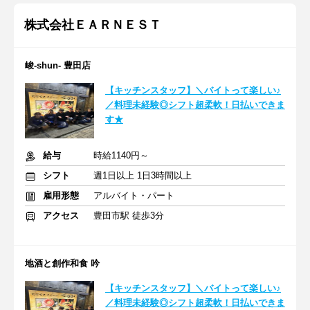
株式会社ＥＡＲＮＥＳＴ
峻‐shun‐ 豊田店
【キッチンスタッフ】＼バイトって楽しい♪
／料理未経験◎シフト超柔軟！日払いできま
す★
給与
時給1140円～
シフト
週1日以上 1日3時間以上
雇用形態
アルバイト・パート
アクセス
豊田市駅 徒歩3分
地酒と創作和食 吟
【キッチンスタッフ】＼バイトって楽しい♪
／料理未経験◎シフト超柔軟！日払いできま