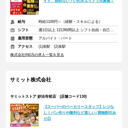
イト、始めない？いわきエリアで大募集！
給与
時給1100円～（経験・スキルによる）
シフト
週1日以上 1日2時間以上 シフト自由・自己申告
雇用形態
アルバイト・パート
アクセス
(1)泉駅 (2)泉駅
株式会社INGSの求人一覧を見る
サミット株式会社
サミットストア 妙法寺前店 (店舗コード130)
【スーパーのベーカリースタッフ】レジな
し！パン作りや陳列など楽しい♪買物割引あ
り◎