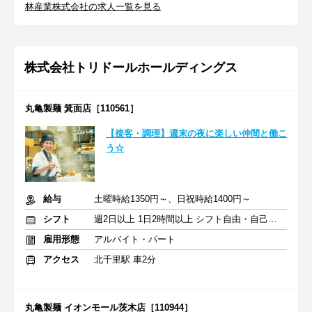
林産業株式会社の求人一覧を見る
株式会社トリドールホールディングス
丸亀製麺 箕面店［110561］
【接客・調理】週末の夜に楽しい仲間と働こ
う☆
給与
土曜時給1350円～、日祝時給1400円～
シフト
週2日以上 1日2時間以上 シフト自由・自己申告
雇用形態
アルバイト・パート
アクセス
北千里駅 車2分
丸亀製麺 イオンモール茨木店［110944］