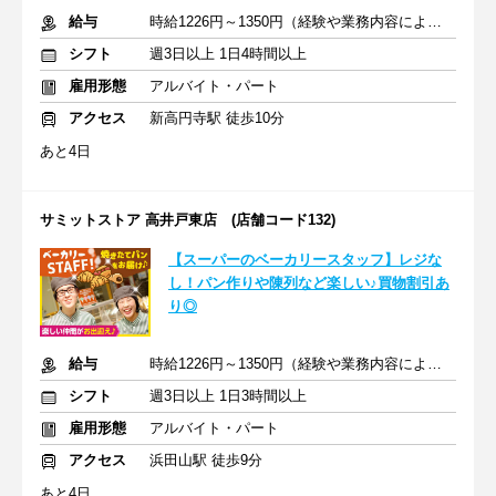
給与
時給1226円～1350円（経験や業務内容による）+交通費全額
シフト
週3日以上 1日4時間以上
雇用形態
アルバイト・パート
アクセス
新高円寺駅 徒歩10分
あと4日
サミットストア 高井戸東店 (店舗コード132)
【スーパーのベーカリースタッフ】レジな
し！パン作りや陳列など楽しい♪買物割引あ
り◎
給与
時給1226円～1350円（経験や業務内容による）+交通費全額
シフト
週3日以上 1日3時間以上
雇用形態
アルバイト・パート
アクセス
浜田山駅 徒歩9分
あと4日