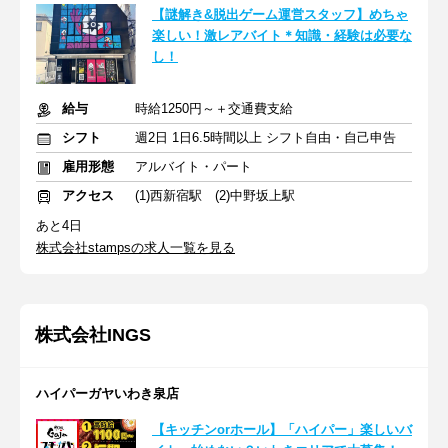
【謎解き&脱出ゲーム運営スタッフ】めちゃ
楽しい！激レアバイト＊知識・経験は必要な
し！
給与
時給1250円～＋交通費支給
シフト
週2日 1日6.5時間以上 シフト自由・自己申告
雇用形態
アルバイト・パート
アクセス
(1)西新宿駅 (2)中野坂上駅
あと4日
株式会社stampsの求人一覧を見る
株式会社INGS
ハイパーガヤいわき泉店
【キッチンorホール】「ハイパー」楽しいバ