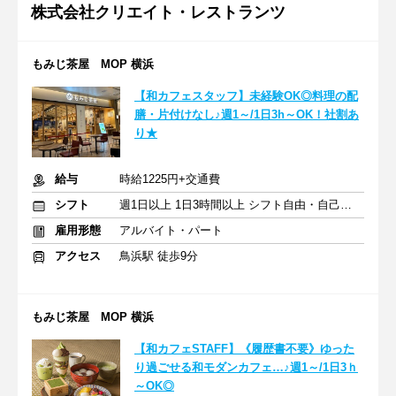
株式会社クリエイト・レストランツ
もみじ茶屋 MOP 横浜
【和カフェスタッフ】未経験OK◎料理の配
膳・片付けなし♪週1～/1日3h～OK！社割あ
り★
給与
時給1225円+交通費
シフト
週1日以上 1日3時間以上 シフト自由・自己申告
雇用形態
アルバイト・パート
アクセス
鳥浜駅 徒歩9分
もみじ茶屋 MOP 横浜
【和カフェSTAFF】《履歴書不要》ゆった
り過ごせる和モダンカフェ…♪週1～/1日3ｈ
～OK◎