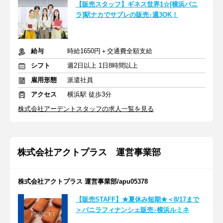
【販売スタッフ】ギネス世界1☆[横浜バニ
ラ]駅ナカでサブレの販売♪週3OK！
給与
時給1650円＋交通費全額支給
シフト
週2日以上 1日8時間以上
雇用形態
派遣社員
アクセス
横浜駅 徒歩3分
株式会社アーデントスタッフの求人一覧を見る
株式会社アクトプラス 運営事業部
株式会社アクトプラス 運営事業部/apu05378
【販売STAFF】★夏休み短期★＜8/17まで
＞バニラフィナンシェ販売♪横浜ルミネ