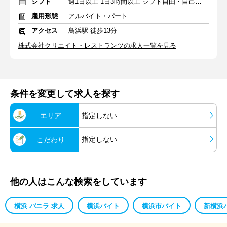
シフト
週1日以上 1日3時間以上 シフト自由・自己申告
雇用形態
アルバイト・パート
アクセス
鳥浜駅 徒歩13分
株式会社クリエイト・レストランツの求人一覧を見る
条件を変更して求人を探す
エリア
指定しない
指定しない
こだわり
他の人はこんな検索をしています
横浜 バニラ 求人
横浜バイト
横浜市バイト
新横浜