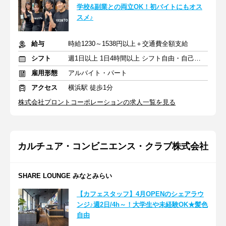
学校&副業との両立OK！初バイトにもオス
スメ♪
給与
時給1230～1538円以上＋交通費全額支給
シフト
週1日以上 1日4時間以上 シフト自由・自己申告
雇用形態
アルバイト・パート
アクセス
横浜駅 徒歩1分
株式会社プロントコーポレーションの求人一覧を見る
カルチュア・コンビニエンス・クラブ株式会社
SHARE LOUNGE みなとみらい
【カフェスタッフ】4月OPENのシェアラウ
ンジ♪週2日/4h～！大学生や未経験OK★髪色
自由