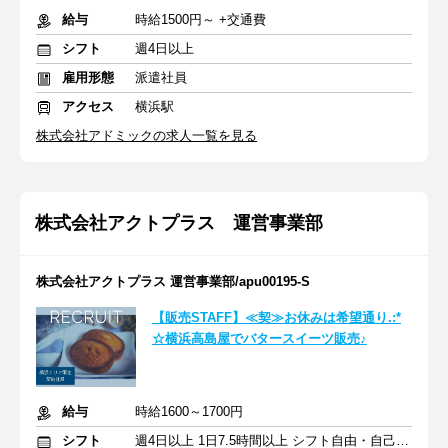
給与
時給1500円～ +交通費
シフト
週4日以上
雇用形態
派遣社員
アクセス
横浜駅
株式会社アドミックの求人一覧を見る
株式会社アクトプラス 運営事業部
株式会社アクトプラス 運営事業部/apu00195-S
【販売STAFF】≪契≫お休みは希望通り.:*
☆横浜高島屋でバタースイーツ販売♪
給与
時給1600～1700円
シフト
週4日以上 1日7.5時間以上 シフト自由・自己申告