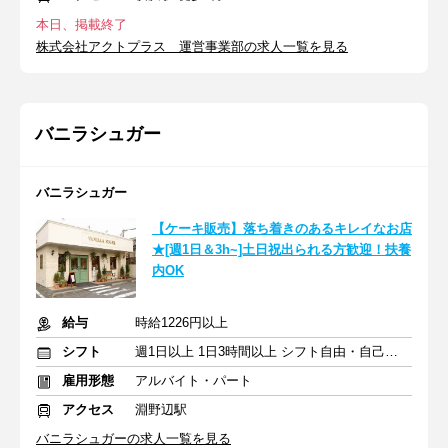
本日、掲載終了
株式会社アクトプラス 運営事業部の求人一覧を見る
バニラシュガー
バニラシュガー
【ケーキ販売】落ち着きのあるキレイなお店
★[週1日＆3h~]土日祝出られる方歓迎！扶養
内OK
給与
時給1226円以上
シフト
週1日以上 1日3時間以上 シフト自由・自己申告
雇用形態
アルバイト・パート
アクセス
淵野辺駅
バニラシュガーの求人一覧を見る