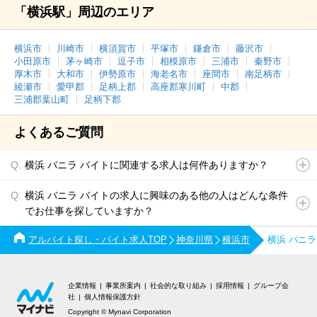
「横浜駅」周辺のエリア
横浜市
川崎市
横須賀市
平塚市
鎌倉市
藤沢市
小田原市
茅ヶ崎市
逗子市
相模原市
三浦市
秦野市
厚木市
大和市
伊勢原市
海老名市
座間市
南足柄市
綾瀬市
愛甲郡
足柄上郡
高座郡寒川町
中郡
三浦郡葉山町
足柄下郡
よくあるご質問
横浜 バニラ バイトに関連する求人は何件ありますか？
横浜 バニラ バイトの求人に興味のある他の人はどんな条件
でお仕事を探していますか？
アルバイト探し・バイト求人TOP
神奈川県
横浜市
横浜 バニ
企業情報
事業所案内
社会的な取り組み
採用情報
グループ会
社
個人情報保護方針
Copyright © Mynavi Corporation