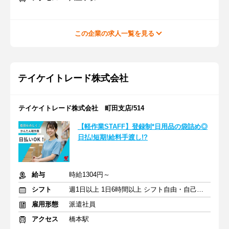
この企業の求人一覧を見る
テイケイトレード株式会社
テイケイトレード株式会社 町田支店/514
【軽作業STAFF】登録制*日用品の袋詰め◎
日払!短期!給料手渡し!?
給与
時給1304円～
シフト
週1日以上 1日6時間以上 シフト自由・自己申告
雇用形態
派遣社員
アクセス
橋本駅