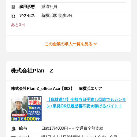
雇用形態
派遣社員
アクセス
新横浜駅 徒歩3分
あと3日
この企業の求人一覧を見る
株式会社Plan Z
株式会社Plan Z_office Ace【002】 ※横浜エリア
【資材運び】全額当日手渡し◎誰でもカンタ
ン♪単発OK◎履歴書不要★稼げるバイト！
給与
日給1万4000円～+ 交通費全額支給