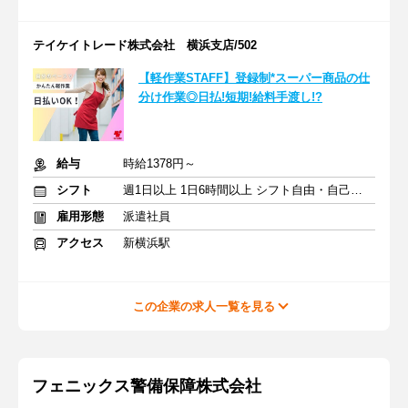
テイケイトレード株式会社 横浜支店/502
【軽作業STAFF】登録制*スーパー商品の仕
分け作業◎日払!短期!給料手渡し!?
給与
時給1378円～
シフト
週1日以上 1日6時間以上 シフト自由・自己申告
雇用形態
派遣社員
アクセス
新横浜駅
この企業の求人一覧を見る
フェニックス警備保障株式会社