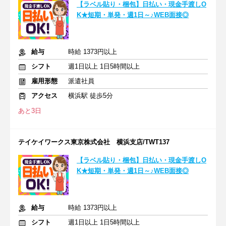
【ラベル貼り・梱包】日払い・現金手渡しO
K★短期・単発・週1日～♪WEB面接◎
給与
時給 1373円以上
シフト
週1日以上 1日5時間以上
雇用形態
派遣社員
アクセス
横浜駅 徒歩5分
あと3日
テイケイワークス東京株式会社 横浜支店/TWT137
【ラベル貼り・梱包】日払い・現金手渡しO
K★短期・単発・週1日～♪WEB面接◎
給与
時給 1373円以上
シフト
週1日以上 1日5時間以上