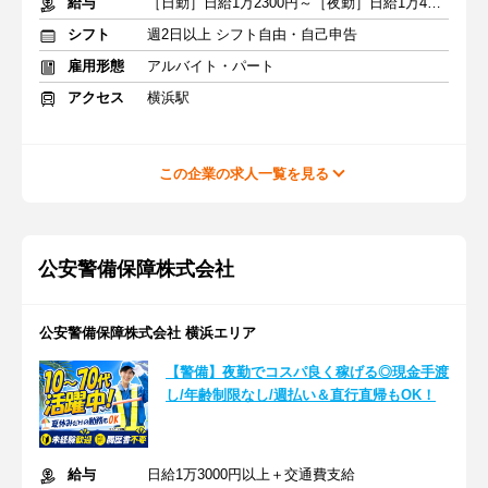
給与
［日勤］日給1万2300円～［夜勤］日給1万4620円～
シフト
週2日以上 シフト自由・自己申告
雇用形態
アルバイト・パート
アクセス
横浜駅
この企業の求人一覧を見る
公安警備保障株式会社
公安警備保障株式会社 横浜エリア
【警備】夜勤でコスパ良く稼げる◎現金手渡
し/年齢制限なし/週払い＆直行直帰もOK！
給与
日給1万3000円以上＋交通費支給