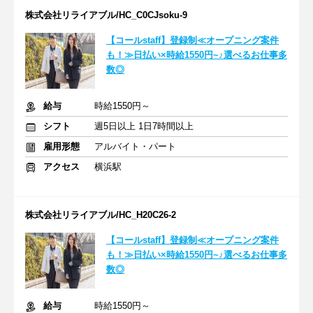
株式会社リライアブル/HC_C0CJsoku-9
【コールstaff】登録制≪オープニング案件
も！≫日払い×時給1550円~♪選べるお仕事多
数◎
給与
時給1550円～
シフト
週5日以上 1日7時間以上
雇用形態
アルバイト・パート
アクセス
横浜駅
株式会社リライアブル/HC_H20C26-2
【コールstaff】登録制≪オープニング案件
も！≫日払い×時給1550円~♪選べるお仕事多
数◎
給与
時給1550円～