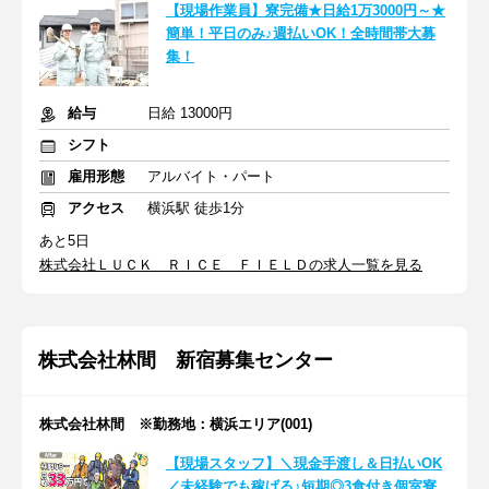
【現場作業員】寮完備★日給1万3000円～★
簡単！平日のみ♪週払いOK！全時間帯大募
集！
給与
日給 13000円
シフト
雇用形態
アルバイト・パート
アクセス
横浜駅 徒歩1分
あと5日
株式会社ＬＵＣＫ ＲＩＣＥ ＦＩＥＬＤの求人一覧を見る
株式会社林間 新宿募集センター
株式会社林間 ※勤務地：横浜エリア(001)
【現場スタッフ】＼現金手渡し＆日払いOK
／未経験でも稼げる♪短期◎3食付き個室寮