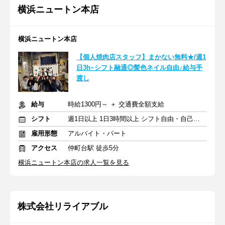
横浜ニュートン本店
横浜ニュートン本店
【個人焼肉店スタッフ】まかない無料★/週1
日3h~シフト融通◎髪色ネイル自由♪給与手
渡し
給与
時給1300円～ ＋ 交通費全額支給
シフト
週1日以上 1日3時間以上 シフト自由・自己申告
雇用形態
アルバイト・パート
アクセス
仲町台駅 徒歩5分
横浜ニュートン本店の求人一覧を見る
株式会社リライアブル