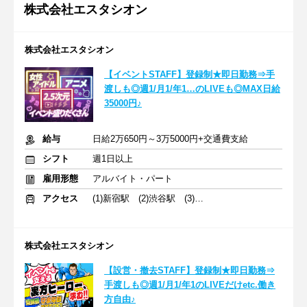
株式会社エスタシオン
株式会社エスタシオン
【イベントSTAFF】登録制★即日勤務⇒手
渡しも◎週1/月1/年1…のLIVEも◎MAX日給
35000円♪
給与
日給2万650円～3万5000円+交通費支給
シフト
週1日以上
雇用形態
アルバイト・パート
アクセス
(1)新宿駅 (2)渋谷駅 (3)横浜駅
株式会社エスタシオン
【設営・撤去STAFF】登録制★即日勤務⇒
手渡しも◎週1/月1/年1のLIVEだけetc.働き
方自由♪