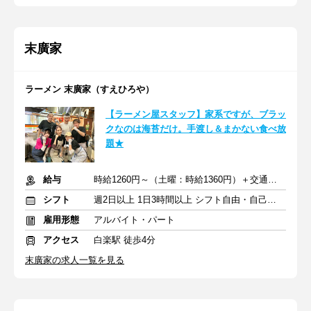
末廣家
ラーメン 末廣家（すえひろや）
【ラーメン屋スタッフ】家系ですが、ブラッ
クなのは海苔だけ。手渡し＆まかない食べ放
題★
給与
時給1260円～（土曜：時給1360円）＋交通費全額支給
シフト
週2日以上 1日3時間以上 シフト自由・自己申告
雇用形態
アルバイト・パート
アクセス
白楽駅 徒歩4分
末廣家の求人一覧を見る