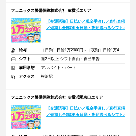
フェニックス警備保障株式会社 ※横浜エリア
【交通誘導】日払い／現金手渡し／直行直帰
／短期も全部OK★日勤・夜勤選べるシフト♪
給与
［日勤］日給1万2300円～［夜勤］日給1万4620円～
シフト
週2日以上 シフト自由・自己申告
雇用形態
アルバイト・パート
アクセス
横浜駅
フェニックス警備保障株式会社 ※横浜駅東口エリア
【交通誘導】日払い／現金手渡し／直行直帰
／短期も全部OK★日勤・夜勤選べるシフト♪