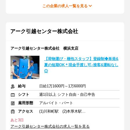
この企業の求人一覧を見る
アーク引越センター株式会社
アーク引越センター株式会社 横浜支店
【荷物運び・梱包スタッフ】登録制◆単発&
夏の短期OK＊現金手渡し可♪接客&運転なし
◎
給与
日給1万1600円～1万6000円
シフト
週1日以上 シフト自由・自己申告
雇用形態
アルバイト・パート
アクセス
(1)川和町駅 (2)本厚木駅 (3)淵野辺駅
あと3日
アーク引越センター株式会社の求人一覧を見る