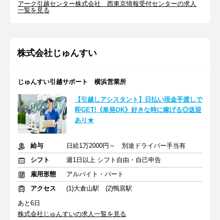
アーク引越センター株式会社 西東京情報受付センターの求人
一覧を見る
株式会社じゅんすい
じゅんすい引越サポート 横浜営業所
【引越しアシスタント】日払い現金手渡しで
即GET!《単発OK》好きな時に稼げる◎送迎
あり★
給与
日給1万2000円～ 別途ドライバー手当有
シフト
週1日以上 シフト自由・自己申告
雇用形態
アルバイト・パート
アクセス
(1)大倉山駅 (2)鴨居駅
あと6日
株式会社じゅんすいの求人一覧を見る