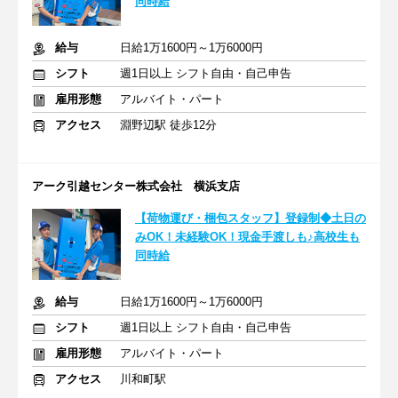
同時給
給与
日給1万1600円～1万6000円
シフト
週1日以上 シフト自由・自己申告
雇用形態
アルバイト・パート
アクセス
淵野辺駅 徒歩12分
アーク引越センター株式会社 横浜支店
【荷物運び・梱包スタッフ】登録制◆土日の
みOK！未経験OK！現金手渡しも♪高校生も
同時給
給与
日給1万1600円～1万6000円
シフト
週1日以上 シフト自由・自己申告
雇用形態
アルバイト・パート
アクセス
川和町駅