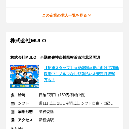
この企業の求人一覧を見る
株式会社MULO
株式会社MULO ※勤務先神奈川県横浜市港北区周辺
【配達スタッフ】≪登録制≫夏に向けて積極
採用中！ノルマなし◎前払い＆安定月収50
万も！
給与
日給2万円（150円/荷物1個）
シフト
週1日以上 1日1時間以上 シフト自由・自己申告
雇用形態
業務委託
アクセス
新横浜駅
あと5日