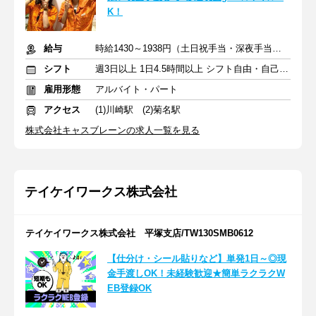
K！
給与
時給1430～1938円（土日祝手当・深夜手当含む）＋交通費支給
シフト
週3日以上 1日4.5時間以上 シフト自由・自己申告
雇用形態
アルバイト・パート
アクセス
(1)川崎駅 (2)菊名駅
株式会社キャスブレーンの求人一覧を見る
テイケイワークス株式会社
テイケイワークス株式会社 平塚支店/TW130SMB0612
【仕分け・シール貼りなど】単発1日～◎現
金手渡しOK！未経験歓迎★簡単ラクラクW
EB登録OK