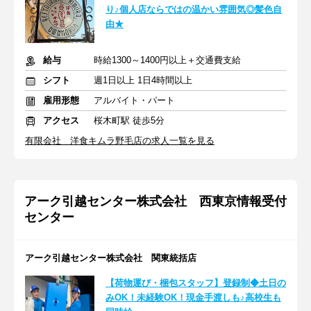
り♪個人店ならではの温かい雰囲気◎髪色自
由★
給与
時給1300～1400円以上＋交通費支給
シフト
週1日以上 1日4時間以上
雇用形態
アルバイト・パート
アクセス
桜木町駅 徒歩5分
有限会社 洋食キムラ野毛店の求人一覧を見る
アーク引越センター株式会社 西東京情報受付
センター
アーク引越センター株式会社 関東統括店
【荷物運び・梱包スタッフ】登録制◆土日の
みOK！未経験OK！現金手渡しも♪高校生も