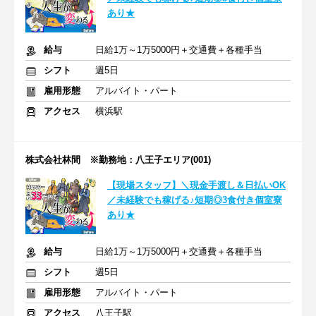
あり★
給与
日給1万～1万5000円＋交通費＋各種手当
シフト
週5日
雇用形態
アルバイト・パート
アクセス
横浜駅
株式会社林間 ※勤務地：八王子エリア(001)
【現場スタッフ】＼現金手渡し＆日払いOK
／未経験でも稼げる♪短期◎3食付き個室寮
あり★
給与
日給1万～1万5000円＋交通費＋各種手当
シフト
週5日
雇用形態
アルバイト・パート
アクセス
八王子駅