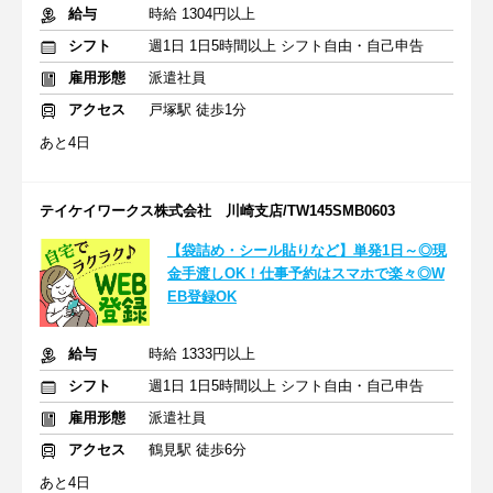
給与
時給 1304円以上
シフト
週1日 1日5時間以上 シフト自由・自己申告
雇用形態
派遣社員
アクセス
戸塚駅 徒歩1分
あと4日
テイケイワークス株式会社 川崎支店/TW145SMB0603
【袋詰め・シール貼りなど】単発1日～◎現
金手渡しOK！仕事予約はスマホで楽々◎W
EB登録OK
給与
時給 1333円以上
シフト
週1日 1日5時間以上 シフト自由・自己申告
雇用形態
派遣社員
アクセス
鶴見駅 徒歩6分
あと4日