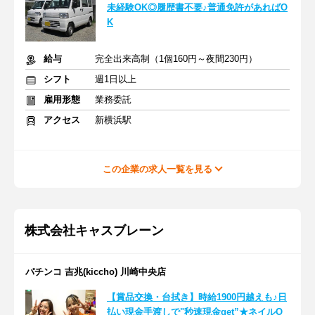
未経験OK◎履歴書不要♪普通免許があればO
K
給与
完全出来高制（1個160円～夜間230円）
シフト
週1日以上
雇用形態
業務委託
アクセス
新横浜駅
この企業の求人一覧を見る
株式会社キャスブレーン
パチンコ 吉兆(kiccho) 川崎中央店
【賞品交換・台拭き】時給1900円越えも♪日
払い現金手渡しで"秒速現金get”★ネイルO