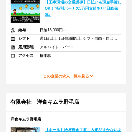
【工事現場の交通誘導】日払い＆現金手渡し
OK！”特別ボーナス5万円支給あり”日給保
障♪
給与
日給13,000円～
シフト
週1日以上 1日4時間以上 シフト自由・自己申告
雇用形態
アルバイト・パート
アクセス
橋本駅
この企業の求人一覧を見る
有限会社 洋食キムラ野毛店
洋食キムラ野毛店
【ホール】給与現金手渡し＆絶品まかないあ