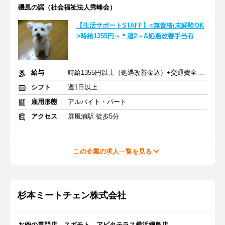
磯風の謡（社会福祉法人秀峰会）
【生活サポートSTAFF】<無資格/未経験OK
>時給1355円～＊週2～&処遇改善手当有
給与
時給1355円以上（処遇改善金込）+交通費全額支給
シフト
週1日以上
雇用形態
アルバイト・パート
アクセス
屏風浦駅 徒歩5分
この企業の求人一覧を見る
杉本ミートチェン株式会社
お肉の専門店 スギモト アピタテラス横浜綱島店