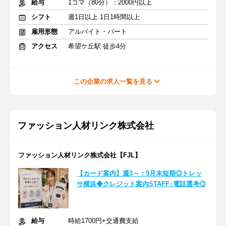
給与
1コマ（80分）：2000円以上
シフト
週1日以上 1日1時間以上
雇用形態
アルバイト・パート
アクセス
希望ケ丘駅 徒歩4分
この企業の求人一覧を見る
ファッション人材リンク株式会社
ファッション人材リンク株式会社【FJL】
【カード案内】週3～：9月末短期◎トレッ
サ横浜◆クレジット案内STAFF♪電話選考◎
給与
時給1700円+交通費支給