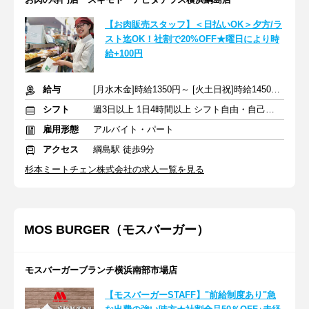
【お肉販売スタッフ】＜日払いOK＞夕方/ラ
スト迄OK！社割で20%OFF★曜日により時
給+100円
給与
[月水木金]時給1350円～ [火土日祝]時給1450円～ +交通費&昇給
シフト
週3日以上 1日4時間以上 シフト自由・自己申告
雇用形態
アルバイト・パート
アクセス
綱島駅 徒歩9分
杉本ミートチェン株式会社の求人一覧を見る
MOS BURGER（モスバーガー）
モスバーガーブランチ横浜南部市場店
【モスバーガーSTAFF】"前給制度あり"急