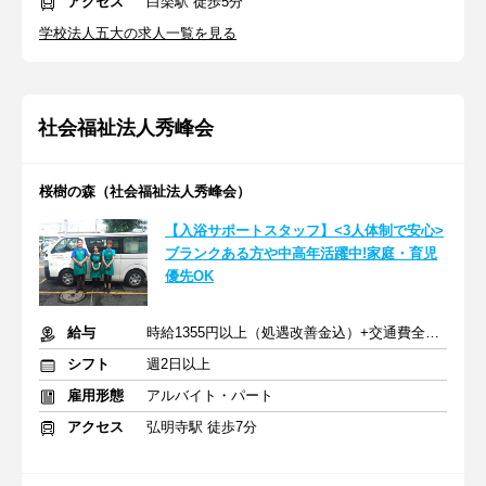
アクセス
白楽駅 徒歩5分
学校法人五大の求人一覧を見る
社会福祉法人秀峰会
桜樹の森（社会福祉法人秀峰会）
【入浴サポートスタッフ】<3人体制で安心>
ブランクある方や中高年活躍中!家庭・育児
優先OK
給与
時給1355円以上（処遇改善金込）+交通費全額支給
シフト
週2日以上
雇用形態
アルバイト・パート
アクセス
弘明寺駅 徒歩7分