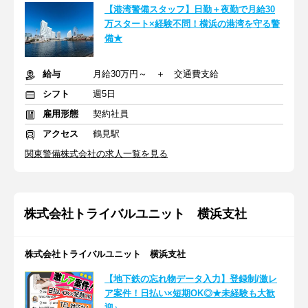
【港湾警備スタッフ】日勤＋夜勤で月給30
万スタート×経験不問！横浜の港湾を守る警
備★
給与
月給30万円～ ＋ 交通費支給
シフト
週5日
雇用形態
契約社員
アクセス
鶴見駅
関東警備株式会社の求人一覧を見る
株式会社トライバルユニット 横浜支社
株式会社トライバルユニット 横浜支社
【地下鉄の忘れ物データ入力】登録制/激レ
ア案件！日払い×短期OK◎★未経験も大歓
迎♪