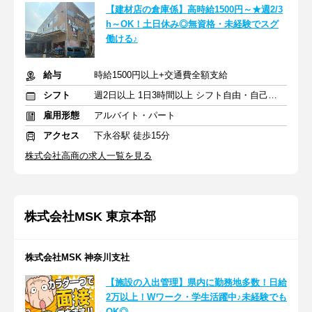
【建材店の倉庫係】高時給1500円～★週2/3
h～OK！土日休み◎無資格・未経験でスグ
働ける♪
給与
時給1500円以上+交通費全額支給
シフト
週2日以上 1日3時間以上 シフト自由・自己申告
雇用形態
アルバイト・パート
アクセス
下永谷駅 徒歩15分
株式会社高商の求人一覧を見る
株式会社MSK 東京本部
株式会社MSK 神奈川支社
【施設の入出管理】県内に勤務地多数！日給
2万以上！Wワーク・学生活躍中♪未経験でも
OK◎