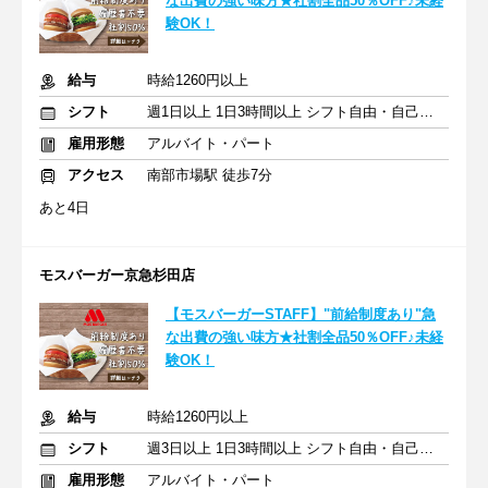
な出費の強い味方★社割全品50％OFF♪未経
験OK！
給与
時給1260円以上
シフト
週1日以上 1日3時間以上 シフト自由・自己申告
雇用形態
アルバイト・パート
アクセス
南部市場駅 徒歩7分
あと4日
モスバーガー京急杉田店
【モスバーガーSTAFF】"前給制度あり"急
な出費の強い味方★社割全品50％OFF♪未経
験OK！
給与
時給1260円以上
シフト
週3日以上 1日3時間以上 シフト自由・自己申告
雇用形態
アルバイト・パート