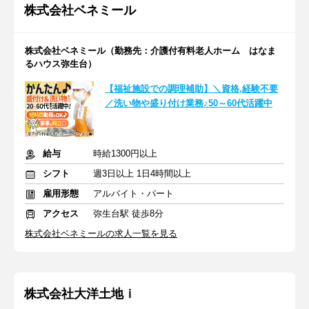
株式会社ベネミール
株式会社ベネミール（勤務先：介護付有料老人ホーム はなま
るハウス弥生台）
【福祉施設での調理補助】＼資格,経験不要
／洗い物や盛り付け業務♪50～60代活躍中
給与
時給1300円以上
シフト
週3日以上 1日4時間以上
雇用形態
アルバイト・パート
アクセス
弥生台駅 徒歩8分
株式会社ベネミールの求人一覧を見る
株式会社大洋土地ｉ