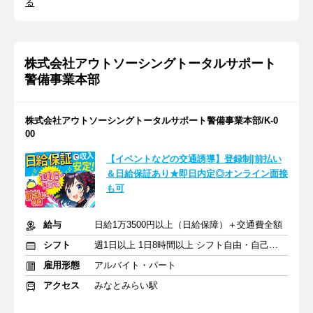
る
株式会社アウトソーシングトータルサポート
警備事業本部
株式会社アウトソーシングトータルサポート警備事業本部/K-0
00
【イベントなどの交通誘導】登録制|前払い
＆日給保証あり★即日内定◎オンライン面接
も可
給与
日給1万3500円以上（日給保障）＋交通費全額
シフト
週1日以上 1日8時間以上 シフト自由・自己申告
雇用形態
アルバイト・パート
アクセス
みなとみらい駅