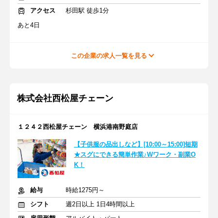
アクセス
杉田駅 徒歩1分
あと4日
この企業の求人一覧を見る
株式会社西松屋チェーン
１２４２西松屋チェーン 横浜港南野庭店
【子供服の品出しなど】[10:00～15:00]短期
★スグにできる簡単作業♪Wワーク・副業O
K！
給与
時給1275円～
シフト
週2日以上 1日4時間以上