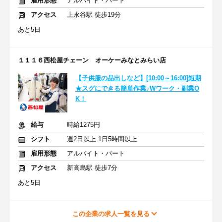
雇用形態
アルバイト・パート
アクセス
上永谷駅 徒歩19分
あと5日
１１１６西松屋チェーン オーケーみなとみらい店
【子供服の品出しなど】[10:00～16:00]短期
★スグにできる簡単作業♪Wワーク・副業O
K！
給与
時給1275円
シフト
週2日以上 1日5時間以上
雇用形態
アルバイト・パート
アクセス
新高島駅 徒歩7分
あと5日
この企業の求人一覧を見る