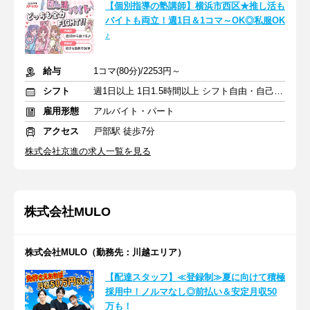
【個別指導の塾講師】横浜市西区★推し活も
バイトも両立！週1日＆1コマ～OK◎私服OK
♪
給与
1コマ(80分)/2253円～
シフト
週1日以上 1日1.5時間以上 シフト自由・自己申告
雇用形態
アルバイト・パート
アクセス
戸部駅 徒歩7分
株式会社京進の求人一覧を見る
株式会社MULO
株式会社MULO（勤務先：川越エリア）
【配達スタッフ】≪登録制≫夏に向けて積極
採用中！ノルマなし◎前払い＆安定月収50
万も！