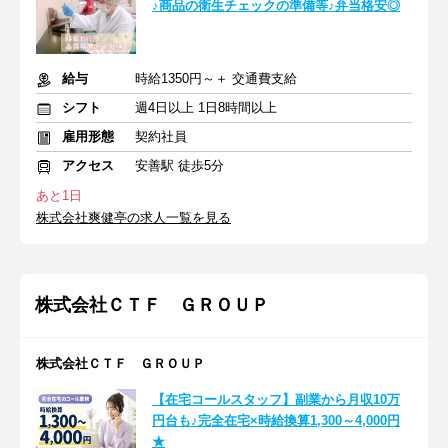
♪商品の衛生チェックの準備等♪弁当格安◎
給与
時給1350円～＋ 交通費支給
シフト
週4日以上 1日8時間以上
雇用形態
契約社員
アクセス
安善駅 徒歩5分
あと1日
株式会社爽健亭の求人一覧を見る
株式会社ＣＴＦ ＧＲＯＵＰ
株式会社ＣＴＦ ＧＲＯＵＰ
【在宅コールスタッフ】副業から月収10万
円台も♪完全在宅×時給換算1,300～4,000円
★