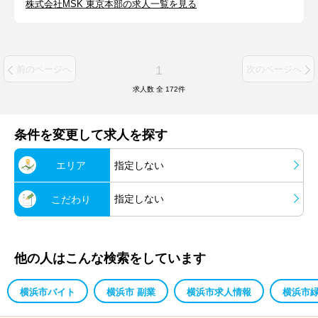
株式会社MSK 東京本部の求人一覧を見る
1
前のページへ
次のページへ
求人数 全
172
件
条件を変更して求人を探す
エリア
指定しない
指定しない
こだわり
他の人はこんな検索をしています
横浜市バイト
横浜市 副業
横浜市求人情報
横浜市