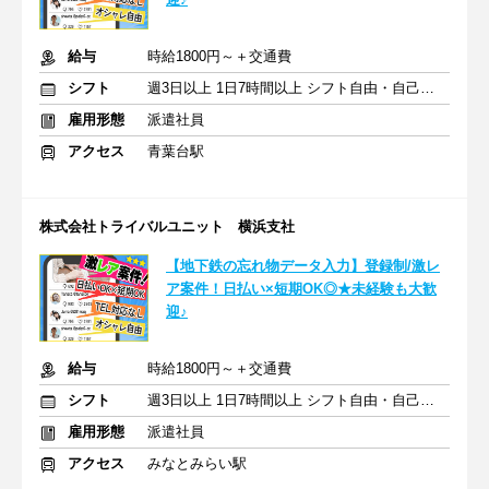
給与
時給1800円～＋交通費
シフト
週3日以上 1日7時間以上 シフト自由・自己申告
雇用形態
派遣社員
アクセス
青葉台駅
株式会社トライバルユニット 横浜支社
【地下鉄の忘れ物データ入力】登録制/激レ
ア案件！日払い×短期OK◎★未経験も大歓
迎♪
給与
時給1800円～＋交通費
シフト
週3日以上 1日7時間以上 シフト自由・自己申告
雇用形態
派遣社員
アクセス
みなとみらい駅