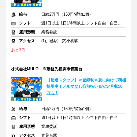
給与
日給2万円（150円/荷物1個）
シフト
週1日以上 1日1時間以上 シフト自由・自己申告
雇用形態
業務委託
アクセス
(1)川越駅 (2)小机駅
あと3日
株式会社MULO ※勤務先横浜市青葉台
【配達スタッフ】≪登録制≫夏に向けて積極
採用中！ノルマなし◎前払い＆安定月収50
万も！
給与
日給2万円（150円/荷物1個）
シフト
週1日以上 1日1時間以上 シフト自由・自己申告
雇用形態
業務委託
アクセス
青葉台駅