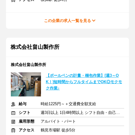
この企業の求人一覧を見る
株式会社畠山製作所
株式会社畠山製作所
【ボールペンの計量・梱包作業】[週3～O
K！]短時間からフルタイムまでOK◎モクモ
ク作業♪
給与
時給1225円～＋交通費全額支給
シフト
週3日以上 1日4時間以上 シフト自由・自己申告
雇用形態
アルバイト・パート
アクセス
鶴見市場駅 徒歩5分