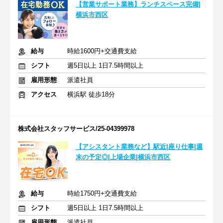
【営業サポート業務】ランチスペース完備|
横浜市西区
給与
時給1600円+交通費支給
シフト
週5日以上 1日7.5時間以上
雇用形態
派遣社員
アクセス
横浜駅 徒歩18分
株式会社スタッフサービス/25-04399978
【アシスタント業務など】駅近|座り仕事|週
末の予定◎|上場企業|横浜市西区
給与
時給1750円+交通費支給
シフト
週5日以上 1日7.5時間以上
雇用形態
派遣社員