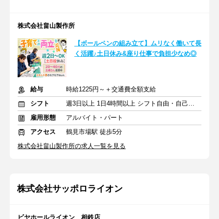
株式会社畠山製作所
【ボールペンの組み立て】ムリなく働いて長
く活躍♪土日休み&座り仕事で負担少なめ◎
給与
時給1225円～＋交通費全額支給
シフト
週3日以上 1日4時間以上 シフト自由・自己申告
雇用形態
アルバイト・パート
アクセス
鶴見市場駅 徒歩5分
株式会社畠山製作所の求人一覧を見る
株式会社サッポロライオン
ビヤホールライオン 相鉄店