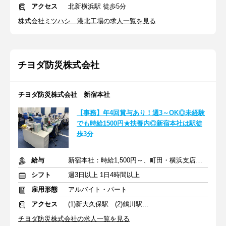
アクセス
北新横浜駅 徒歩5分
株式会社ミツハシ 港北工場の求人一覧を見る
チヨダ防災株式会社
チヨダ防災株式会社 新宿本社
【事務】年4回賞与あり！週3～OK◎未経験
でも時給1500円★扶養内◎新宿本社は駅徒
歩3分
給与
新宿本社：時給1,500円～、町田・横浜支店：時給1,400円～
シフト
週3日以上 1日4時間以上
雇用形態
アルバイト・パート
アクセス
(1)新大久保駅 (2)鶴川駅 (3)大倉山駅
チヨダ防災株式会社の求人一覧を見る