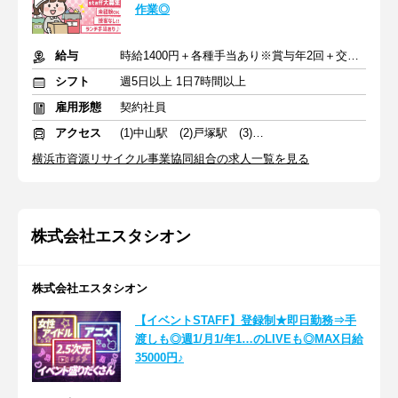
作業◎
給与
時給1400円＋各種手当あり※賞与年2回＋交通費一部支給
シフト
週5日以上 1日7時間以上
雇用形態
契約社員
アクセス
(1)中山駅 (2)戸塚駅 (3)鶴見駅
横浜市資源リサイクル事業協同組合の求人一覧を見る
株式会社エスタシオン
株式会社エスタシオン
【イベントSTAFF】登録制★即日勤務⇒手
渡しも◎週1/月1/年1…のLIVEも◎MAX日給
35000円♪