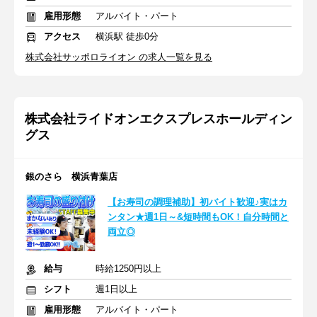
雇用形態
アルバイト・パート
アクセス
横浜駅 徒歩0分
株式会社サッポロライオン の求人一覧を見る
株式会社ライドオンエクスプレスホールディン
グス
銀のさら 横浜青葉店
【お寿司の調理補助】初バイト歓迎♪実はカ
ンタン★週1日～&短時間もOK！自分時間と
両立◎
給与
時給1250円以上
シフト
週1日以上
雇用形態
アルバイト・パート