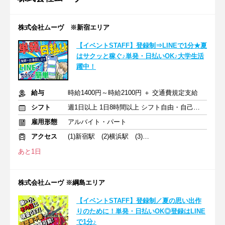
株式会社ムーヴ ※新宿エリア
【イベントSTAFF】登録制⇒LINEで1分★夏
はサクッと稼ぐ♪単発・日払いOK♪大学生活
躍中！
給与
時給1400円～時給2100円 ＋ 交通費規定支給
シフト
週1日以上 1日8時間以上 シフト自由・自己申告
雇用形態
アルバイト・パート
アクセス
(1)新宿駅 (2)横浜駅 (3)立川駅
あと1日
株式会社ムーヴ ※綱島エリア
【イベントSTAFF】登録制／夏の思い出作
りのために！単発・日払いOK◎登録はLINE
で1分♪