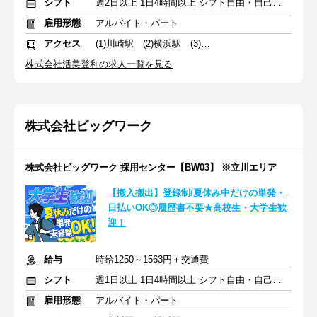
シフト
週2日以上 1日4時間以上 シフト自由・自己申告
雇用形態
アルバイト・パート
アクセス
(1)川崎駅 (2)横浜駅 (3)目黒駅
株式会社活美登利の求人一覧を見る
株式会社ビッグワーク
株式会社ビッグワーク 採用センター【BW03】 ※立川エリア
【搬入搬出】登録制/夏休み中だけの単発・
日払いOK◎履歴書不要★高校生・大学生歓
迎！
給与
時給1250～1563円＋交通費
シフト
週1日以上 1日4時間以上 シフト自由・自己申告
雇用形態
アルバイト・パート