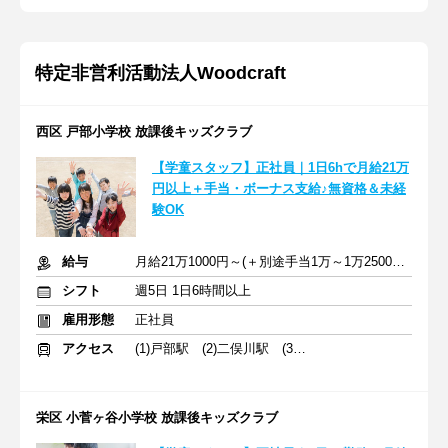
特定非営利活動法人Woodcraft
西区 戸部小学校 放課後キッズクラブ
【学童スタッフ】正社員｜1日6hで月給21万
円以上＋手当・ボーナス支給♪無資格＆未経
験OK
給与
月給21万1000円～(＋別途手当1万～1万2500円) ＋交通費全額支給
シフト
週5日 1日6時間以上
雇用形態
正社員
アクセス
(1)戸部駅 (2)二俣川駅 (3)鶴ケ峰駅
栄区 小菅ヶ谷小学校 放課後キッズクラブ