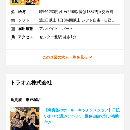
給与
時給1230円以上(22時以降は1537円)+交通費規定内支給
シフト
週1日以上 1日3時間以上 シフト自由・自己申告
雇用形態
アルバイト・パート
アクセス
センター北駅 徒歩1分
この企業の求人一覧を見る
トラオム株式会社
鳥貴族 東戸塚店
【鳥貴族のホール・キッチンスタッフ】日払
いありで週1×3h〜OK！髪色自由で賄い補助
付き