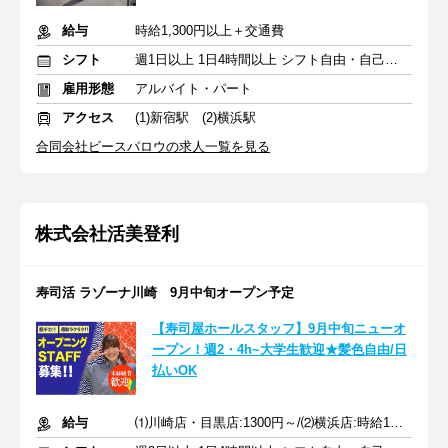
給与
時給1,300円以上＋交通費
シフト
週1日以上 1日4時間以上 シフト自由・自己申告
雇用形態
アルバイト・パート
アクセス
(1)新宿駅 (2)横浜駅
合同会社ビースパロウの求人一覧を見る
株式会社活美登利
寿司活 ラゾーナ川崎 9月中旬オープン予定
【寿司屋ホールスタッフ】9月中旬ニューオ
ープン！週2・4h~大学生歓迎★髪色自由/日
払いOK
給与
⑴川崎店・目黒店:1300円～/⑵横浜店:時給1250円～+土日50円UP