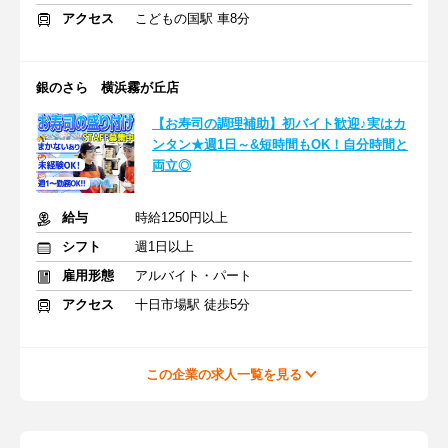
アクセス
こどもの国駅 車8分
銀のさら 横浜霧が丘店
【お寿司の調理補助】初バイト歓迎♪実はカ
ンタン★週1日～&短時間もOK！自分時間と
両立◎
給与
時給1250円以上
シフト
週1日以上
雇用形態
アルバイト・パート
アクセス
十日市場駅 徒歩5分
この企業の求人一覧を見る