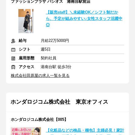
ファッションプラザ パシオス 港南台駅前店
【販売staff】＼未経験OK／シフト制だか
ら、予定が組みやすい♪女性スタッフ活躍中
◎
給与
月給22万5000円
シフト
週5日
雇用形態
契約社員
アクセス
港南台駅 徒歩3分
株式会社田原屋の求人一覧を見る
ホンダロジコム株式会社 東京オフィス
ホンダロジコム株式会社【005】
【化粧品などの検品・梱包】主婦必見！家計