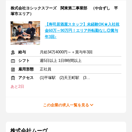
株式会社ヨシックスフーズ 関東第二事業部 （や台ずし 平
塚市エリア）
【寿司居酒屋スタッフ】未経験OK★入社祝
金60万～90万円！エリア外転勤なし◎賞与
年3回♪
給与
月給34万4000円～＋賞与年3回
シフト
週5日以上 1日8時間以上
雇用形態
正社員
アクセス
(1)平塚駅 (2)天王町駅 (3)藤沢本町駅
あと2日
この企業の求人一覧を見る
株式会社ムーヴ