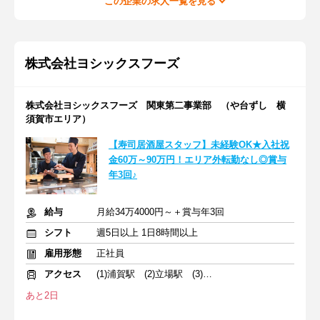
この企業の求人一覧を見る
株式会社ヨシックスフーズ
株式会社ヨシックスフーズ 関東第二事業部 （や台ずし 横
須賀市エリア）
【寿司居酒屋スタッフ】未経験OK★入社祝
金60万～90万円！エリア外転勤なし◎賞与
年3回♪
給与
月給34万4000円～＋賞与年3回
シフト
週5日以上 1日8時間以上
雇用形態
正社員
アクセス
(1)浦賀駅 (2)立場駅 (3)蒔田駅
あと2日