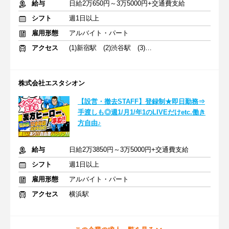
給与
日給2万650円～3万5000円+交通費支給
シフト
週1日以上
雇用形態
アルバイト・パート
アクセス
(1)新宿駅 (2)渋谷駅 (3)横浜駅
株式会社エスタシオン
【設営・撤去STAFF】登録制★即日勤務⇒
手渡しも◎週1/月1/年1のLIVEだけetc.働き
方自由♪
給与
日給2万3850円～3万5000円+交通費支給
シフト
週1日以上
雇用形態
アルバイト・パート
アクセス
横浜駅