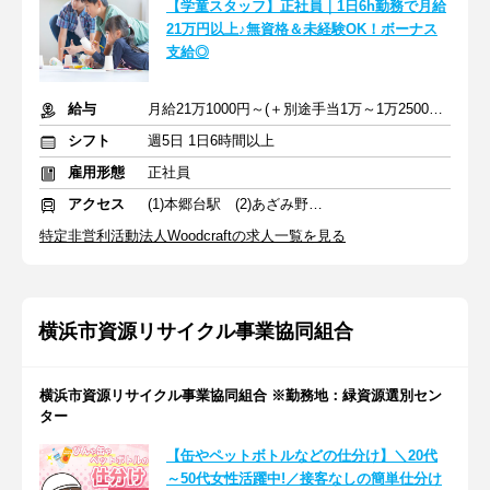
【学童スタッフ】正社員｜1日6h勤務で月給
21万円以上♪無資格＆未経験OK！ボーナス
支給◎
給与
月給21万1000円～(＋別途手当1万～1万2500円) ＋交通費全額支給
シフト
週5日 1日6時間以上
雇用形態
正社員
アクセス
(1)本郷台駅 (2)あざみ野駅 (3)市が尾駅
特定非営利活動法人Woodcraftの求人一覧を見る
横浜市資源リサイクル事業協同組合
横浜市資源リサイクル事業協同組合 ※勤務地：緑資源選別セン
ター
【缶やペットボトルなどの仕分け】＼20代
～50代女性活躍中!／接客なしの簡単仕分け