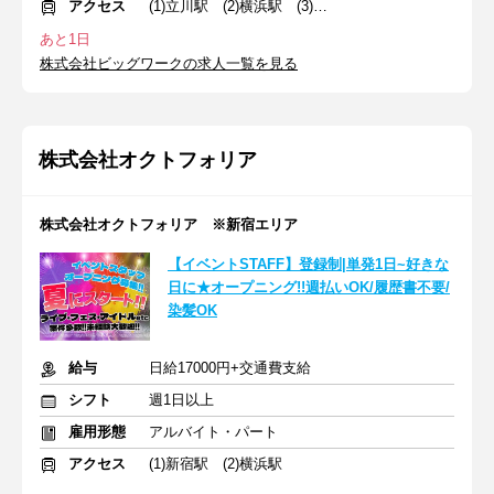
アクセス
(1)立川駅 (2)横浜駅 (3)池袋駅
あと1日
株式会社ビッグワークの求人一覧を見る
株式会社オクトフォリア
株式会社オクトフォリア ※新宿エリア
【イベントSTAFF】登録制|単発1日~好きな
日に★オープニング!!週払いOK/履歴書不要/
染髪OK
給与
日給17000円+交通費支給
シフト
週1日以上
雇用形態
アルバイト・パート
アクセス
(1)新宿駅 (2)横浜駅