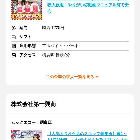
験大歓迎！やりがい◎動画マニュアル有で安
心
給与
時給 1225円
シフト
雇用形態
アルバイト・パート
アクセス
横浜駅 徒歩7分
この企業の求人一覧を見る
株式会社第一興商
ビッグエコー 綱島店
【人気カラオケ店のスタッフ募集★】週1～