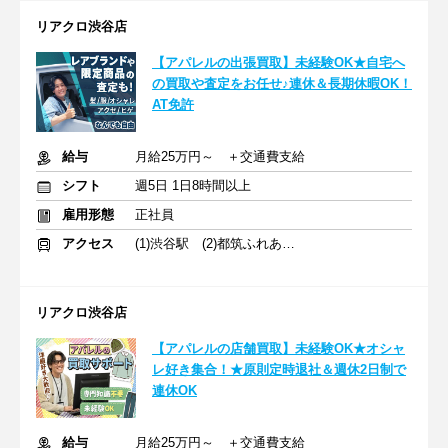
リアクロ渋谷店
【アパレルの出張買取】未経験OK★自宅へ
の買取や査定をお任せ♪連休＆長期休暇OK！
AT免許
給与
月給25万円～ ＋交通費支給
シフト
週5日 1日8時間以上
雇用形態
正社員
アクセス
(1)渋谷駅 (2)都筑ふれあいの丘駅
リアクロ渋谷店
【アパレルの店舗買取】未経験OK★オシャ
レ好き集合！★原則定時退社＆週休2日制で
連休OK
給与
月給25万円～ ＋交通費支給