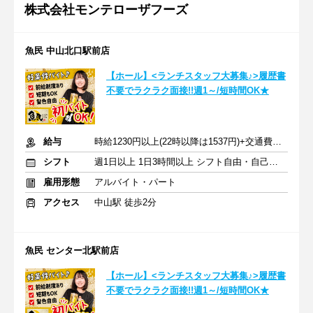
株式会社モンテローザフーズ
魚民 中山北口駅前店
【ホール】<ランチスタッフ大募集♪>履歴書
不要でラクラク面接!!週1～/短時間OK★
給与
時給1230円以上(22時以降は1537円)+交通費規定内支給
シフト
週1日以上 1日3時間以上 シフト自由・自己申告
雇用形態
アルバイト・パート
アクセス
中山駅 徒歩2分
魚民 センター北駅前店
【ホール】<ランチスタッフ大募集♪>履歴書
不要でラクラク面接!!週1～/短時間OK★