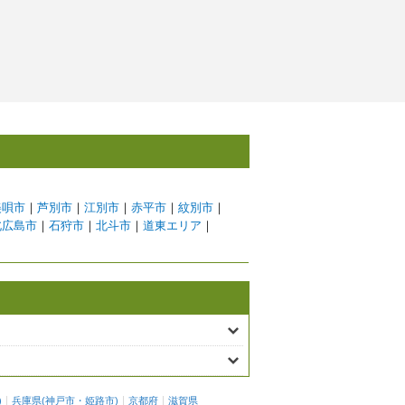
美唄市
｜
芦別市
｜
江別市
｜
赤平市
｜
紋別市
｜
北広島市
｜
石狩市
｜
北斗市
｜
道東エリア
｜
)
兵庫県
(
神戸市
・
姫路市
)
京都府
滋賀県