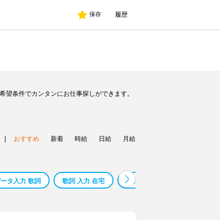
履歴
保存
ど希望条件でカンタンにお仕事探しができます。
|
おすすめ
新着
時給
日給
月給
ータ入力 歌詞
歌詞 入力 在宅
歌詞 入力 兵庫県
歌詞 入