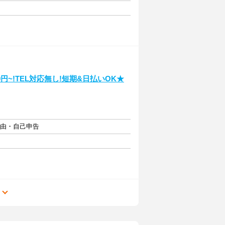
円~!TEL対応無し!短期&日払いOK★
自由・自己申告
る