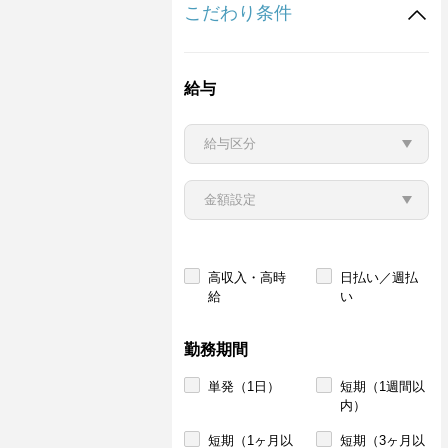
こだわり条件
給与
高収入・高時
日払い／週払
給
い
勤務期間
単発（1日）
短期（1週間以
内）
短期（1ヶ月以
短期（3ヶ月以