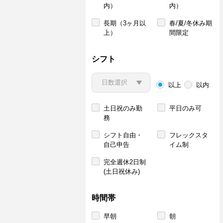
内）
内）
長期（3ヶ月以
春/夏/冬休み期
上）
間限定
シフト
以上
以内
土日祝のみ勤
平日のみ可
務
シフト自由・
フレックスタ
自己申告
イム制
完全週休2日制
(土日祝休み)
時間帯
早朝
朝