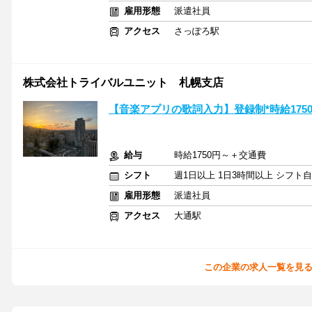
雇用形態
派遣社員
アクセス
さっぽろ駅
株式会社トライバルユニット 札幌支店
【音楽アプリの歌詞入力】登録制*時給1750
給与
時給1750円～＋交通費
シフト
週1日以上 1日3時間以上 シフト
雇用形態
派遣社員
アクセス
大通駅
この企業の求人一覧を見