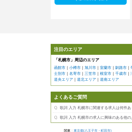
注目のエリア
「札幌市」周辺のエリア
函館市
｜
小樽市
｜
旭川市
｜
室蘭市
｜
釧路市
｜
士別市
｜
名寄市
｜
三笠市
｜
根室市
｜
千歳市
｜
道央エリア
｜
道北エリア
｜
道南エリア
よくあるご質問
歌詞 入力 札幌市に関連する求人は何件
歌詞 入力 札幌市の求人に興味のある他
関東
東京都
(
八王子市
・
町田市
)