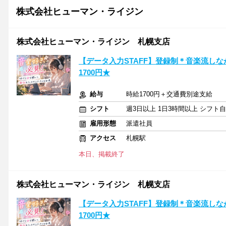
株式会社ヒューマン・ライジン
株式会社ヒューマン・ライジン 札幌支店
【データ入力STAFF】登録制＊音楽流し
1700円★
給与
時給1700円＋交通費別途支給
シフト
週3日以上 1日3時間以上 シフト
雇用形態
派遣社員
アクセス
札幌駅
本日、掲載終了
株式会社ヒューマン・ライジン 札幌支店
【データ入力STAFF】登録制＊音楽流し
1700円★