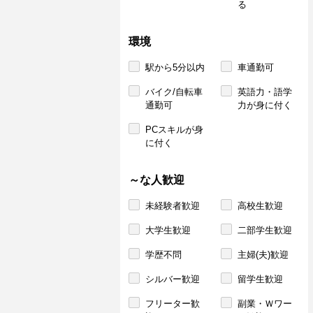
る
環境
駅から5分以内
車通勤可
バイク/自転車
英語力・語学
通勤可
力が身に付く
PCスキルが身
に付く
～な人歓迎
未経験者歓迎
高校生歓迎
大学生歓迎
二部学生歓迎
学歴不問
主婦(夫)歓迎
シルバー歓迎
留学生歓迎
フリーター歓
副業・Ｗワー