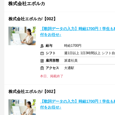
株式会社エボルカ
株式会社エボルカ/【002】
【歌詞データの入力】時給1700円！学生
付をお任せ♪
給与
時給1700円
シフト
週1日以上 1日3時間以上 シフト
雇用形態
派遣社員
アクセス
大通駅
本日、掲載終了
株式会社エボルカ/【002】
【歌詞データの入力】時給1700円！学生
付をお任せ♪