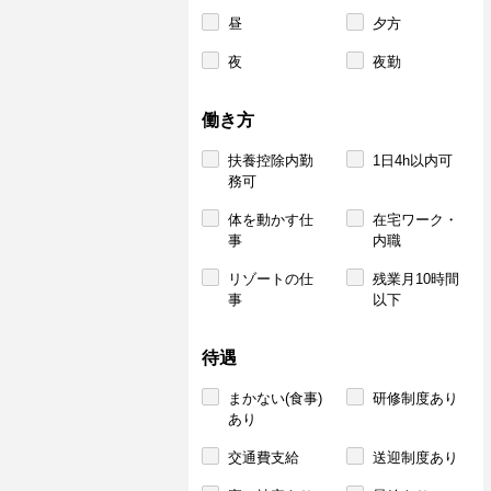
昼
夕方
夜
夜勤
働き方
扶養控除内勤
1日4h以内可
務可
体を動かす仕
在宅ワーク・
事
内職
リゾートの仕
残業月10時間
事
以下
待遇
まかない(食事)
研修制度あり
あり
交通費支給
送迎制度あり