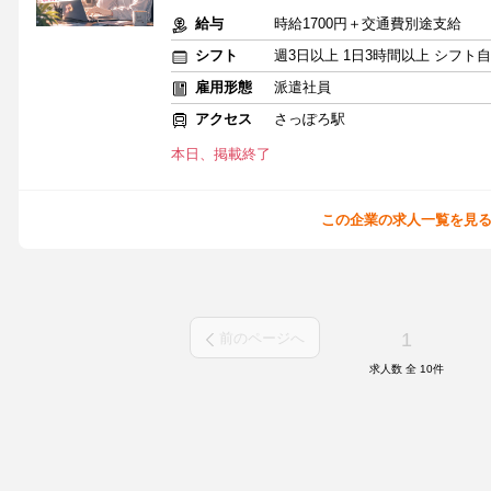
給与
時給1700円＋交通費別途支給
シフト
週3日以上 1日3時間以上 シフト
雇用形態
派遣社員
アクセス
さっぽろ駅
本日、掲載終了
この企業の求人一覧を見
1
前のページへ
求人数 全
10
件