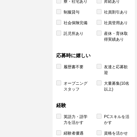
寮・社宅あり
昇給あり
制服貸与
社員割引あり
社会保険完備
社員登用あり
託児所あり
産休・育休取
得実績あり
応募時に嬉しい
履歴書不要
友達と応募歓
迎
オープニング
大量募集(10名
スタッフ
以上)
経験
英語力・語学
PCスキルを活
力を活かす
かす
経験者優遇
資格を活かせ