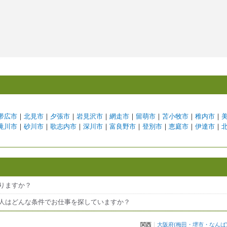
帯広市
｜
北見市
｜
夕張市
｜
岩見沢市
｜
網走市
｜
留萌市
｜
苫小牧市
｜
稚内市
｜
滝川市
｜
砂川市
｜
歌志内市
｜
深川市
｜
富良野市
｜
登別市
｜
恵庭市
｜
伊達市
｜
ありますか？
の人はどんな条件でお仕事を探していますか？
関西
大阪府
(
梅田
・
堺市
・
なんば