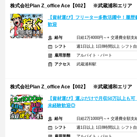
株式会社Plan Z_office Ace【002】 ※武蔵浦和エリア
【資材運び】フリーター多数活躍中！履歴
歓迎
給与
日給1万4000円～+ 交通費全額支
シフト
週1日以上 1日8時間以上 シフト
雇用形態
アルバイト・パート
アクセス
武蔵浦和駅
株式会社Plan Z_office Ace【002】 ※武蔵浦和エリア
【資材運び】運ぶだけで月収50万以上も可
未経験歓迎◎
給与
日給2万1000円～+ 交通費全額支
シフト
週1日以上 1日8時間以上 シフト
雇用形態
アルバイト・パート