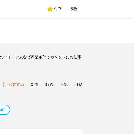
履歴
保存
別のバイト求人など希望条件でカンタンにお仕事
|
おすすめ
新着
時給
日給
月給
い可