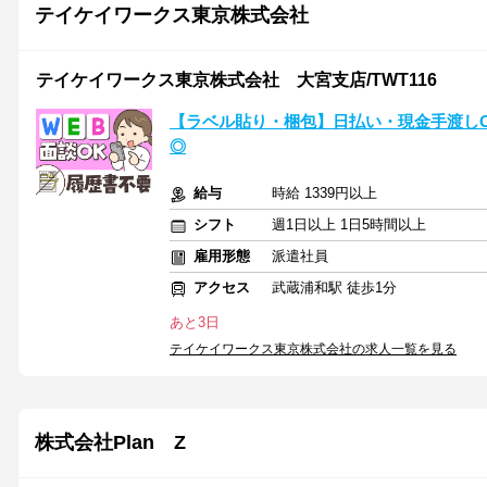
テイケイワークス東京株式会社
テイケイワークス東京株式会社 大宮支店/TWT116
【ラベル貼り・梱包】日払い・現金手渡しO
◎
給与
時給 1339円以上
シフト
週1日以上 1日5時間以上
雇用形態
派遣社員
アクセス
武蔵浦和駅 徒歩1分
あと3日
テイケイワークス東京株式会社の求人一覧を見る
株式会社Plan Z