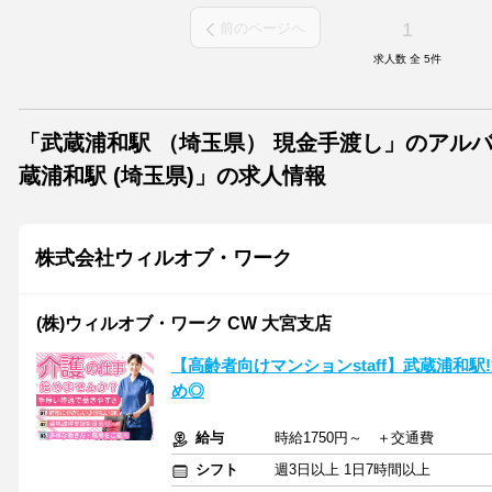
1
前のページへ
求人数 全
5
件
「武蔵浦和駅 （埼玉県） 現金手渡し」のアル
蔵浦和駅 (埼玉県)」の求人情報
株式会社ウィルオブ・ワーク
(株)ウィルオブ・ワーク CW 大宮支店
【高齢者向けマンションstaff】武蔵浦和駅
め◎
給与
時給1750円～ ＋交通費
シフト
週3日以上 1日7時間以上