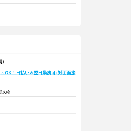
備)
週1～OK！日払い＆翌日勤務可♪対面面接
全額支給