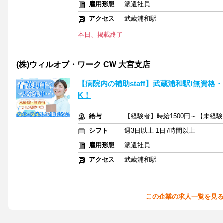
雇用形態
派遣社員
アクセス
武蔵浦和駅
本日、掲載終了
(株)ウィルオブ・ワーク CW 大宮支店
【病院内の補助staff】武蔵浦和駅!無資
K！
給与
【経験者】時給1500円～【未経験
シフト
週3日以上 1日7時間以上
雇用形態
派遣社員
アクセス
武蔵浦和駅
この企業の求人一覧を見