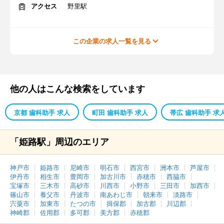
アクセス
野里駅
この企業の求人一覧を見る
他の人はこんな検索をしています
京都 歯科助手 求人
町田 歯科助手 求人
帯広 歯科助手 求
「姫路駅」周辺のエリア
神戸市
姫路市
尼崎市
明石市
西宮市
洲本市
芦屋市
伊丹市
相生市
豊岡市
加古川市
赤穂市
西脇市
宝塚市
三木市
高砂市
川西市
小野市
三田市
加西市
篠山市
養父市
丹波市
南あわじ市
朝来市
淡路市
宍粟市
加東市
たつの市
揖保郡
加古郡
川辺郡
神崎郡
佐用郡
多可郡
美方郡
赤穂郡