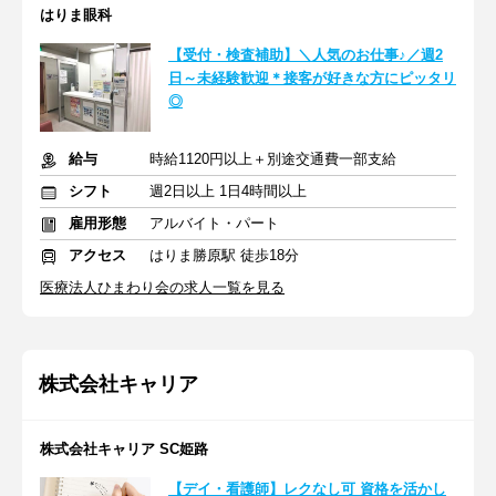
はりま眼科
【受付・検査補助】＼人気のお仕事♪／週2
日～未経験歓迎＊接客が好きな方にピッタリ
◎
給与
時給1120円以上＋別途交通費一部支給
シフト
週2日以上 1日4時間以上
雇用形態
アルバイト・パート
アクセス
はりま勝原駅 徒歩18分
医療法人ひまわり会の求人一覧を見る
株式会社キャリア
株式会社キャリア SC姫路
【デイ・看護師】レクなし可 資格を活かし