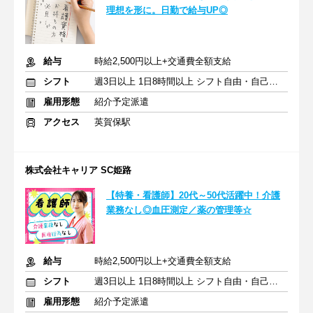
理想を形に。日勤で給与UP◎
給与
時給2,500円以上+交通費全額支給
シフト
週3日以上 1日8時間以上 シフト自由・自己申告
雇用形態
紹介予定派遣
アクセス
英賀保駅
株式会社キャリア SC姫路
【特養・看護師】20代～50代活躍中！介護
業務なし◎血圧測定／薬の管理等☆
給与
時給2,500円以上+交通費全額支給
シフト
週3日以上 1日8時間以上 シフト自由・自己申告
雇用形態
紹介予定派遣