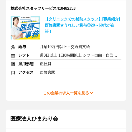
株式会社スタッフサービス/I10482353
【クリニックでの補助スタッフ】[職業紹介]
西飾磨駅★うれしい賞与◎20～60代が在
籍！
給与
月給19万円以上＋交通費支給
シフト
週3日以上 1日8時間以上 シフト自由・自己申告
雇用形態
正社員
アクセス
西飾磨駅
この企業の求人一覧を見る
医療法人ひまわり会