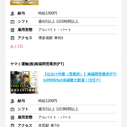
給与
時給1300円
シフト
週4日以上 1日5時間以上
雇用形態
アルバイト・パート
アクセス
博多南駅 車8分
あと2日
ヤマト運輸(株)南福岡営業所(PT)
【仕分け作業（営業所）】南福岡営業所(PT)
(y090069pt)未経験大歓迎！[仕][Ｐ]
給与
時給1200円
シフト
週3日以上 1日3時間以上
雇用形態
アルバイト・パート
アクセス
井尻駅 車7分