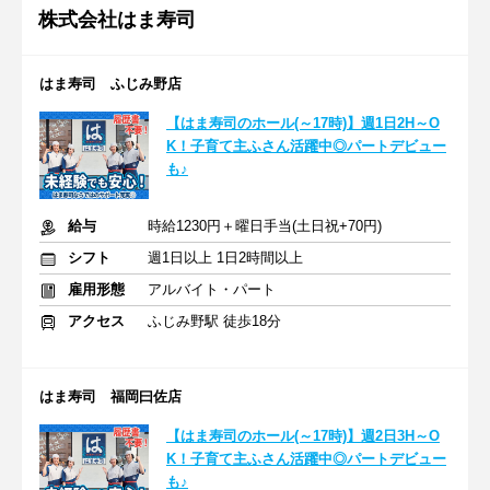
株式会社はま寿司
はま寿司 ふじみ野店
【はま寿司のホール(～17時)】週1日2H～O
K！子育て主ふさん活躍中◎パートデビュー
も♪
給与
時給1230円＋曜日手当(土日祝+70円)
シフト
週1日以上 1日2時間以上
雇用形態
アルバイト・パート
アクセス
ふじみ野駅 徒歩18分
はま寿司 福岡曰佐店
【はま寿司のホール(～17時)】週2日3H～O
K！子育て主ふさん活躍中◎パートデビュー
も♪