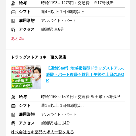
給与
時給1193～1273円＋交通費 ※17時以降…時給80円UP
シフト
週4日以上 1日7時間以上
雇用形態
アルバイト・パート
アクセス
鶴瀬駅 車6分
あと2日
ドラッグストアセキ 藤久保店
【店舗Staff】地域密着型ドラッグストア♪未
経験・パート復帰も歓迎！午後や土日のみO
K
給与
時給1168～1591円＋交通費 ※土曜：50円UP/日曜・祝日：100円UP
シフト
週1日以上 1日4時間以上
雇用形態
アルバイト・パート
アクセス
鶴瀬駅 徒歩14分
株式会社セキ薬品の求人一覧を見る