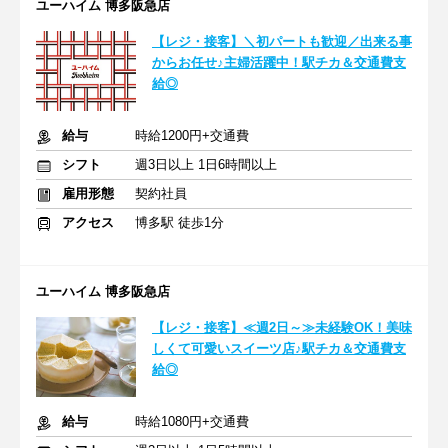
ユーハイム 博多阪急店
【レジ・接客】＼初パートも歓迎／出来る事
からお任せ♪主婦活躍中！駅チカ＆交通費支
給◎
給与
時給1200円+交通費
シフト
週3日以上 1日6時間以上
雇用形態
契約社員
アクセス
博多駅 徒歩1分
ユーハイム 博多阪急店
【レジ・接客】≪週2日～≫未経験OK！美味
しくて可愛いスイーツ店♪駅チカ＆交通費支
給◎
給与
時給1080円+交通費