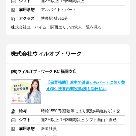
シフト
週2日以上 1日5時間以上
雇用形態
アルバイト・パート
アクセス
博多駅 徒歩1分
株式会社ユーハイム 関西エリアの求人一覧を見る
株式会社ウィルオブ・ワーク
(株)ウィルオブ・ワーク KC 福岡支店
【保育補助】途中で派遣からパートに切り替
えOK♪扶養内/時短勤務も◎日払い
給与
時給1550円(経験等により変動/昇給あり)＋交通費全額支給
シフト
週2日以上 1日3時間以上 シフト自由・自己申告
雇用形態
派遣社員