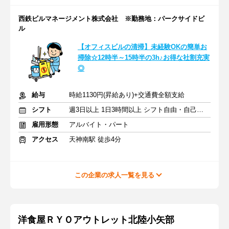
西鉄ビルマネージメント株式会社 ※勤務地：パークサイドビ
ル
【オフィスビルの清掃】未経験OKの簡単お
掃除☆12時半～15時半の3h♪お得な社割充実
◎
給与
時給1130円(昇給あり)+交通費全額支給
シフト
週3日以上 1日3時間以上 シフト自由・自己申告
雇用形態
アルバイト・パート
アクセス
天神南駅 徒歩4分
この企業の求人一覧を見る
洋食屋ＲＹＯアウトレット北陸小矢部