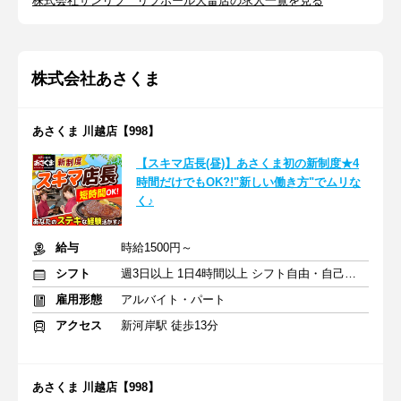
株式会社サンリブ リブホール大畠店の求人一覧を見る
株式会社あさくま
あさくま 川越店【998】
【スキマ店長(昼)】あさくま初の新制度★4
時間だけでもOK?!"新しい働き方"でムリな
く♪
給与
時給1500円～
シフト
週3日以上 1日4時間以上 シフト自由・自己申告
雇用形態
アルバイト・パート
アクセス
新河岸駅 徒歩13分
あさくま 川越店【998】