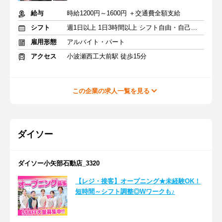
給与
時給1200円～1600円 ＋交通費全額支給
シフト
週1日以上 1日3時間以上 シフト自由・自己申告
雇用形態
アルバイト・パート
アクセス
小波瀬西工大前駅 徒歩15分
この企業の求人一覧を見る
ダイソー
ダイソー小矢部石動店_3320
【レジ・接客】オープニング★未経験OK！
短時間～シフト調整◎Wワークも♪