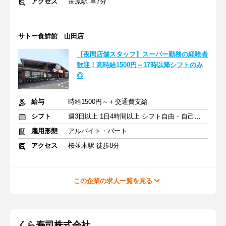
アクセス
笹原駅 車7分
サトー食鮮館 山田店
【夜間店舗スタッフ】スーパー勤務の経験者
歓迎！高時給1500円～17時以降シフトのみ
◎
給与
時給1500円～＋交通費支給
シフト
週3日以上 1日4時間以上 シフト自由・自己申告
雇用形態
アルバイト・パート
アクセス
桜並木駅 徒歩8分
この企業の求人一覧を見る
くら寿司株式会社