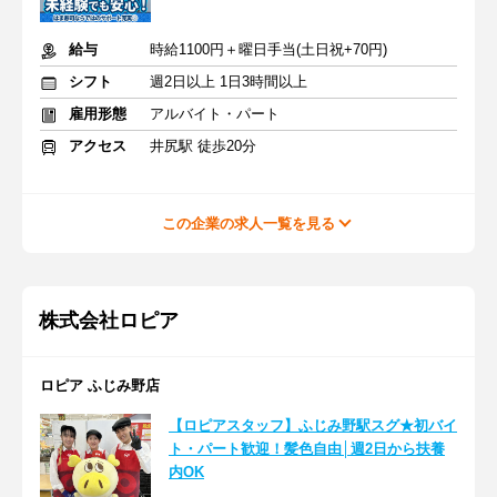
給与
時給1100円＋曜日手当(土日祝+70円)
シフト
週2日以上 1日3時間以上
雇用形態
アルバイト・パート
アクセス
井尻駅 徒歩20分
この企業の求人一覧を見る
株式会社ロピア
ロピア ふじみ野店
【ロピアスタッフ】ふじみ野駅スグ★初バイ
ト・パート歓迎！髪色自由│週2日から扶養
内OK