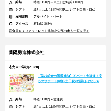
給与
時給1150円～※土日は時給+100円
シフト
週1日以上 1日2時間以上 シフト自由・自己申告
雇用形態
アルバイト・パート
アクセス
石動駅 車8分
洋食屋ＲＹＯアウトレット北陸小矢部の求人一覧を見る
葉隠勇進株式会社
志免東中学校[21080]
【学校給食の調理補助】初パート大歓迎！安
心のサポート体制♪土日祝×残業ほぼなし★
給与
時給1110円＋交通費
シフト
週4日以上 1日5時間以上 シフト自由・自己申告