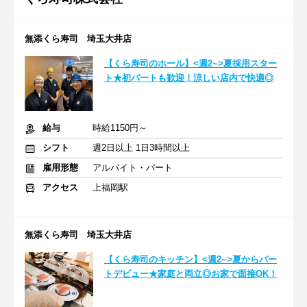
無添くら寿司 埼玉大井店
【くら寿司のホール】<週2~>夏採用スター
ト★初パートも歓迎！涼しい店内で快適◎
給与
時給1150円～
シフト
週2日以上 1日3時間以上
雇用形態
アルバイト・パート
アクセス
上福岡駅
無添くら寿司 埼玉大井店
【くら寿司のキッチン】<週2~>夏からパー
トデビュー★家庭と両立◎お家で面接OK！