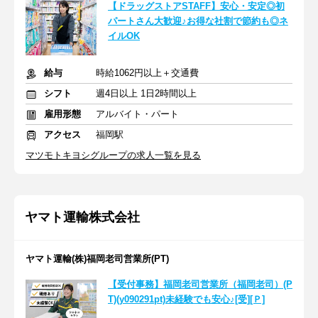
【ドラッグストアSTAFF】安心・安定◎初
パートさん大歓迎♪お得な社割で節約も◎ネ
イルOK
給与
時給1062円以上＋交通費
シフト
週4日以上 1日2時間以上
雇用形態
アルバイト・パート
アクセス
福岡駅
マツモトキヨシグループの求人一覧を見る
ヤマト運輸株式会社
ヤマト運輸(株)福岡老司営業所(PT)
【受付事務】福岡老司営業所（福岡老司）(P
T)(y090291pt)未経験でも安心♪[受][Ｐ]