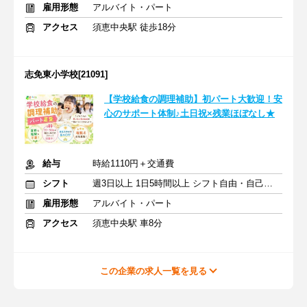
雇用形態
アルバイト・パート
アクセス
須恵中央駅 徒歩18分
志免東小学校[21091]
【学校給食の調理補助】初パート大歓迎！安
心のサポート体制♪土日祝×残業ほぼなし★
給与
時給1110円＋交通費
シフト
週3日以上 1日5時間以上 シフト自由・自己申告
雇用形態
アルバイト・パート
アクセス
須恵中央駅 車8分
この企業の求人一覧を見る