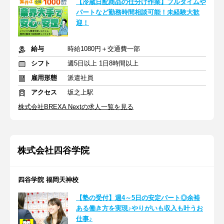
【冷蔵日配商品の仕分け作業】フルタイムや
パートなど勤務時間相談可能！未経験大歓
迎！
給与
時給1080円＋交通費一部
シフト
週5日以上 1日8時間以上
雇用形態
派遣社員
アクセス
坂之上駅
株式会社BREXA Nextの求人一覧を見る
株式会社四谷学院
四谷学院 福岡天神校
【塾の受付】週4～5日の安定パート◎余裕
ある働き方を実現♪やりがいも収入も叶うお
仕事♪