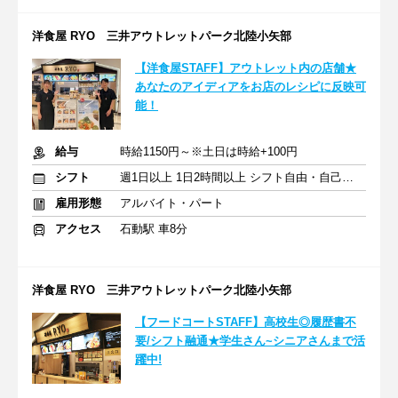
洋食屋 RYO 三井アウトレットパーク北陸小矢部
【洋食屋STAFF】アウトレット内の店舗★
あなたのアイディアをお店のレシピに反映可
能！
給与
時給1150円～※土日は時給+100円
シフト
週1日以上 1日2時間以上 シフト自由・自己申告
雇用形態
アルバイト・パート
アクセス
石動駅 車8分
洋食屋 RYO 三井アウトレットパーク北陸小矢部
【フードコートSTAFF】高校生◎履歴書不
要/シフト融通★学生さん~シニアさんまで活
躍中!