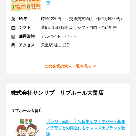
市
給与
時給1220円～＋交通費支給(月上限1万8900円)
シフト
週5日 1日7時間以上 シフト自由・自己申告
雇用形態
アルバイト・パート
アクセス
天道駅 徒歩12分
この企業の求人一覧を見る
株式会社サンリブ リブホール大畠店
リブホール大畠店
【レジ・品出し】＼日中シフトでパート募集
／子育てとの両立にもオススメ★ブランク歓
迎