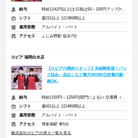
給与
時給1141円以上(土日祝は50～100円アップ)+交通費
シフト
週2日以上 1日3時間以上
雇用形態
アルバイト・パート
アクセス
ふじみ野駅 徒歩7分
ロピア 福岡白水店
【ロピアの精肉スタッフ】未経験歓迎！パッ
ク詰め・品出しなど裏方WORK◎扶養内勤
務OK♪
給与
時給1150円～1250円(部門による)＋交通費（社内規定による）
シフト
週4日以上 1日4時間以上
雇用形態
アルバイト・パート
アクセス
博多南駅 車5分
株式会社ロピアの求人一覧を見る