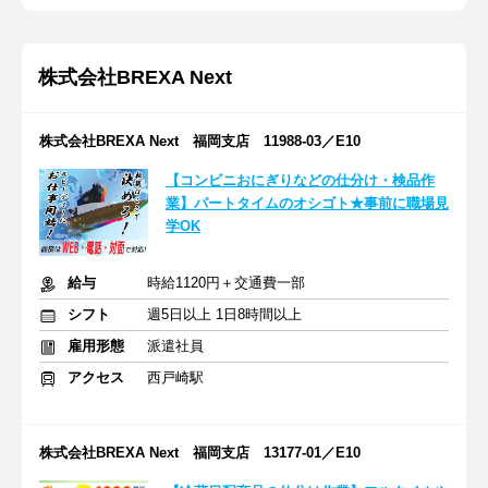
株式会社BREXA Next
株式会社BREXA Next 福岡支店 11988-03／E10
【コンビニおにぎりなどの仕分け・検品作
業】パートタイムのオシゴト★事前に職場見
学OK
給与
時給1120円＋交通費一部
シフト
週5日以上 1日8時間以上
雇用形態
派遣社員
アクセス
西戸崎駅
株式会社BREXA Next 福岡支店 13177-01／E10