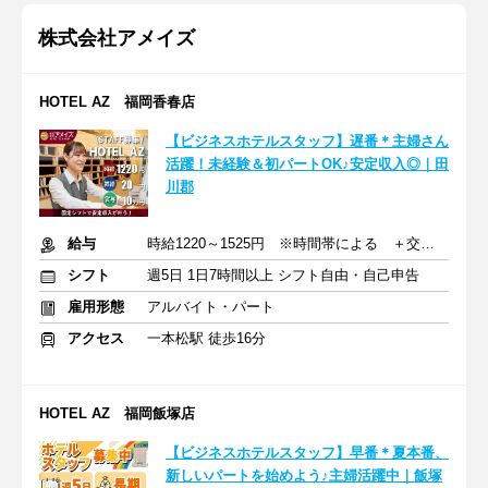
株式会社アメイズ
HOTEL AZ 福岡香春店
【ビジネスホテルスタッフ】遅番＊主婦さん
活躍！未経験＆初パートOK♪安定収入◎｜田
川郡
給与
時給1220～1525円 ※時間帯による ＋交通費(月上限1万8900円)
シフト
週5日 1日7時間以上 シフト自由・自己申告
雇用形態
アルバイト・パート
アクセス
一本松駅 徒歩16分
HOTEL AZ 福岡飯塚店
【ビジネスホテルスタッフ】早番＊夏本番、
新しいパートを始めよう♪主婦活躍中｜飯塚