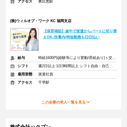
アクセス
東比恵駅
(株)ウィルオブ・ワーク KC 福岡支店
【保育補助】途中で派遣からパートに切り替
えOK♪扶養内/時短勤務も◎日払い
給与
時給1600円(経験等により変動/昇給あり)＋交通費全額支給
シフト
週2日以上 1日3時間以上 シフト自由・自己申告
雇用形態
派遣社員
アクセス
千早駅
この企業の求人一覧を見る