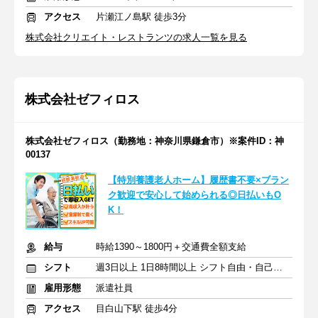
アクセス
片瀬江ノ島駅 徒歩3分
株式会社クリエイト・レストランツの求人一覧を見る
株式会社ゼフィロス
株式会社ゼフィロス（勤務地：神奈川県鎌倉市）※案件ID：神
00137
【特別養護老人ホーム】履歴書不要×ブラン
ク歓迎で安心して始められる◎日払いもO
K！
給与
時給1390～1800円＋交通費全額支給
シフト
週3日以上 1日8時間以上 シフト自由・自己申告
雇用形態
派遣社員
アクセス
目白山下駅 徒歩4分