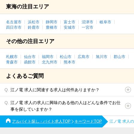
東海の注目エリア
名古屋市
浜松市
静岡市
富士市
沼津市
岐阜市
四日市市
鈴鹿市
豊橋市
安城市
一宮市
その他の注目エリア
札幌市
仙台市
福岡市
松山市
広島市
旭川市
郡山市
青森市
函館市
北九州市
熊本市
よくあるご質問
江ノ電 求人に関連する求人は何件ありますか？
江ノ電 求人の求人に興味のある他の人はどんな条件でお仕
事を探していますか？
アルバイト探し・バイト求人TOP
キーワードTOP
江ノ電 求人