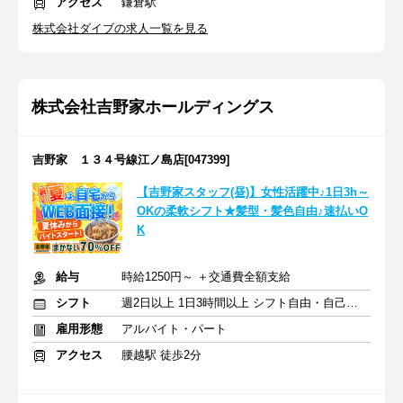
アクセス
鎌倉駅
株式会社ダイブの求人一覧を見る
株式会社吉野家ホールディングス
吉野家 １３４号線江ノ島店[047399]
【吉野家スタッフ(昼)】女性活躍中♪1日3h～
OKの柔軟シフト★髪型・髪色自由♪速払いO
K
給与
時給1250円～ ＋交通費全額支給
シフト
週2日以上 1日3時間以上 シフト自由・自己申告
雇用形態
アルバイト・パート
アクセス
腰越駅 徒歩2分