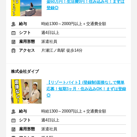
金60万円！生活費0円！住み込み可！まずは
登録◎
給与
時給1300～2000円以上＋交通費全額
シフト
週4日以上
雇用形態
派遣社員
アクセス
片瀬江ノ島駅 徒歩14分
株式会社ダイブ
【リゾートバイト】(登録制)面接なしで簡単
応募！短期3ヶ月・住み込みOK！まずは登録
◎
給与
時給1300～2000円以上＋交通費全額
シフト
週4日以上
雇用形態
派遣社員