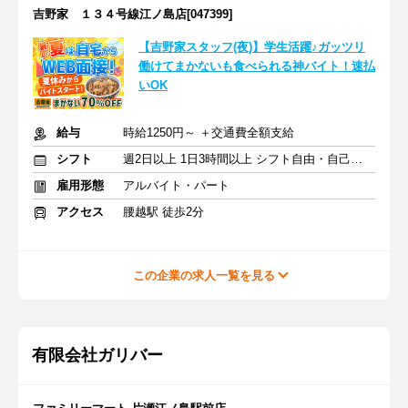
吉野家 １３４号線江ノ島店[047399]
【吉野家スタッフ(夜)】学生活躍♪ガッツリ
働けてまかないも食べられる神バイト！速払
いOK
給与
時給1250円～ ＋交通費全額支給
シフト
週2日以上 1日3時間以上 シフト自由・自己申告
雇用形態
アルバイト・パート
アクセス
腰越駅 徒歩2分
この企業の求人一覧を見る
有限会社ガリバー