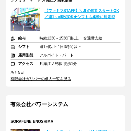
ファミリーマート 片瀬江ノ島駅前店
【ファミマSTAFF】＼夏の短期スタートOK
／週1～×時短OK★シフトも柔軟に対応◎
給与
時給1230～1538円以上 + 交通費支給
シフト
週1日以上 1日3時間以上
雇用形態
アルバイト・パート
アクセス
片瀬江ノ島駅 徒歩1分
あと5日
有限会社ガリバーの求人一覧を見る
有限会社パワーシステム
SORAFUNE ENOSHIMA