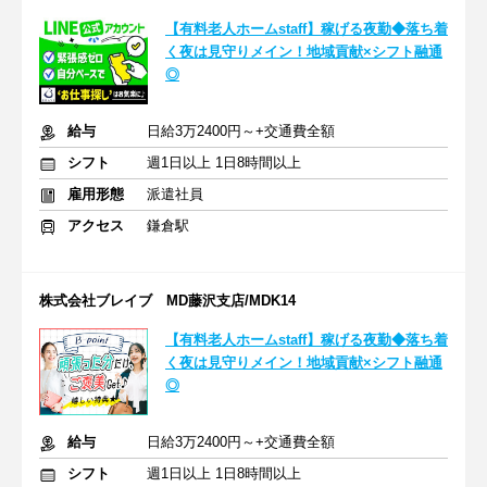
【有料老人ホームstaff】稼げる夜勤◆落ち着
く夜は見守りメイン！地域貢献×シフト融通
◎
給与
日給3万2400円～+交通費全額
シフト
週1日以上 1日8時間以上
雇用形態
派遣社員
アクセス
鎌倉駅
株式会社ブレイブ MD藤沢支店/MDK14
【有料老人ホームstaff】稼げる夜勤◆落ち着
く夜は見守りメイン！地域貢献×シフト融通
◎
給与
日給3万2400円～+交通費全額
シフト
週1日以上 1日8時間以上