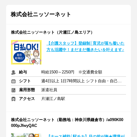
株式会社ニッソーネット
株式会社ニッソーネット（片瀬江ノ島エリア）
【介護スタッフ】登録制│育児が落ち着いた
方も活躍中！まだまだ働きたいを叶えます♪
給与
時給1500～2250円 ※交通費全額
シフト
週4日以上 1日7時間以上 シフト自由・自己申告
雇用形態
派遣社員
アクセス
片瀬江ノ島駅
株式会社ニッソーネット（勤務地：神奈川県鎌倉市）/a090K00
000pJfwyQAC
【ナース補助│駅チカ】目の前が海★環境が