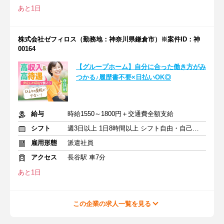
あと1日
株式会社ゼフィロス（勤務地：神奈川県鎌倉市）※案件ID：神
00164
【グループホーム】自分に合った働き方がみ
つかる♪履歴書不要×日払いOK◎
給与
時給1550～1800円＋交通費全額支給
シフト
週3日以上 1日8時間以上 シフト自由・自己申告
雇用形態
派遣社員
アクセス
長谷駅 車7分
あと1日
この企業の求人一覧を見る