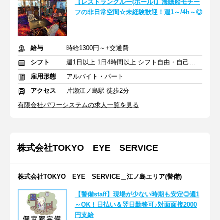
【レストランクルー(ホール)】海賊船モチー
フの非日常空間☆未経験歓迎！週1～/4h～◎
給与
時給1300円～+交通費
シフト
週1日以上 1日4時間以上 シフト自由・自己申告
雇用形態
アルバイト・パート
アクセス
片瀬江ノ島駅 徒歩2分
有限会社パワーシステムの求人一覧を見る
株式会社TOKYO EYE SERVICE
株式会社TOKYO EYE SERVICE＿江ノ島エリア(警備)
【警備staff】現場が少ない時期も安定◎週1
～OK！日払い＆翌日勤務可♪対面面接2000
円支給