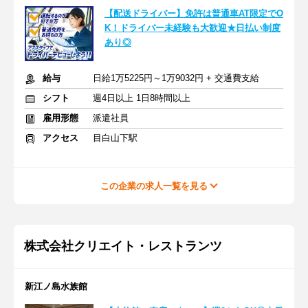
【配送ドライバー】免許は普通車AT限定でO
K！ドライバー未経験も大歓迎★日払い制度
あり◎
給与
日給1万5225円～1万9032円 + 交通費支給
シフト
週4日以上 1日8時間以上
雇用形態
派遣社員
アクセス
目白山下駅
この企業の求人一覧を見る
株式会社クリエイト・レストランツ
新江ノ島水族館