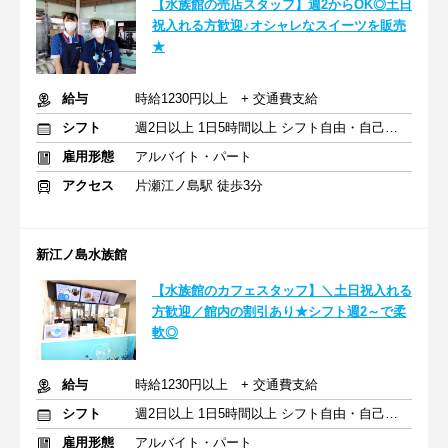
【水族館の売店スタッフ】週2からOK◎土日
祝入れる方歓迎♪オシャレなスイーツを販売
★
給与
時給1230円以上 + 交通費支給
シフト
週2日以上 1日5時間以上 シフト自由・自己申告
雇用形態
アルバイト・パート
アクセス
片瀬江ノ島駅 徒歩3分
新江ノ島水族館
【水族館のカフェスタッフ】＼土日祝入れる
方歓迎／館内の割引あり★シフト週2～で柔
軟◎
給与
時給1230円以上 + 交通費支給
シフト
週2日以上 1日5時間以上 シフト自由・自己申告
雇用形態
アルバイト・パート