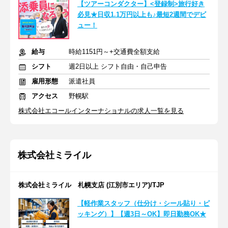
【ツアーコンダクター】<登録制>旅行好き
必見★日収1.1万円以上も♪最短2週間でデビ
ュー！
給与
時給1151円～+交通費全額支給
シフト
週2日以上 シフト自由・自己申告
雇用形態
派遣社員
アクセス
野幌駅
株式会社エコールインターナショナルの求人一覧を見る
株式会社ミライル
株式会社ミライル 札幌支店 (江別市エリア)/TJP
【軽作業スタッフ（仕分け・シール貼り・ピ
ッキング）】【週3日～OK】即日勤務OK★