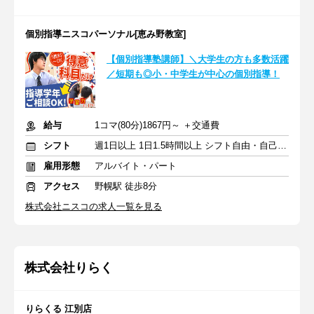
個別指導ニスコパーソナル[恵み野教室]
【個別指導塾講師】＼大学生の方も多数活躍
／短期も◎小・中学生が中心の個別指導！
給与
1コマ(80分)1867円～ ＋交通費
シフト
週1日以上 1日1.5時間以上 シフト自由・自己申告
雇用形態
アルバイト・パート
アクセス
野幌駅 徒歩8分
株式会社ニスコの求人一覧を見る
株式会社りらく
りらくる 江別店