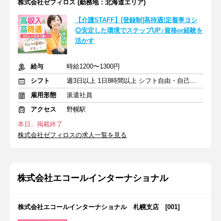
株式会社ゼフィロス (勤務地：北海道エリア)
【介護STAFF】[登録制]高待遇!定着率ヨシ
◎安定した環境でステップUP♪資格or経験を
活かす
給与
時給1200〜1300円
シフト
週3日以上 1日8時間以上 シフト自由・自己申告
雇用形態
派遣社員
アクセス
野幌駅
本日、掲載終了
株式会社ゼフィロスの求人一覧を見る
株式会社エコールインターナショナル
株式会社エコールインターナショナル 札幌支店 [001]