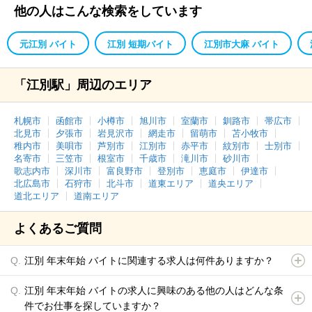
他の人はこんな検索をしています
元江別 バイト
江別 短期バイト
江別市大麻 バイト
「江別駅」周辺のエリア
札幌市
函館市
小樽市
旭川市
室蘭市
釧路市
帯広市
北見市
夕張市
岩見沢市
網走市
留萌市
苫小牧市
稚内市
美唄市
芦別市
江別市
赤平市
紋別市
士別市
名寄市
三笠市
根室市
千歳市
滝川市
砂川市
歌志内市
深川市
富良野市
登別市
恵庭市
伊達市
北広島市
石狩市
北斗市
道東エリア
道央エリア
道北エリア
道南エリア
よくあるご質問
江別 年末年始 バイトに関連する求人は何件ありますか？
江別 年末年始 バイトの求人に興味のある他の人はどんな条
件でお仕事を探していますか？