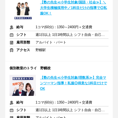
【塾の先生≪小学生対象/国語・社会≫】＼
大学生積極採用中／1科目だけの指導で◎私
服OK！
給与
1コマ(60分)：1350～2400円＋交通費
シフト
週1日以上 1日1時間以上 シフト自由・自己申告
雇用形態
アルバイト・パート
アクセス
野幌駅
個別教室のトライ 野幌校
【塾の先生≪小学生対象/理数系≫】完全マ
ンツーマン指導！私服◎得意な1科目だけで
OK
給与
1コマ(60分)：1350～2400円＋交通費
シフト
週1日以上 1日1時間以上 シフト自由・自己申告
雇用形態
アルバイト・パート