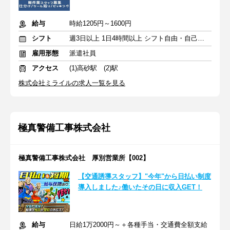
給与
時給1205円～1600円
シフト
週3日以上 1日4時間以上 シフト自由・自己申告
雇用形態
派遣社員
アクセス
(1)高砂駅 (2)駅
株式会社ミライルの求人一覧を見る
極真警備工事株式会社
極真警備工事株式会社 厚別営業所【002】
【交通誘導スタッフ】"今年"から日払い制度
導入しました♪働いたその日に収入GET！
給与
日給1万2000円～＋各種手当・交通費全額支給