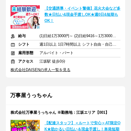
【交通誘導・イベント警備】花火大会など多
数★日払い&現金手渡しOK★週0日&短期も
OK！
給与
(1)日給1万3000円～ (2)日給9416～1万3000円 +交通費全額
シフト
週1日以上 1日7時間以上 シフト自由・自己申告
雇用形態
アルバイト・パート
アクセス
江坂駅 徒歩0分
株式会社DAISENの求人一覧を見る
万事屋うっちゃん
株式会社万事屋うっちゃん ※勤務地：江坂エリア【001】
【配達スタッフ】＜ルートで安心＞AT限定O
K★助かるい日払い＆現金手渡し！単発短期