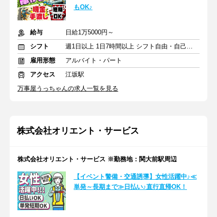
もOK♪
給与
日給1万5000円～
シフト
週1日以上 1日7時間以上 シフト自由・自己申告
雇用形態
アルバイト・パート
アクセス
江坂駅
万事屋うっちゃんの求人一覧を見る
株式会社オリエント・サービス
株式会社オリエント・サービス ※勤務地：関大前駅周辺
【イベント警備・交通誘導】女性活躍中♪≪
単発～長期まで≫日払い♪直行直帰OK！