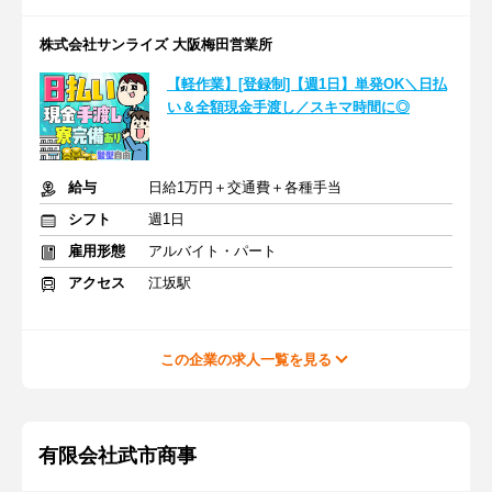
株式会社サンライズ 大阪梅田営業所
【軽作業】[登録制]【週1日】単発OK＼日払
い＆全額現金手渡し／スキマ時間に◎
給与
日給1万円＋交通費＋各種手当
シフト
週1日
雇用形態
アルバイト・パート
アクセス
江坂駅
この企業の求人一覧を見る
有限会社武市商事