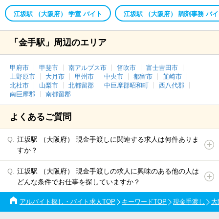
江坂駅 （大阪府） 学童 バイト
江坂駅 （大阪府） 調剤事務 バ
「金手駅」周辺のエリア
甲府市
甲斐市
南アルプス市
笛吹市
富士吉田市
上野原市
大月市
甲州市
中央市
都留市
韮崎市
北杜市
山梨市
北都留郡
中巨摩郡昭和町
西八代郡
南巨摩郡
南都留郡
よくあるご質問
江坂駅 （大阪府） 現金手渡しに関連する求人は何件ありま
すか？
江坂駅 （大阪府） 現金手渡しの求人に興味のある他の人は
どんな条件でお仕事を探していますか？
アルバイト探し・バイト求人TOP
キーワードTOP
現金手渡し
大