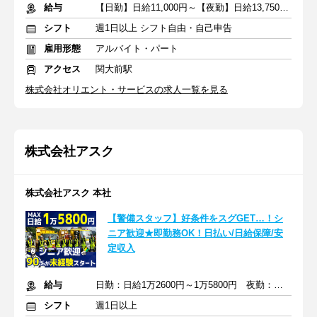
給与
【日勤】日給11,000円～【夜勤】日給13,750円～
シフト
週1日以上 シフト自由・自己申告
雇用形態
アルバイト・パート
アクセス
関大前駅
株式会社オリエント・サービスの求人一覧を見る
株式会社アスク
株式会社アスク 本社
【警備スタッフ】好条件をスグGET…！シ
ニア歓迎★即勤務OK！日払い/日給保障/安
定収入
給与
日勤：日給1万2600円～1万5800円 夜勤：日給1万4475～1万7175円
シフト
週1日以上