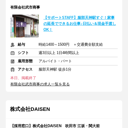
有限会社武市商事
【サポートSTAFF】服部天神駅すぐ！家事
の延長でできるお仕事♪日払い＆現金手渡し
OK！
給与
時給1400～1500円 ＋交通費全額支給
シフト
週3日以上 1日4時間以上
雇用形態
アルバイト・パート
アクセス
服部天神駅 徒歩1分
本日、掲載終了
有限会社武市商事の求人一覧を見る
株式会社DAISEN
【採用窓口】株式会社DAISEN 吹田市 江坂・関大前