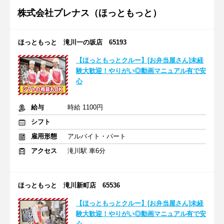
株式会社プレナス（ほっともっと）
ほっともっと 滝川一の坂店 65193
【ほっともっとクルー】[お弁当屋さん]未経
験大歓迎！やりがい◎動画マニュアル有で安
心
給与
時給 1100円
シフト
雇用形態
アルバイト・パート
アクセス
滝川駅 車6分
ほっともっと 滝川新町店 65536
【ほっともっとクルー】[お弁当屋さん]未経
験大歓迎！やりがい◎動画マニュアル有で安