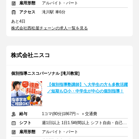
雇用形態
アルバイト・パート
アクセス
滝川駅 車6分
あと4日
株式会社西松屋チェーンの求人一覧を見る
株式会社ニスコ
個別指導ニスコパーソナル [滝川教室]
【個別指導塾講師】＼大学生の方も多数活躍
／短期も◎小・中学生が中心の個別指導！
給与
1コマ(80分)1867円～ ＋交通費
シフト
週1日以上 1日1.5時間以上 シフト自由・自己申告
雇用形態
アルバイト・パート