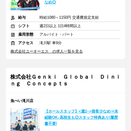
なめ◎
給与
時給1080～1150円 交通費規定支給
シフト
週2日以上 1日4時間以上
雇用形態
アルバイト・パート
アクセス
滝川駅 車9分
株式会社ユーオーエス の求人一覧を見る
株式会社Ｇｅｎｋｉ Ｇｌｏｂａｌ Ｄｉｎｉ
ｎｇ Ｃｏｎｃｅｐｔｓ
魚べい滝川店
【ホールスタッフ】<週2~>接客少なめ⇒未
経験OK♪高校生も◎スタッフ特典あり!履歴
書不要!