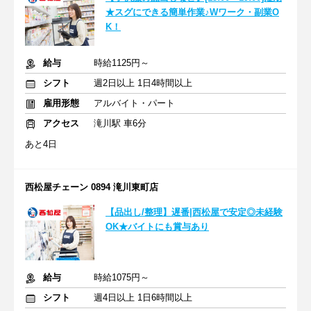
★スグにできる簡単作業♪Wワーク・副業O
K！
給与
時給1125円～
シフト
週2日以上 1日4時間以上
雇用形態
アルバイト・パート
アクセス
滝川駅 車6分
あと4日
西松屋チェーン 0894 滝川東町店
【品出し/整理】遅番|西松屋で安定◎未経験
OK★バイトにも賞与あり
給与
時給1075円～
シフト
週4日以上 1日6時間以上