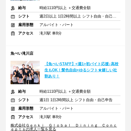
給与
時給1110円以上 ＋交通費全額
シフト
週2日以上 1日2時間以上 シフト自由・自己申告
雇用形態
アルバイト・パート
アクセス
滝川駅 車8分
魚べい滝川店
【魚べいSTAFF】<週1>初バイト応援♪高校
生もOK！髪色自由×ゆるシフト★嬉しい社
割あり！
給与
時給1110円以上 ＋交通費全額
シフト
週1日 1日2時間以上 シフト自由・自己申告
雇用形態
アルバイト・パート
アクセス
滝川駅 車8分
株式会社Ｇｅｎｋｉ Ｇｌｏｂａｌ Ｄｉｎｉｎｇ Ｃｏｎｃ
ｅｐｔｓの求人一覧を見る