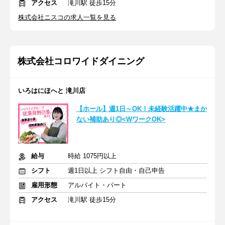
アクセス
滝川駅 徒歩15分
株式会社ニスコの求人一覧を見る
株式会社コロワイドダイニング
いろはにほへと 滝川店
【ホール】週1日～OK！未経験活躍中★まか
ない補助あり◎<WワークOK>
給与
時給 1075円以上
シフト
週1日以上 シフト自由・自己申告
雇用形態
アルバイト・パート
アクセス
滝川駅 徒歩15分