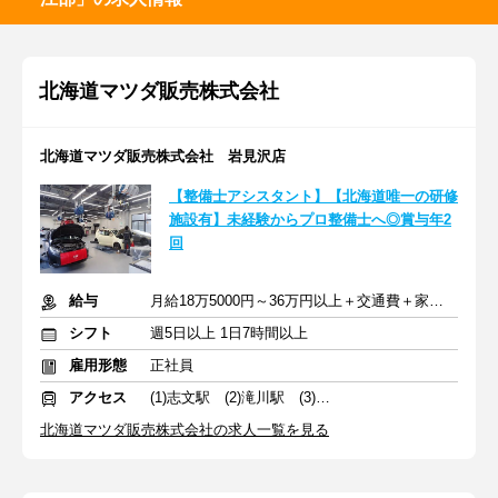
北海道マツダ販売株式会社
北海道マツダ販売株式会社 岩見沢店
【整備士アシスタント】【北海道唯一の研修
施設有】未経験からプロ整備士へ◎賞与年2
回
給与
月給18万5000円～36万円以上＋交通費＋家族手当＋住宅手当＋賞与
シフト
週5日以上 1日7時間以上
雇用形態
正社員
アクセス
(1)志文駅 (2)滝川駅 (3)福住駅
北海道マツダ販売株式会社の求人一覧を見る