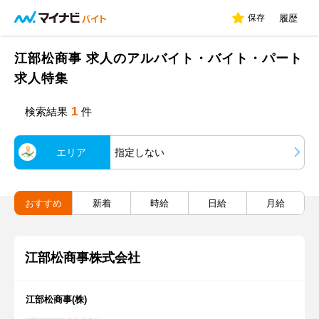
保存
履歴
江部松商事 求人のアルバイト・バイト・パート
求人特集
1
検索結果
件
エリア
指定しない
おすすめ
新着
時給
日給
月給
江部松商事株式会社
江部松商事(株)