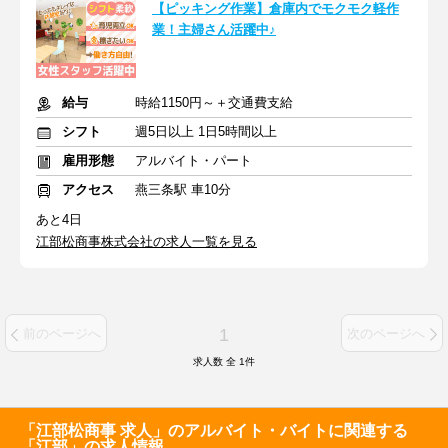
【ピッキング作業】倉庫内でモクモク軽作
業！主婦さん活躍中♪
給与
時給1150円～＋交通費支給
シフト
週5日以上 1日5時間以上
雇用形態
アルバイト・パート
アクセス
燕三条駅 車10分
あと4日
江部松商事株式会社の求人一覧を見る
1
前のページへ
次のページへ
求人数 全
1
件
「江部松商事 求人」のアルバイト・バイトに関連する
「江部」の求人情報