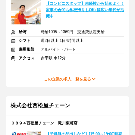
【コンビニスタッフ】未経験から始めよう！
家事の合間も学校帰りもOK♪幅広い年代が活
躍中
給与
時給1095～1369円＋交通費規定支給
シフト
週2日以上 1日4時間以上
雇用形態
アルバイト・パート
アクセス
赤平駅 車12分
この企業の求人一覧を見る
株式会社西松屋チェーン
０８９４西松屋チェーン 滝川東町店
【子供服の品出しなど】[15:00～19:00]短期