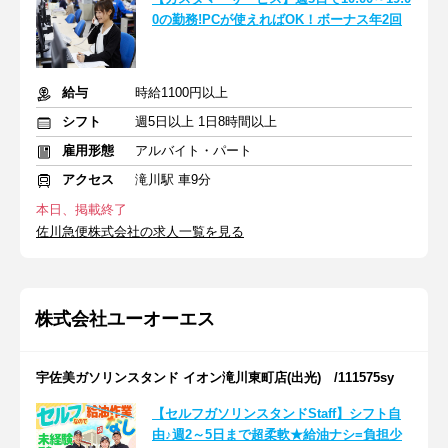
0の勤務!PCが使えればOK！ボーナス年2回
給与
時給1100円以上
シフト
週5日以上 1日8時間以上
雇用形態
アルバイト・パート
アクセス
滝川駅 車9分
本日、掲載終了
佐川急便株式会社の求人一覧を見る
株式会社ユーオーエス
宇佐美ガソリンスタンド イオン滝川東町店(出光) /111575sy
【セルフガソリンスタンドStaff】シフト自
由♪週2～5日まで超柔軟★給油ナシ=負担少