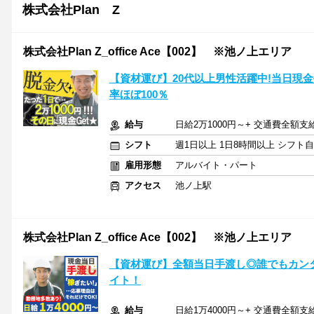
株式会社Plan Z
株式会社Plan Z_office Ace【002】 ※池ノ上エリア
【資材運び】20代以上男性活躍中!当日現
率ほぼ100％
給与
日給2万1000円～+ 交通費全額支
シフト
週1日以上 1日8時間以上 シフト
雇用形態
アルバイト・パート
アクセス
池ノ上駅
株式会社Plan Z_office Ace【002】 ※池ノ上エリア
【資材運び】全額当日手渡し◎誰でもカン
イト！
給与
日給1万4000円～+ 交通費全額支