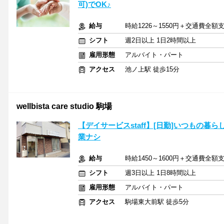
可)でOK♪
給与
時給1226～1550円＋交通費全額
シフト
週2日以上 1日2時間以上
雇用形態
アルバイト・パート
アクセス
池ノ上駅 徒歩15分
wellbista care studio 駒場
【デイサービスstaff】[日勤]いつもの
業ナシ
給与
時給1450～1600円＋交通費全額
シフト
週3日以上 1日8時間以上
雇用形態
アルバイト・パート
アクセス
駒場東大前駅 徒歩5分