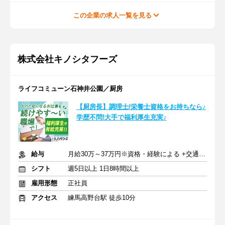
この企業の求人一覧を見る
株式会社キノシタフーズ
ライフコミューン石神井公園／厨房
【厨房長】調理士/栄養士資格をお持ちなら♪
学歴不問!大手で福利厚生充実♪
給与
月給30万～37万円※資格・経験による +交通費支給
シフト
週5日以上 1日8時間以上
雇用形態
正社員
アクセス
練馬高野台駅 徒歩10分