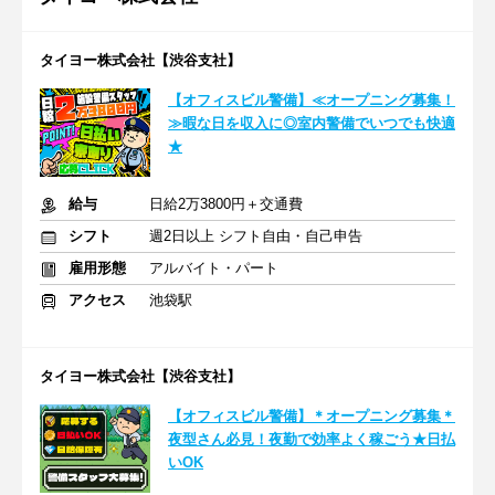
タイヨー株式会社【渋谷支社】
【オフィスビル警備】≪オープニング募集！
≫暇な日を収入に◎室内警備でいつでも快適
★
給与
日給2万3800円＋交通費
シフト
週2日以上 シフト自由・自己申告
雇用形態
アルバイト・パート
アクセス
池袋駅
タイヨー株式会社【渋谷支社】
【オフィスビル警備】＊オープニング募集＊
夜型さん必見！夜勤で効率よく稼ごう★日払
いOK