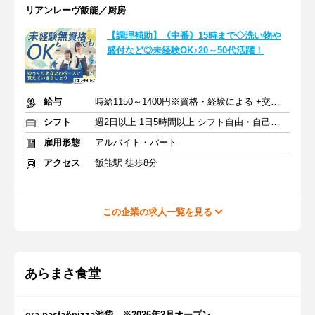
リアンレーヴ飯能／厨房
【調理補助】《中番》15時まで◇洗い物や
盛付など◎未経験OK♪20～50代活躍！
給与
時給1150～1400円※資格・経験による +交通費支給
シフト
週2日以上 1日5時間以上 シフト自由・自己申告
雇用形態
アルバイト・パート
アクセス
飯能駅 徒歩8分
この企業の求人一覧を見る
あらまさ食堂
gra pasta&pizza池袋 ※2026年2月オープン