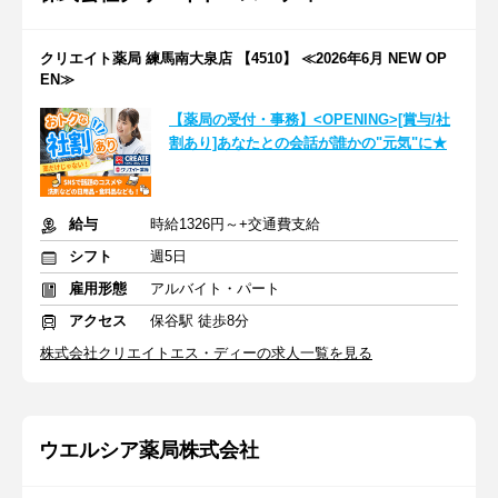
クリエイト薬局 練馬南大泉店 【4510】 ≪2026年6月 NEW OP
EN≫
【薬局の受付・事務】<OPENING>[賞与/社
割あり]あなたとの会話が誰かの"元気"に★
給与
時給1326円～+交通費支給
シフト
週5日
雇用形態
アルバイト・パート
アクセス
保谷駅 徒歩8分
株式会社クリエイトエス・ディーの求人一覧を見る
ウエルシア薬局株式会社