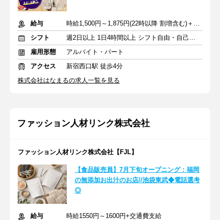
給与
時給1,500円～1,875円(22時以降 割増含む)＋交通費一部支給
シフト
週2日以上 1日4時間以上 シフト自由・自己申告
雇用形態
アルバイト・パート
アクセス
新宿西口駅 徒歩4分
株式会社はなまるの求人一覧を見る
ファッション人材リンク株式会社
ファッション人材リンク株式会社【FJL】
【食品販売員】7月下旬オープニング：福岡
の無添加お出汁のお店//池袋東武◆電話選考
◎
給与
時給1550円～1600円+交通費支給