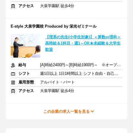
アクセス
大泉学園駅 徒歩4分
E-style 大泉学園校 Produced by 栄光ゼミナール
【理系の先生(小学生対象)】＜算数or理科＞
高時給＆1科目・週1～OK★未経験＆大学生
歓迎
給与
[A]時給2400円～[B]時給1900円～ ※オープニング手当含む
シフト
週1日以上 1日1時間以上 シフト自由・自己申告
雇用形態
アルバイト・パート
アクセス
大泉学園駅 徒歩4分
この企業の求人一覧を見る