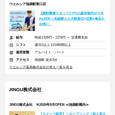
ウエルシア池袋駅東口店
【調剤事務スタッフ】PCの基本操作ができ
ればOK！未経験さん大歓迎◎<社割>食品も
お得に♪
給与
時給1326円～1376円 ＋ 交通費支給
シフト
週3日以上 1日4時間以上
雇用形態
アルバイト・パート
アクセス
池袋駅 徒歩3分
ウエルシア薬局株式会社の求人一覧を見る
JINGU株式会社
JINGU株式会社 ※2026年9月OPEN ≪池袋駅構内≫
【スイーツ販売】＼オープニング／超人気キ