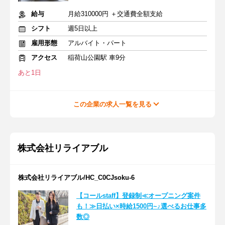
給与
月給310000円 ＋交通費全額支給
シフト
週5日以上
雇用形態
アルバイト・パート
アクセス
稲荷山公園駅 車9分
あと1日
この企業の求人一覧を見る
株式会社リライアブル
株式会社リライアブル/HC_C0CJsoku-6
【コールstaff】登録制≪オープニング案件
も！≫日払い×時給1500円~♪選べるお仕事多
数◎