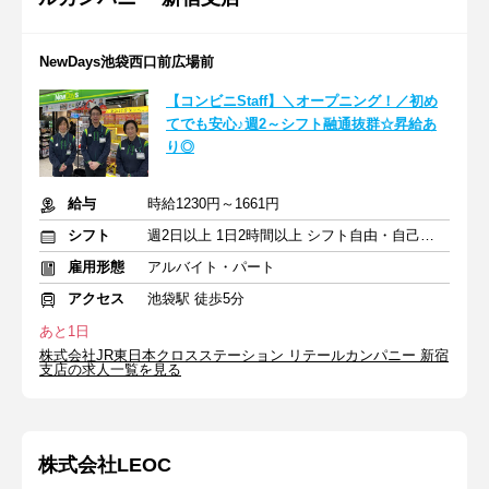
NewDays池袋西口前広場前
【コンビニStaff】＼オープニング！／初め
てでも安心♪週2～シフト融通抜群☆昇給あ
り◎
給与
時給1230円～1661円
シフト
週2日以上 1日2時間以上 シフト自由・自己申告
雇用形態
アルバイト・パート
アクセス
池袋駅 徒歩5分
あと1日
株式会社JR東日本クロスステーション リテールカンパニー 新宿
支店の求人一覧を見る
株式会社LEOC