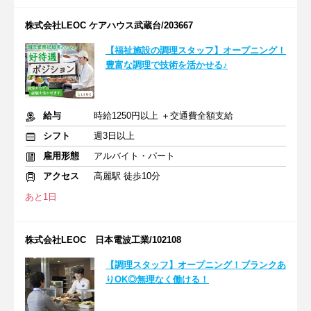
株式会社LEOC ケアハウス武蔵台/203667
【福祉施設の調理スタッフ】オープニング！
豊富な調理で技術を活かせる♪
給与
時給1250円以上 ＋交通費全額支給
シフト
週3日以上
雇用形態
アルバイト・パート
アクセス
高麗駅 徒歩10分
あと1日
株式会社LEOC 日本電波工業/102108
【調理スタッフ】オープニング！ブランクあ
りOK◎無理なく働ける！