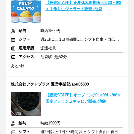
【販売STAFF】★夏休み短期★＜8/20～9/2
＞手作り生ジェラート販売♪池袋
給与
時給1500円
シフト
週2日以上 1日7時間以上 シフト自由・自己申告
雇用形態
派遣社員
アクセス
池袋駅 徒歩2分
あと5日
株式会社アクトプラス 運営事業部/apu05399
【販売STAFF】オープニング♪＜9/4～9/6＞
国産フレッシュキャビア販売♪池袋
給与
時給1500円
シフト
週2日以上 1日7.5時間以上 シフト自由・自己申告