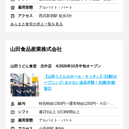
雇用形態
アルバイト・パート
アクセス
西武新宿駅 徒歩3分
あらまさ食堂の求人一覧を見る
山田食品産業株式会社
山田うどん食堂 北中店 ※2026年10月中旬オープン
【山田うどんのホール・キッチン】[日勤]オ
ープニング♪まかない全品半額！主婦(夫)歓
迎◎
給与
特別時給1350円~/通常時給1250円~ ※日・祝50円UP(9:00~17:00)
シフト
週2日以上 1日3時間以上
雇用形態
アルバイト・パート
アクセス
小手指駅 車8分