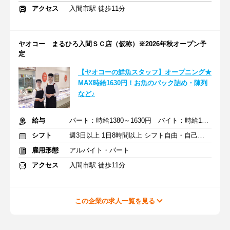
アクセス
入間市駅 徒歩11分
ヤオコー まるひろ入間ＳＣ店（仮称）※2026年秋オープン予
定
【ヤオコーの鮮魚スタッフ】オープニング★
MAX時給1630円！お魚のパック詰め・陳列
など♪
給与
パート：時給1380～1630円 バイト：時給1141円～
シフト
週3日以上 1日8時間以上 シフト自由・自己申告
雇用形態
アルバイト・パート
アクセス
入間市駅 徒歩11分
この企業の求人一覧を見る