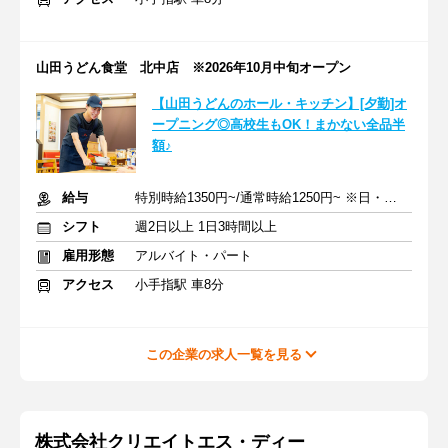
山田うどん食堂 北中店 ※2026年10月中旬オープン
【山田うどんのホール・キッチン】[夕勤]オ
ープニング◎高校生もOK！まかない全品半
額♪
給与
特別時給1350円~/通常時給1250円~ ※日・祝50円UP(17:00~22:00)
シフト
週2日以上 1日3時間以上
雇用形態
アルバイト・パート
アクセス
小手指駅 車8分
この企業の求人一覧を見る
株式会社クリエイトエス・ディー