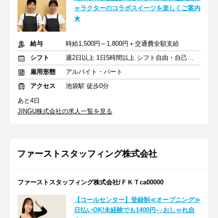
ャラクターのコラボスイーツを楽しくご案内
★
給与
時給1,500円～1,800円＋交通費全額支給
シフト
週2日以上 1日5時間以上 シフト自由・自己申告
雇用形態
アルバイト・パート
アクセス
池袋駅 徒歩0分
あと4日
JINGU株式会社の求人一覧を見る
ファーストスタッフィング株式会社
ファーストスタッフィング株式会社/ＦＫＴca00000
【コールセンター】登録制≪オープニング≫
日払いOK!未経験でも1400円~♪おしゃれ自