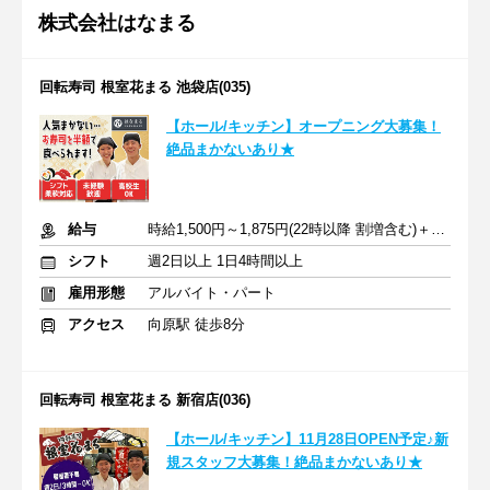
株式会社はなまる
回転寿司 根室花まる 池袋店(035)
【ホール/キッチン】オープニング大募集！
絶品まかないあり★
給与
時給1,500円～1,875円(22時以降 割増含む)＋交通費一部支給
シフト
週2日以上 1日4時間以上
雇用形態
アルバイト・パート
アクセス
向原駅 徒歩8分
回転寿司 根室花まる 新宿店(036)
【ホール/キッチン】11月28日OPEN予定♪新
規スタッフ大募集！絶品まかないあり★