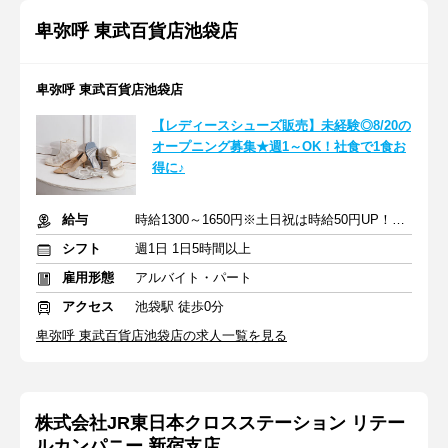
卑弥呼 東武百貨店池袋店
卑弥呼 東武百貨店池袋店
【レディースシューズ販売】未経験◎8/20の
オープニング募集★週1～OK！社食で1食お
得に♪
給与
時給1300～1650円※土日祝は時給50円UP！＋交通費全額支給
シフト
週1日 1日5時間以上
雇用形態
アルバイト・パート
アクセス
池袋駅 徒歩0分
卑弥呼 東武百貨店池袋店の求人一覧を見る
株式会社JR東日本クロスステーション リテー
ルカンパニー 新宿支店