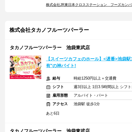
株式会社JR東日本クロスステーション フーズカン
株式会社タカノフルーツパーラー
タカノフルーツパーラー 池袋東武店
【スイーツカフェのホール】<遅番>池袋駅
有"の神バイト!
給与
時給1250円以上＋交通費
シフト
週3日以上 1日3.5時間以上 シ
雇用形態
アルバイト・パート
アクセス
池袋駅 徒歩1分
あと6日
タカノフルーツパーラー 池袋東武店