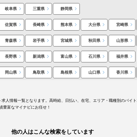
岐阜県
三重県
静岡県
佐賀県
長崎県
熊本県
大分県
宮崎県
青森県
岩手県
宮城県
秋田県
山形県
長野県
新潟県
富山県
石川県
福井県
岡山県
鳥取県
島根県
山口県
香川県
イト求人情報一覧となります。高時給、日払い、在宅、エリア・職種別のバイ
績豊富なマイナビにお任せ！
他の人はこんな検索をしています