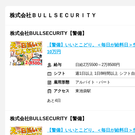
株式会社ＢＵＬＬＳＥＣＵＲＩＴＹ
株式会社BULLSECURITY【警備】
【警備】いいとこどり。＜毎日が給料日＞空
10万円
給与
日給2万5500～2万8500円
シフト
週1日以上 1日8時間以上 シフト
雇用形態
アルバイト・パート
アクセス
東池袋駅
あと4日
株式会社BULLSECURITY【警備】
【警備】いいとこどり。＜毎日が給料日＞空