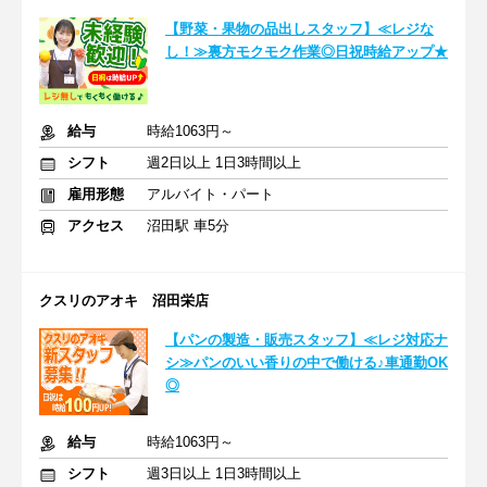
【野菜・果物の品出しスタッフ】≪レジな
し！≫裏方モクモク作業◎日祝時給アップ★
給与
時給1063円～
シフト
週2日以上 1日3時間以上
雇用形態
アルバイト・パート
アクセス
沼田駅 車5分
クスリのアオキ 沼田栄店
【パンの製造・販売スタッフ】≪レジ対応ナ
シ≫パンのいい香りの中で働ける♪車通勤OK
◎
給与
時給1063円～
シフト
週3日以上 1日3時間以上