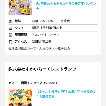
内♪平日のみ＆夕方上がり◎安定度バツグン
★
給与
時給1255～1355円＋交通費
シフト
週5日 1日6.5時間以上
雇用形態
アルバイト・パート
アクセス
沼田駅 車13分
生活協同組合コープぐんまの求人一覧を見る
株式会社すかいらーくレストランツ
ガスト 沼田インター店＜018644＞
【ホール】短期もOK！王道バイトを始めよ
う！髪色自由