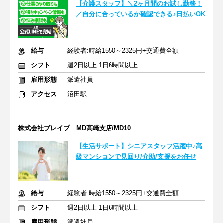
【介護スタッフ】＼2ヶ月間のお試し勤務！
／自分に合っているか確認できる♪日払いOK
給与
経験者:時給1550～2325円+交通費全額
シフト
週2日以上 1日6時間以上
雇用形態
派遣社員
アクセス
沼田駅
株式会社ブレイブ MD高崎支店/MD10
【生活サポート】シニアスタッフ活躍中♪高
級マンションで見回り/介助/支援をお任せ
給与
経験者:時給1550～2325円+交通費全額
シフト
週2日以上 1日6時間以上
雇用形態
派遣社員