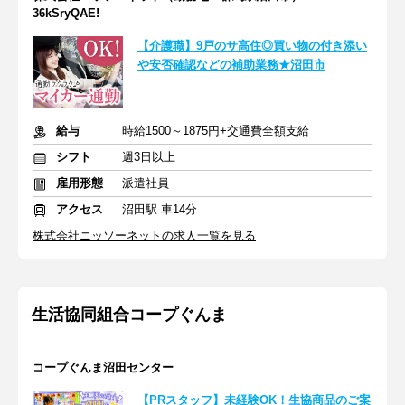
36kSryQAE!
【介護職】9戸のサ高住◎買い物の付き添い
や安否確認などの補助業務★沼田市
給与
時給1500～1875円+交通費全額支給
シフト
週3日以上
雇用形態
派遣社員
アクセス
沼田駅 車14分
株式会社ニッソーネットの求人一覧を見る
生活協同組合コープぐんま
コープぐんま沼田センター
【PRスタッフ】未経験OK！生協商品のご案