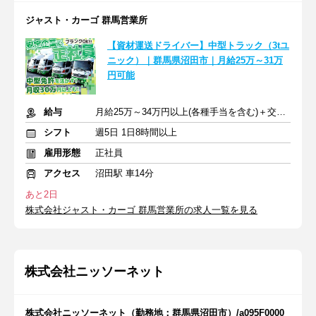
ジャスト・カーゴ 群馬営業所
【資材運送ドライバー】中型トラック（3tユ
ニック）｜群馬県沼田市｜月給25万～31万
円可能
給与
月給25万～34万円以上(各種手当を含む)＋交通費支給
シフト
週5日 1日8時間以上
雇用形態
正社員
アクセス
沼田駅 車14分
あと2日
株式会社ジャスト・カーゴ 群馬営業所の求人一覧を見る
株式会社ニッソーネット
株式会社ニッソーネット（勤務地：群馬県沼田市）/a095F0000