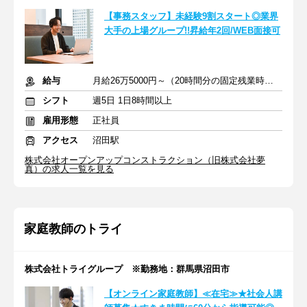
【事務スタッフ】未経験9割スタート◎業界
大手の上場グループ!!昇給年2回/WEB面接可
給与
月給26万5000円～（20時間分の固定残業時間代を含む）
シフト
週5日 1日8時間以上
雇用形態
正社員
アクセス
沼田駅
株式会社オープンアップコンストラクション（旧株式会社夢
真）の求人一覧を見る
家庭教師のトライ
株式会社トライグループ ※勤務地：群馬県沼田市
【オンライン家庭教師】≪在宅≫★社会人講