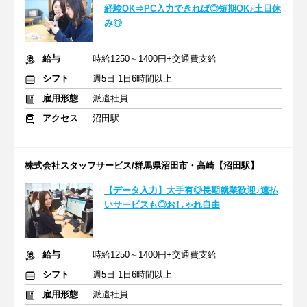
経験OK⇒PC入力できれば◎短期OK♪土日休
み◎
給与
時給1250～1400円+交通費支給
シフト
週5日 1日6時間以上
雇用形態
派遣社員
アクセス
沼田駅
株式会社スタッフサービス/群馬県沼田市・高崎【沼田駅】
【データ入力】大手有◎長期就業歓迎♪速払
いサービスも◎おしゃれ自由
給与
時給1250～1400円+交通費支給
シフト
週5日 1日6時間以上
雇用形態
派遣社員