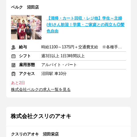
ベルク 沼田店
【清掃・カート回収・レジ他】学生～主婦
(夫)さん歓迎！学業・ご家庭との両立も◎髪
色自由
給与
時給1100～1375円＋交通費支給 ※各種手当含む
シフト
週3日以上 1日3時間以上
雇用形態
アルバイト・パート
アクセス
沼田駅 車10分
あと2日
株式会社ベルクの求人一覧を見る
株式会社クスリのアオキ
クスリのアオキ 沼田栄店