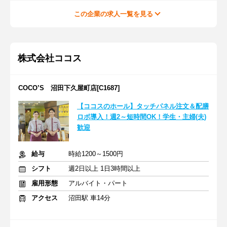
この企業の求人一覧を見る
株式会社ココス
COCO’S 沼田下久屋町店[C1687]
【ココスのホール】タッチパネル注文＆配膳
ロボ導入！週2～短時間OK！学生・主婦(夫)
歓迎
給与
時給1200～1500円
シフト
週2日以上 1日3時間以上
雇用形態
アルバイト・パート
アクセス
沼田駅 車14分