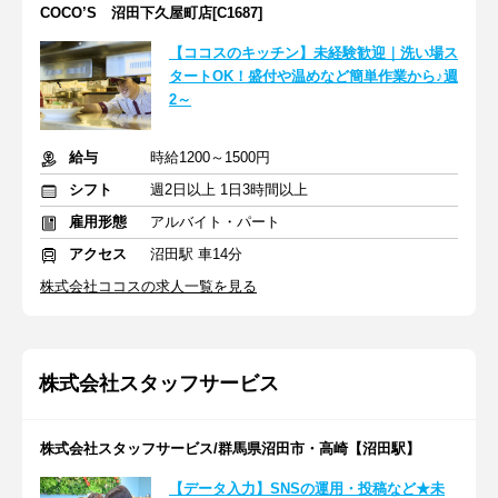
COCO’S 沼田下久屋町店[C1687]
【ココスのキッチン】未経験歓迎｜洗い場ス
タートOK！盛付や温めなど簡単作業から♪週
2～
給与
時給1200～1500円
シフト
週2日以上 1日3時間以上
雇用形態
アルバイト・パート
アクセス
沼田駅 車14分
株式会社ココスの求人一覧を見る
株式会社スタッフサービス
株式会社スタッフサービス/群馬県沼田市・高崎【沼田駅】
【データ入力】SNSの運用・投稿など★未