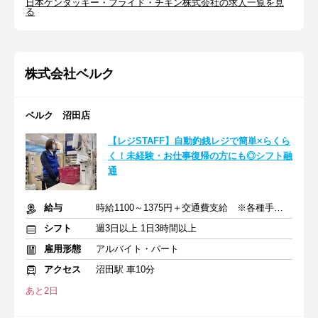
日本ケンタッキー・フライド・チキン株式会社の求人一覧を見
る
株式会社ベルク
ベルク 沼田店
【レジSTAFF】自動釣銭レジで簡単×らくら
く！未経験・お仕事復帰の方にも◎シフト融
通
給与
時給1100～1375円＋交通費支給 ※各種手当含む
シフト
週3日以上 1日3時間以上
雇用形態
アルバイト・パート
アクセス
沼田駅 車10分
あと2日