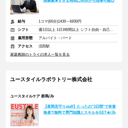
師募集★すきま時間に60分から指導可能◎
給与
1コマ(60分)1430～6930円
シフト
週1日以上 1日1時間以上 シフト自由・自己申告
雇用形態
アルバイト・パート
アクセス
沼田駅
家庭教師のトライの求人一覧を見る
ユースタイルラボラトリー株式会社
ユースタイルケア 群馬/Jb
【夜間見守りstaff】たったの"3日間"で有資
格者?!無料で専門知識とスキルをGET★/Jb