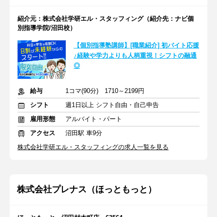
紹介元：株式会社学研エル・スタッフィング（紹介先：ナビ個
別指導学院/沼田校）
【個別指導塾講師】[職業紹介] 初バイト応援
♪経験や学力よりも人柄重視！シフトの融通
◎
給与
1コマ(90分) 1710～2199円
シフト
週1日以上 シフト自由・自己申告
雇用形態
アルバイト・パート
アクセス
沼田駅 車9分
株式会社学研エル・スタッフィングの求人一覧を見る
株式会社プレナス（ほっともっと）