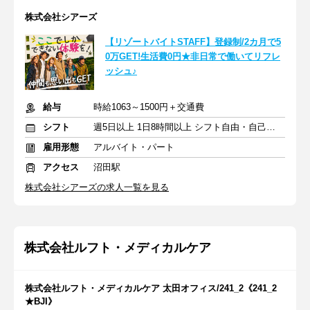
株式会社シアーズ
【リゾートバイトSTAFF】登録制/2カ月で5
0万GET!生活費0円★非日常で働いてリフレ
ッシュ♪
給与
時給1063～1500円＋交通費
シフト
週5日以上 1日8時間以上 シフト自由・自己申告
雇用形態
アルバイト・パート
アクセス
沼田駅
株式会社シアーズの求人一覧を見る
株式会社ルフト・メディカルケア
株式会社ルフト・メディカルケア 太田オフィス/241_2《241_2
★BJI》