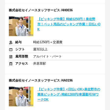
株式会社セイノースタッフサービス /4H0036
【ピッキング作業】時給1250円！泉佐野
市！ペット用品のピッキング作業！日払いO
K
給与
時給1250円＋交通費
シフト
週3日以上
雇用形態
アルバイト・パート
アクセス
井原里駅
株式会社セイノースタッフサービス /4A0196
【ピッキング作業】<日払いOK>泉佐野市の
簡単ピッキング♪時給1300円/車通勤可/Wワ
ークOK