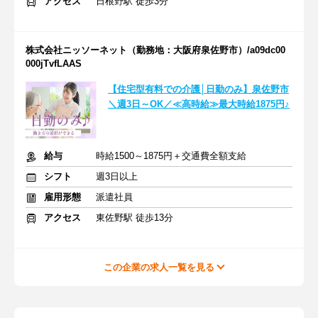
アクセス
日根野駅 徒歩3分
株式会社ニッソーネット（勤務地：大阪府泉佐野市）/a09dc00
000jTvfLAAS
【住宅型有料での介護│日勤のみ】泉佐野市
＼週3日～OK／≪高時給≫最大時給1875円♪
給与
時給1500～1875円＋交通費全額支給
シフト
週3日以上
雇用形態
派遣社員
アクセス
東佐野駅 徒歩13分
この企業の求人一覧を見る