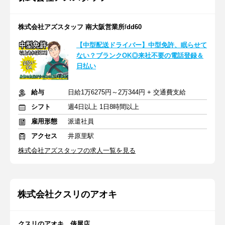
株式会社アズスタッフ 南大阪営業所/dd60
【中型配送ドライバー】中型免許、眠らせて
ない？ブランクOK◎来社不要の電話登録＆
日払い
給与
日給1万6275円～2万344円 + 交通費支給
シフト
週4日以上 1日8時間以上
雇用形態
派遣社員
アクセス
井原里駅
株式会社アズスタッフの求人一覧を見る
株式会社クスリのアオキ
クスリのアオキ 俵屋店