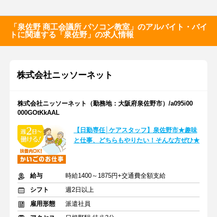
「泉佐野 商工会議所 パソコン教室」のアルバイト・バイ
トに関連する「泉佐野」の求人情報
株式会社ニッソーネット
株式会社ニッソーネット（勤務地：大阪府泉佐野市）/a095i00
000GOtKkAAL
【日勤専任│ケアスタッフ】泉佐野市★趣味
と仕事、どちらもやりたい！そんな方ぜひ★
給与
時給1400～1875円+交通費全額支給
シフト
週2日以上
雇用形態
派遣社員