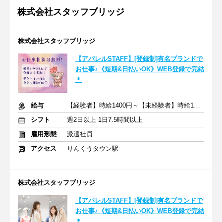
株式会社スタッフブリッジ
株式会社スタッフブリッジ
【アパレルSTAFF】[登録制]有名ブランドで
お仕事♪《短期&日払いOK》WEB登録で完結
＊
給与
【経験者】時給1400円～【未経験者】時給1300円～＋交通費全額
シフト
週2日以上 1日7.5時間以上
雇用形態
派遣社員
アクセス
りんくうタウン駅
株式会社スタッフブリッジ
【アパレルSTAFF】[登録制]有名ブランドで
お仕事♪《短期&日払いOK》WEB登録で完結
＊