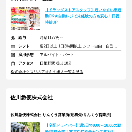
【ドラッグストアスタッフ】通いやすい車通
勤OK★自動レジで未経験の方も安心！日祝
時給UP
給与
時給1177円～
シフト
週2日以上 1日3時間以上 シフト自由・自己申告
雇用形態
アルバイト・パート
アクセス
日根野駅 徒歩18分
株式会社クスリのアオキの求人一覧を見る
佐川急便株式会社
佐川急便株式会社 りんくう営業所(勤務先:りんくう営業所)
【宅配ドライバー】週5日で9:00～18:00の勤
務!学歴不問！賞与や昇給チャンス年2回