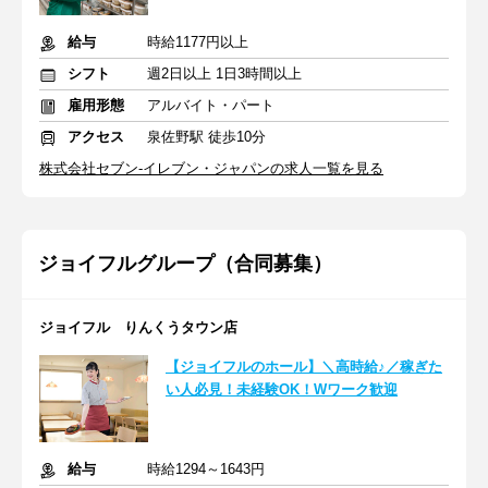
給与
時給1177円以上
シフト
週2日以上 1日3時間以上
雇用形態
アルバイト・パート
アクセス
泉佐野駅 徒歩10分
株式会社セブン-イレブン・ジャパンの求人一覧を見る
ジョイフルグループ（合同募集）
ジョイフル りんくうタウン店
【ジョイフルのホール】＼高時給♪／稼ぎた
い人必見！未経験OK！Wワーク歓迎
給与
時給1294～1643円