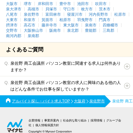
大阪市
堺市
岸和田市
豊中市
池田市
吹田市
泉大津市
高槻市
貝塚市
守口市
枚方市
茨木市
八尾市
泉佐野市
富田林市
寝屋川市
河内長野市
松原市
大東市
和泉市
箕面市
柏原市
羽曳野市
門真市
摂津市
高石市
藤井寺市
東大阪市
泉南市
四條畷市
交野市
大阪狭山市
阪南市
泉北郡
豊能郡
三島郡
南河内郡
泉南郡
よくあるご質問
泉佐野 商工会議所 パソコン教室に関連する求人は何件あり
ますか？
泉佐野 商工会議所 パソコン教室の求人に興味のある他の人
はどんな条件でお仕事を探していますか？
アルバイト探し・バイト求人TOP
大阪府
泉佐野市
泉佐野 商
企業情報
事業所案内
社会的な取り組み
採用情報
グループ会
社
個人情報保護方針
Copyright © Mynavi Corporation