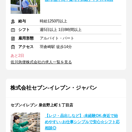
給与
時給1250円以上
シフト
週5日以上 1日8時間以上
雇用形態
アルバイト・パート
アクセス
羽倉崎駅 徒歩14分
あと2日
佐川急便株式会社の求人一覧を見る
株式会社セブン-イレブン・ジャパン
セブンイレブン 泉佐野上町１丁目店
【レジ・品出しなど】-未経験OK-身近で始
めやすい♪お仕事シンプルで安心☆シフト応
相談◎