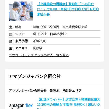
【介護施設の看護師】登録制「この日だ
け！」でもOK！単発1日で日収3万円も可◎
来社不要
給与
時給1900～2200円 ※交通費全額支給
シフト
週1日以上 1日4時間以上
雇用形態
派遣社員
アクセス
長原駅
ヨウコーほっとスタッフの求人一覧を見る
アマゾンジャパン合同会社
アマゾンジャパン合同会社 勤務地：洗足池エリア
【配送ドライバー】夕方以降４時間程度最大
10,200円の報酬も可能!※ 単発OK！週払いO