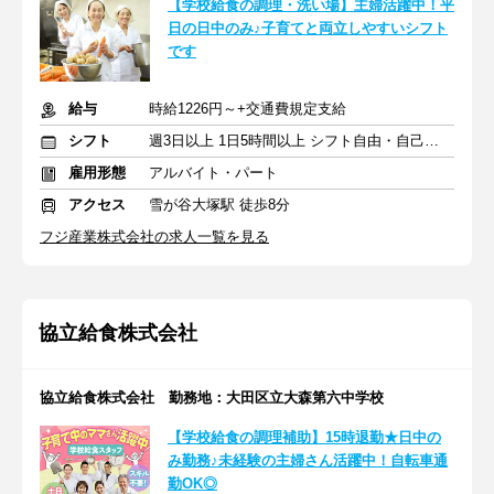
【学校給食の調理・洗い場】主婦活躍中！平
日の日中のみ♪子育てと両立しやすいシフト
です
給与
時給1226円～+交通費規定支給
シフト
週3日以上 1日5時間以上 シフト自由・自己申告
雇用形態
アルバイト・パート
アクセス
雪が谷大塚駅 徒歩8分
フジ産業株式会社の求人一覧を見る
協立給食株式会社
協立給食株式会社 勤務地：大田区立大森第六中学校
【学校給食の調理補助】15時退勤★日中の
み勤務♪未経験の主婦さん活躍中！自転車通
勤OK◎