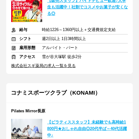
【販売スタッフ】バイトデビュー歓迎♪大学
生も活躍中！社割でコスメやお菓子が安くな
る◎
給与
時給1226～1360円以上＋交通費規定支給
シフト
週2日以上 1日3時間以上
雇用形態
アルバイト・パート
アクセス
雪が谷大塚駅 徒歩2分
株式会社スギ薬局の求人一覧を見る
コナミスポーツクラブ（KONAMI）
Pilates Mirror長原
【ピラティススタッフ】未経験でも高時給1
800円★おしゃれ自由◎20代半ば～40代活躍
中♪