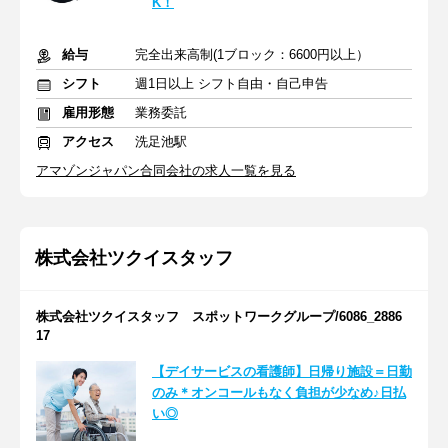
K！
給与
完全出来高制(1ブロック：6600円以上）
シフト
週1日以上 シフト自由・自己申告
雇用形態
業務委託
アクセス
洗足池駅
アマゾンジャパン合同会社の求人一覧を見る
株式会社ツクイスタッフ
株式会社ツクイスタッフ スポットワークグループ/6086_2886
17
【デイサービスの看護師】日帰り施設＝日勤
のみ＊オンコールもなく負担が少なめ♪日払
い◎