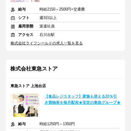
給与
時給2150～2500円+交通費
シフト
週3日以上
雇用形態
派遣社員
アクセス
石川台駅
株式会社ライフシールドの求人一覧を見る
株式会社東急ストア
東急ストア 上池台店
【食品レジスタッフ】家族も使える20％引
き買物券を毎月配布★安定の東急グループ★
給与
時給1250円～1350円