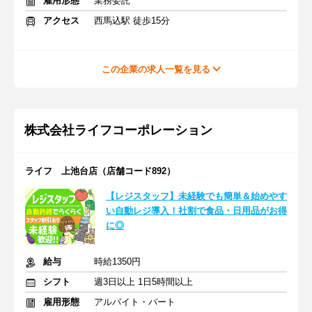
雇用形態
業務委託
アクセス
西馬込駅 徒歩15分
この企業の求人一覧を見る
株式会社ライフコーポレーション
ライフ 上池台店（店舗コード892）
【レジスタッフ】未経験でも簡単＆始めやす
い自動レジ導入！社割で食品・日用品がお得
に◎
給与
時給1350円
シフト
週3日以上 1日5時間以上
雇用形態
アルバイト・パート