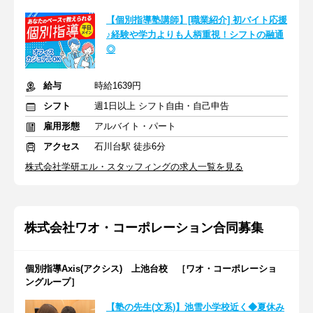
【個別指導塾講師】[職業紹介] 初バイト応援
♪経験や学力よりも人柄重視！シフトの融通
◎
給与
時給1639円
シフト
週1日以上 シフト自由・自己申告
雇用形態
アルバイト・パート
アクセス
石川台駅 徒歩6分
株式会社学研エル・スタッフィングの求人一覧を見る
株式会社ワオ・コーポレーション合同募集
個別指導Axis(アクシス) 上池台校 ［ワオ・コーポレーショ
ングループ］
【塾の先生(文系)】池雪小学校近く◆夏休み