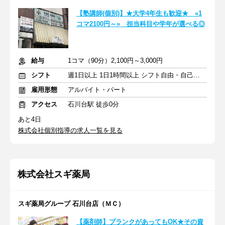
【塾講師(個別)】★大学4年生も歓迎★ «1
コマ2100円～» 担当科目や学年が選べる◎
給与
1コマ（90分）2,100円～3,000円
シフト
週1日以上 1日1時間以上 シフト自由・自己申告
雇用形態
アルバイト・パート
アクセス
石川台駅 徒歩0分
あと4日
株式会社個別指導の求人一覧を見る
株式会社スギ薬局
スギ薬局グループ 石川台店（ＭＣ）
【薬剤師】ブランクがあってもOK★その資