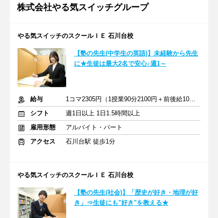
株式会社やる気スイッチグループ
やる気スイッチのスクールＩＥ 石川台校
【塾の先生(中学生の英語)】未経験から先生
に★生徒は最大2名で安心♪週1～
給与
1コマ2305円（1授業90分2100円＋前後給10分205円）
シフト
週1日以上 1日1.5時間以上
雇用形態
アルバイト・パート
アクセス
石川台駅 徒歩1分
やる気スイッチのスクールＩＥ 石川台校
【塾の先生(社会)】「歴史が好き・地理が好
き」⇒生徒にも"好き"を教える★