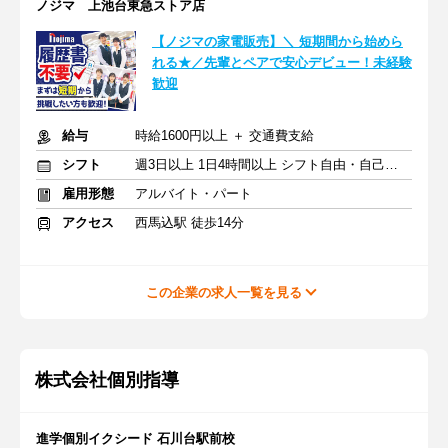
ノジマ 上池台東急ストア店
【ノジマの家電販売】＼ 短期間から始めら
れる★／先輩とペアで安心デビュー！未経験
歓迎
給与
時給1600円以上 ＋ 交通費支給
シフト
週3日以上 1日4時間以上 シフト自由・自己申告
雇用形態
アルバイト・パート
アクセス
西馬込駅 徒歩14分
この企業の求人一覧を見る
株式会社個別指導
進学個別イクシード 石川台駅前校