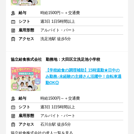
給与
時給1500円～＋交通費
シフト
週3日 1日5時間以上
雇用形態
アルバイト・パート
アクセス
洗足池駅 徒歩5分
協立給食株式会社 勤務地：大田区立洗足池小学校
【学校給食の調理補助】15時退勤★日中の
み勤務♪未経験の主婦さん活躍中！自転車通
勤OK◎
給与
時給1500円～＋交通費
シフト
週3日 1日5時間以上
雇用形態
アルバイト・パート
アクセス
石川台駅 徒歩5分
協立給食株式会社の求人一覧を見る