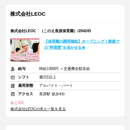
株式会社LEOC
株式会社LEOC （このえ長原保育園）/204245
【保育園の調理補助】オープニング！家庭で
の"料理歴"を活かせる★
給与
時給1300円 ＋交通費全額支給
シフト
週2日以上
雇用形態
アルバイト・パート
アクセス
長原駅 徒歩4分
あと1日
株式会社LEOCの求人一覧を見る