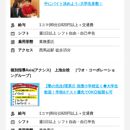
中にバイト決めよう♪大学生多数！
給与
1コマ(80分)1920円以上＋交通費
シフト
週1日以上 シフト自由・自己申告
雇用形態
業務委託
アクセス
西馬込駅 徒歩15分
個別指導Axis(アクシス) 上池台校 ［ワオ・コーポレーショ
ングループ］
【塾の先生(理系)】池雪小学校近く◆大学生
歓迎！学校&テスト優先でOK◎短期も可
給与
1コマ(80分)1920円以上＋交通費
シフト
週1日以上 シフト自由・自己申告