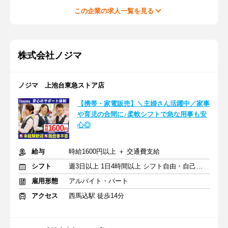
この企業の求人一覧を見る
株式会社ノジマ
ノジマ 上池台東急ストア店
【携帯・家電販売】＼主婦さん活躍中／家事
や育児の合間に♪柔軟シフトで急な用事も安
心◎
給与
時給1600円以上 ＋ 交通費支給
シフト
週3日以上 1日4時間以上 シフト自由・自己申告
雇用形態
アルバイト・パート
アクセス
西馬込駅 徒歩14分