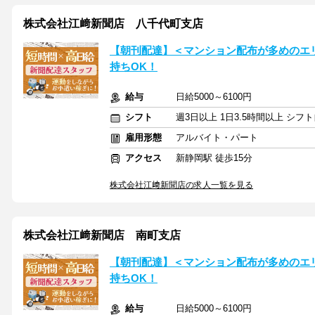
株式会社江﨑新聞店 八千代町支店
【朝刊配達】＜マンション配布が多めのエ
持ちOK！
給与
日給5000～6100円
シフト
週3日以上 1日3.5時間以上 シ
雇用形態
アルバイト・パート
アクセス
新静岡駅 徒歩15分
株式会社江﨑新聞店の求人一覧を見る
株式会社江﨑新聞店 南町支店
【朝刊配達】＜マンション配布が多めのエ
持ちOK！
給与
日給5000～6100円