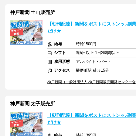
神戸新聞 土山販売所
【朝刊配達】新聞をポストにストンッ♪副業
だけ★
給与
時給1500円
シフト
週5日以上 1日2時間以上
雇用形態
アルバイト・パート
アクセス
播磨町駅 徒歩15分
神戸新聞（一般社団法人 神戸新聞販売開発センター
神戸新聞 太子販売所
【朝刊配達】新聞をポストにストンッ♪副業
だけ★
給与
時給1395円