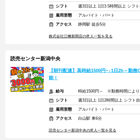
シフト
週3日以上 1日3.5時間以上 シ
雇用形態
アルバイト・パート
アクセス
静岡駅 徒歩5分
株式会社江﨑新聞店の求人一覧を見る
読売センター新潟中央
【朝刊配達】高時給1500円~♪1日2h～
能！
給与
時給1500円～ ※勤務時間によ
シフト
週3日以上 1日2時間以上 シフト
雇用形態
アルバイト・パート
アクセス
白山駅 車6分
読売センター新潟中央の求人一覧を見る