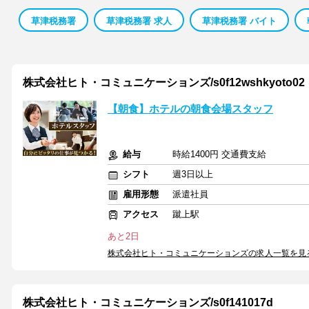
草津税務署
草津税務署 求人
草津税務署 バイト
株式会社ヒト・コミュニケーションズ/s0f12wshkyoto02
【朝食】ホテルの朝食会場スタッフ
給与
時給1400円 交通費支給
シフト
週3日以上
雇用形態
派遣社員
アクセス
蹴上駅
あと2日
株式会社ヒト・コミュニケーションズの求人一覧を見
株式会社ヒト・コミュニケーションズ/s0f141017d