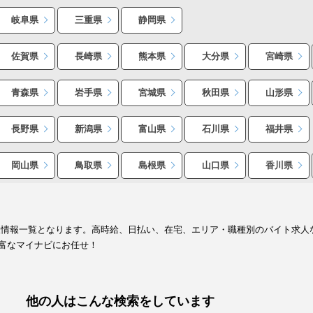
岐阜県
三重県
静岡県
佐賀県
長崎県
熊本県
大分県
宮崎県
青森県
岩手県
宮城県
秋田県
山形県
長野県
新潟県
富山県
石川県
福井県
岡山県
鳥取県
島根県
山口県
香川県
人情報一覧となります。高時給、日払い、在宅、エリア・職種別のバイト求人
富なマイナビにお任せ！
他の人はこんな検索をしています