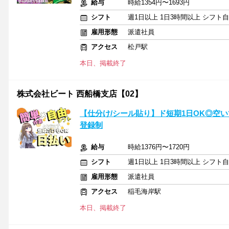
給与
時給1354円〜1693円
シフト
週1日以上 1日3時間以上 シフト
雇用形態
派遣社員
アクセス
松戸駅
本日、掲載終了
株式会社ビート 西船橋支店【02】
【仕分け/シール貼り】ド短期1日OK◎空
登録制
給与
時給1376円〜1720円
シフト
週1日以上 1日3時間以上 シフト
雇用形態
派遣社員
アクセス
稲毛海岸駅
本日、掲載終了