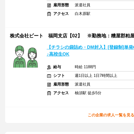
雇用形態
派遣社員
アクセス
白木原駅
株式会社ビート 福岡支店【02】 ※勤務地：糟屋郡粕
【チラシの袋詰め・DM封入】[登録制]単
♪高校生OK
給与
時給 1188円
シフト
週1日以上 1日7時間以上
雇用形態
派遣社員
アクセス
柚須駅 徒歩5分
この企業の求人一覧を見