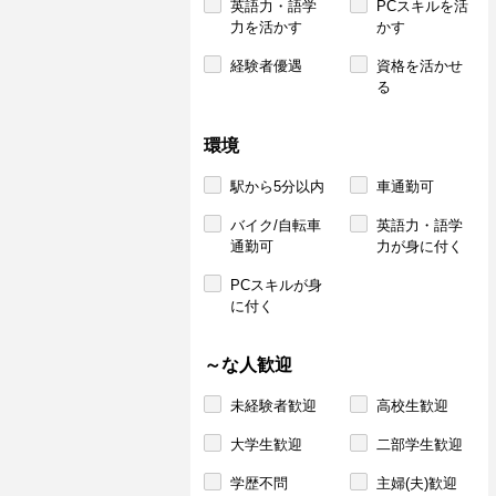
英語力・語学
PCスキルを活
力を活かす
かす
経験者優遇
資格を活かせ
る
環境
駅から5分以内
車通勤可
バイク/自転車
英語力・語学
通勤可
力が身に付く
PCスキルが身
に付く
～な人歓迎
未経験者歓迎
高校生歓迎
大学生歓迎
二部学生歓迎
学歴不問
主婦(夫)歓迎