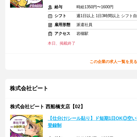
給与
時給1350円〜1600円
シフト
週1日以上 1日3時間以上 シフト
雇用形態
派遣社員
アクセス
岩槻駅
本日、掲載終了
この企業の求人一覧を見
株式会社ビート
株式会社ビート 西船橋支店【02】
【仕分け/シール貼り】ド短期1日OK◎空
登録制