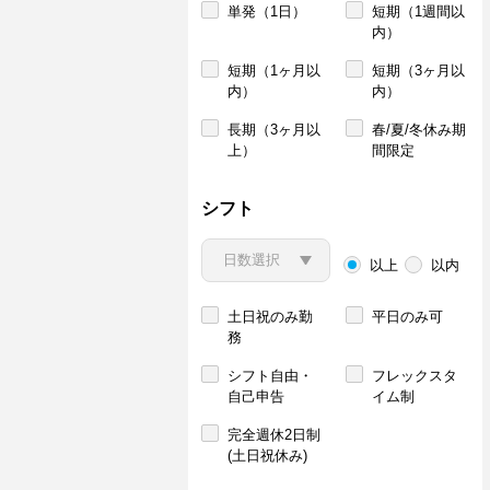
単発（1日）
短期（1週間以
内）
短期（1ヶ月以
短期（3ヶ月以
内）
内）
長期（3ヶ月以
春/夏/冬休み期
上）
間限定
シフト
以上
以内
土日祝のみ勤
平日のみ可
務
シフト自由・
フレックスタ
自己申告
イム制
完全週休2日制
(土日祝休み)