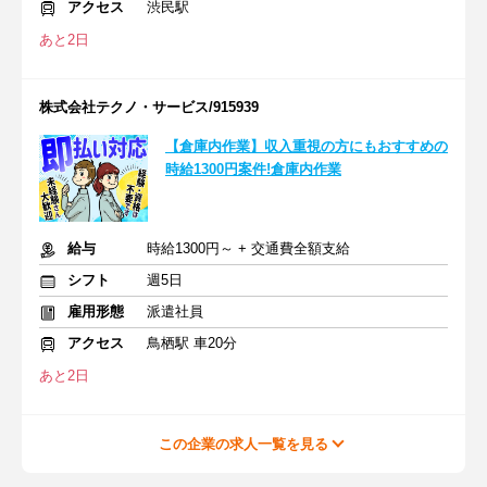
アクセス
渋民駅
あと2日
株式会社テクノ・サービス/915939
【倉庫内作業】収入重視の方にもおすすめの
時給1300円案件!倉庫内作業
給与
時給1300円～ + 交通費全額支給
シフト
週5日
雇用形態
派遣社員
アクセス
鳥栖駅 車20分
あと2日
この企業の求人一覧を見る