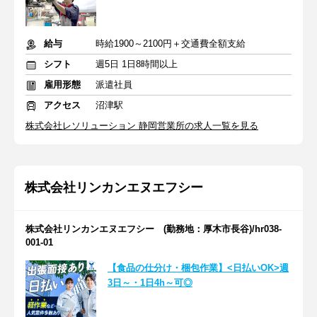
給与
時給1900～2100円＋交通費全額支給
シフト
週5日 1日8時間以上
雇用形態
派遣社員
アクセス
沼津駅
株式会社レソリューション 静岡営業所の求人一覧を見る
株式会社リンカンエヌエフシー
株式会社リンカンエヌエフシー (勤務地：厚木市長谷)/hr038-
001-01
【食品の仕分け・梱包作業】<日払いOK>週
3日～・1日4h～可◎