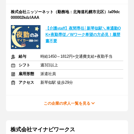
株式会社ニッソーネット（勤務地：北海道札幌市北区）/a09dc
000002kdzlAAA
【介護staff】夜間専任│新琴似駅＼車通勤O
K×夜勤専従／Wワーク希望の方必見！履歴
書不要
給与
時給1450～1812円+交通費支給+夜勤手当
シフト
週3日以上
雇用形態
派遣社員
アクセス
新琴似駅 徒歩29分
この企業の求人一覧を見る
株式会社マイナビワークス