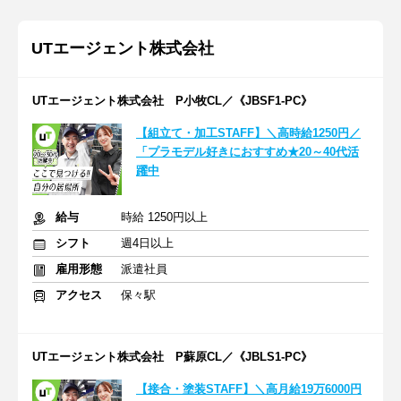
UTエージェント株式会社
UTエージェント株式会社 P小牧CL／《JBSF1-PC》
【組立て・加工STAFF】＼高時給1250円／
「プラモデル好きにおすすめ★20～40代活
躍中
給与
時給 1250円以上
シフト
週4日以上
雇用形態
派遣社員
アクセス
保々駅
UTエージェント株式会社 P蘇原CL／《JBLS1-PC》
【接合・塗装STAFF】＼高月給19万6000円