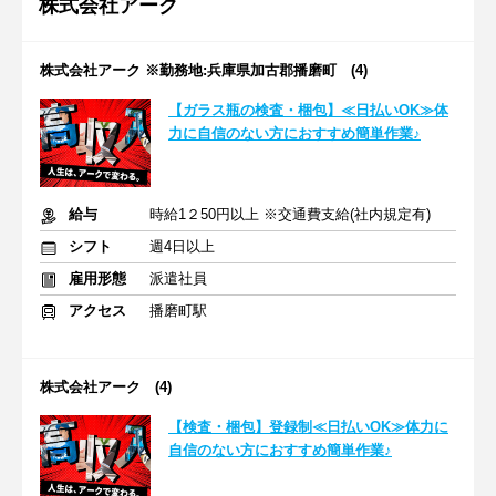
株式会社アーク
株式会社アーク ※勤務地:兵庫県加古郡播磨町 (4)
【ガラス瓶の検査・梱包】≪日払いOK≫体
力に自信のない方におすすめ簡単作業♪
給与
時給1２50円以上 ※交通費支給(社内規定有)
シフト
週4日以上
雇用形態
派遣社員
アクセス
播磨町駅
株式会社アーク (4)
【検査・梱包】登録制≪日払いOK≫体力に
自信のない方におすすめ簡単作業♪