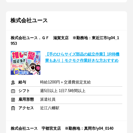
株式会社ユース
株式会社ユース．ＧＦ 滋賀支店 ※勤務地：東近江市/g04_1
953
【手のひらサイズ部品の組立作業】1R待機
寮もあり｜モクモク作業好きな方おすすめ
給与
時給1200円＋交通費規定支給
シフト
週5日以上 1日7.5時間以上
雇用形態
派遣社員
アクセス
近江八幡駅
株式会社ユース 宇都宮支店 ※勤務地：真岡市/y04_0140