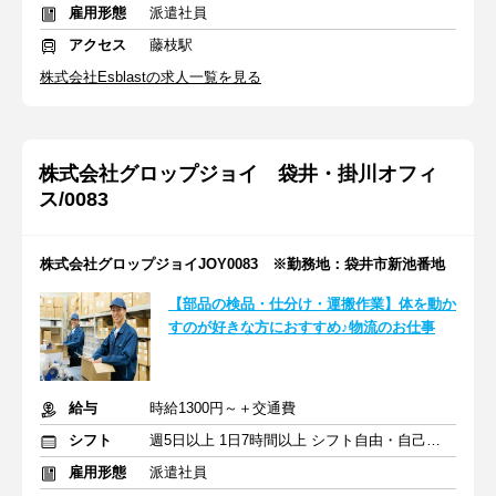
雇用形態
派遣社員
アクセス
藤枝駅
株式会社Esblastの求人一覧を見る
株式会社グロップジョイ 袋井・掛川オフィ
ス/0083
株式会社グロップジョイJOY0083 ※勤務地：袋井市新池番地
【部品の検品・仕分け・運搬作業】体を動か
すのが好きな方におすすめ♪物流のお仕事
給与
時給1300円～＋交通費
シフト
週5日以上 1日7時間以上 シフト自由・自己申告
雇用形態
派遣社員