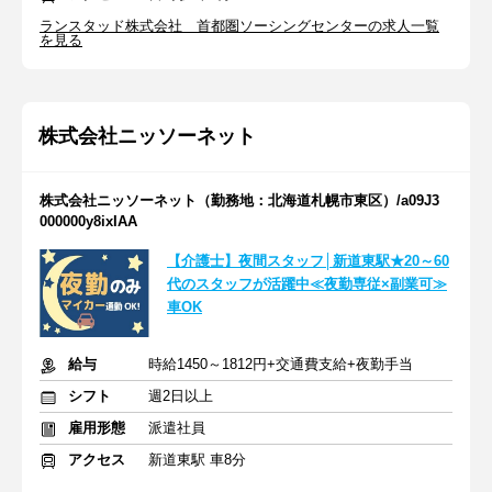
ランスタッド株式会社 首都圏ソーシングセンターの求人一覧
を見る
株式会社ニッソーネット
株式会社ニッソーネット（勤務地：北海道札幌市東区）/a09J3
000000y8ixIAA
【介護士】夜間スタッフ│新道東駅★20～60
代のスタッフが活躍中≪夜勤専従×副業可≫
車OK
給与
時給1450～1812円+交通費支給+夜勤手当
シフト
週2日以上
雇用形態
派遣社員
アクセス
新道東駅 車8分