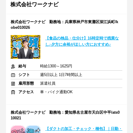
株式会社ワークナビ
株式会社ワークナビ 勤務地：兵庫県神戸市東灘区深江浜町/k
obe010026
【食品の検品・仕分け】16時定時で残業な
し♪夕方に余裕がほしい方におすすめ♪
給与
時給1300～1625円
シフト
週5日以上 1日7時間以上
雇用形態
派遣社員
アクセス
車・バイク通勤OK
株式会社ワークナビ 勤務地：愛知県名古屋市天白区中平/ats0
10021
【ダクトの加工・チェック・梱包】｜日勤・