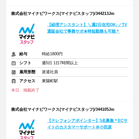
株式会社マイナビワークス(マイナビスタッフ)/344213Jm
【経理アシスタント】＼週2日在宅OK♪／TV
通販会社で事務サポ★時短勤務も可能＊
給与
時給1800円
シフト
週5日 1日7時間以上
雇用形態
派遣社員
アクセス
東陽町駅
本日、掲載終了
株式会社マイナビワークス(マイナビスタッフ)/344105Jm
【テレフォンアポインター】5名募集＊ECサ
イトのカスタマーサポート＠小田原