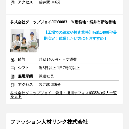
アクセス
袋井駅 車6分
株式会社グロップジョイJOY0083 ※勤務地：袋井市新池番地
【工場での組立や検査業務】時給1400円/長
期安定！残業したい方にもおすすめ！
給与
時給1400円～＋交通費
シフト
週5日以上 1日7時間以上
雇用形態
派遣社員
アクセス
袋井駅 車6分
株式会社グロップジョイ 袋井・掛川オフィス/0083の求人一覧
を見る
ファッション人材リンク株式会社