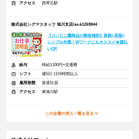
アクセス
西帯広駅
株式会社シグマスタッフ 旭川支店/as-k1269844
【コンビニ麺商品の製造補助】夜勤×長期×
シンプル作業！Wワークにもオススメ★週払
いOK
給与
時給1100円+交通費
シフト
週5日 1日6時間以上
雇用形態
派遣社員
アクセス
東旭川駅
この企業の求人一覧を見る