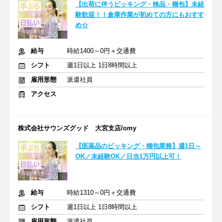
【出荷に伴うピッキング・検品・梱包】未経
験歓迎！！倉庫作業が初めての方にもおすす
め☆
給与
時給1400～0円＋交通費
シフト
週1日以上 1日8時間以上
雇用形態
派遣社員
アクセス
株式会社サウンズグッド 大宮支店/omy
【医薬品のピッキング・梱包業務】週1日～
OK／未経験OK／日当1万円以上可！
給与
時給1310～0円＋交通費
シフト
週1日以上 1日8時間以上
雇用形態
派遣社員