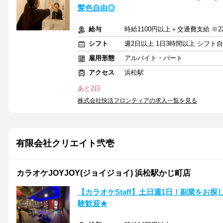
髪色自由◎
給与
時給1100円以上＋交通費支給 ※2
シフト
週2日以上 1日3時間以上 シフト
雇用形態
アルバイト・パート
アクセス
浜松駅
あと2日
株式会社快活フロンティアの求人一覧を見る
有限会社クリエイト弐壱
カラオケJOYJOY(ジョイジョイ) 浜松駅かじ町店
【カラオケStaff】土日週1日！副業をお
験歓迎★