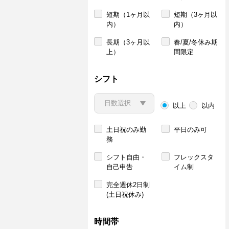
短期（1ヶ月以
短期（3ヶ月以
内）
内）
長期（3ヶ月以
春/夏/冬休み期
上）
間限定
シフト
以上
以内
土日祝のみ勤
平日のみ可
務
シフト自由・
フレックスタ
自己申告
イム制
完全週休2日制
(土日祝休み)
時間帯