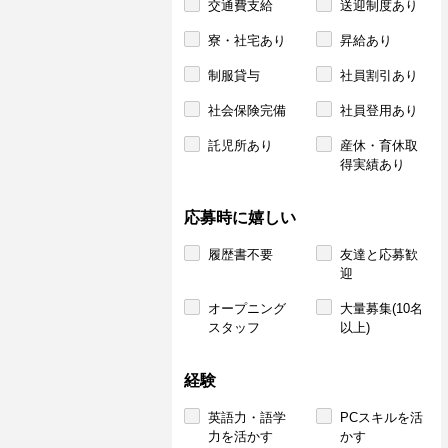
交通費支給
送迎制度あり
寮・社宅あり
昇給あり
制服貸与
社員割引あり
社会保険完備
社員登用あり
託児所あり
産休・育休取
得実績あり
応募時に嬉しい
履歴書不要
友達と応募歓
迎
オープニング
大量募集(10名
スタッフ
以上)
経験
英語力・語学
PCスキルを活
力を活かす
かす