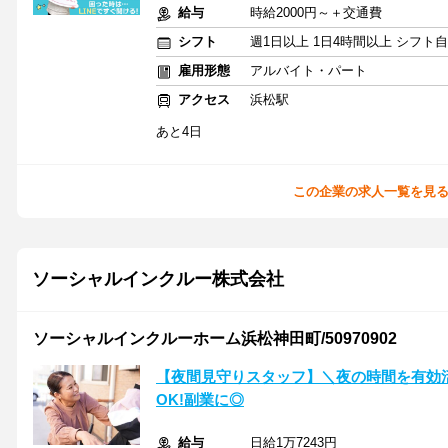
給与
時給2000円～＋交通費
シフト
週1日以上 1日4時間以上 シフト
雇用形態
アルバイト・パート
アクセス
浜松駅
あと4日
この企業の求人一覧を見
ソーシャルインクルー株式会社
ソーシャルインクルーホーム浜松神田町/50970902
【夜間見守りスタッフ】＼夜の時間を有効活
OK!副業に◎
給与
日給1万7243円