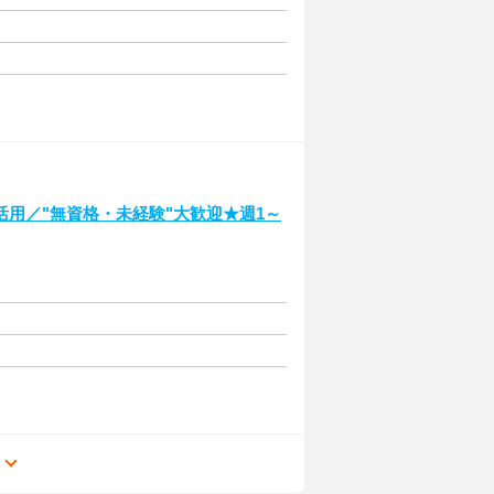
用／"無資格・未経験"大歓迎★週1～
る