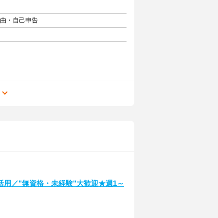
自由・自己申告
る
用／"無資格・未経験"大歓迎★週1～