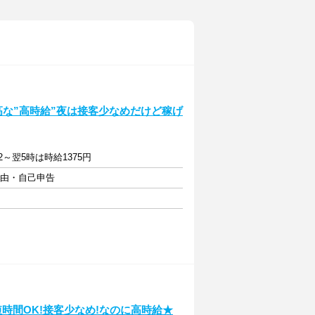
最高な”高時給”夜は接客少なめだけど稼げ
2～翌5時は時給1375円
自由・自己申告
時間OK!接客少なめ!なのに高時給★