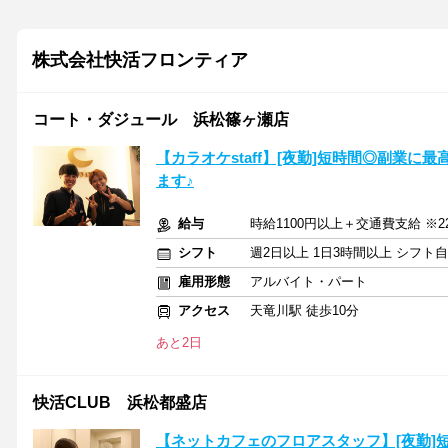
株式会社快活フロンティア
コート・ダジュール 浜松篠ヶ瀬店
【カラオケstaff】[夜勤]短時間◎副業に
ます♪
給与
時給1100円以上＋交通費支給 ※2
シフト
週2日以上 1日3時間以上 シフト
雇用形態
アルバイト・パート
アクセス
天竜川駅 徒歩10分
あと2日
快活CLUB 浜松都盛店
【ネットカフェのフロアスタッフ】[夜勤]短