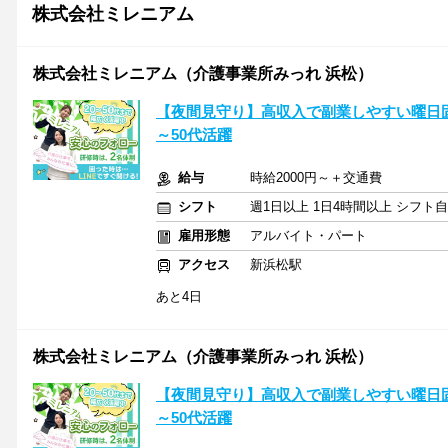
株式会社ミレニアム
株式会社ミレニアム（介護事業所みっれ 浜松）
【夜間見守り】高収入で副業しやすい曜日固
～50代活躍
給与
時給2000円～＋交通費
シフト
週1日以上 1日4時間以上 シフト
雇用形態
アルバイト・パート
アクセス
新浜松駅
あと4日
株式会社ミレニアム（介護事業所みっれ 浜松）
【夜間見守り】高収入で副業しやすい曜日固
～50代活躍