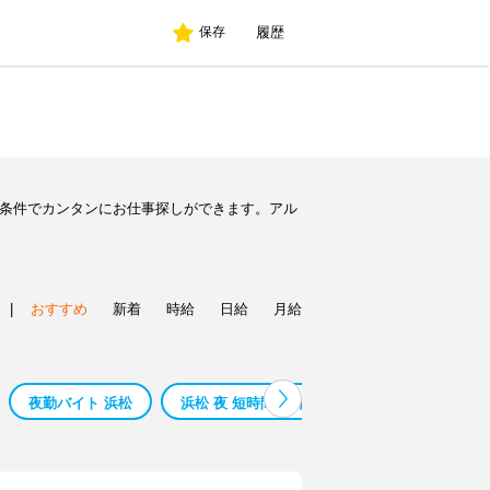
履歴
保存
望条件でカンタンにお仕事探しができます。アル
|
おすすめ
新着
時給
日給
月給
夜勤バイト 浜松
浜松 夜 短時間 バイト
副業夜
夜の