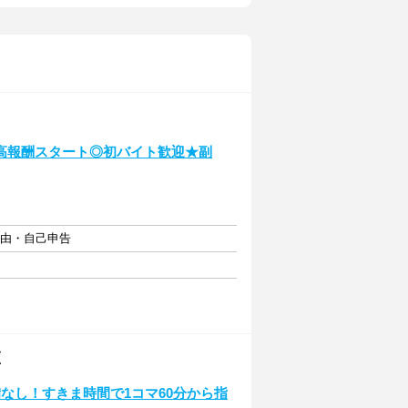
高報酬スタート◎初バイト歓迎★副
自由・自己申告
区
なし！すきま時間で1コマ60分から指