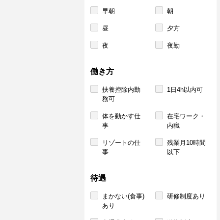
早朝
朝
昼
夕方
夜
夜勤
働き方
扶養控除内勤
1日4h以内可
務可
体を動かす仕
在宅ワーク・
事
内職
リゾートの仕
残業月10時間
事
以下
待遇
まかない(食事)
研修制度あり
あり