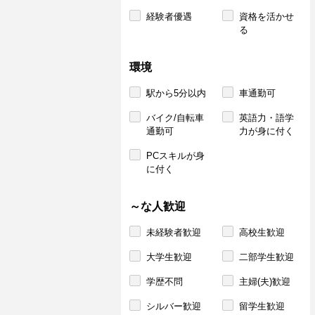
経験者優遇
資格を活かせ
る
環境
駅から5分以内
車通勤可
バイク/自転車
英語力・語学
通勤可
力が身に付く
PCスキルが身
に付く
～な人歓迎
未経験者歓迎
高校生歓迎
大学生歓迎
二部学生歓迎
学歴不問
主婦(夫)歓迎
シルバー歓迎
留学生歓迎