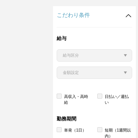
こだわり条件
給与
高収入・高時
日払い／週払
給
い
勤務期間
単発（1日）
短期（1週間以
内）