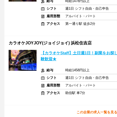
給与
時給1478円以上
シフト
週1日 シフト自由・自己申告
雇用形態
アルバイト・パート
アクセス
第一通り駅 徒歩2分
カラオケJOYJOY(ジョイジョイ) 浜松住吉店
【カラオケStaff】土日週1日！副業をお
験歓迎★
給与
時給1458円以上
シフト
週1日 シフト自由・自己申告
雇用形態
アルバイト・パート
アクセス
助信駅 車7分
この企業の求人一覧を見