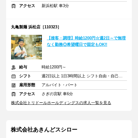
アクセス
新浜松駅 車3分
丸亀製麺 浜松店［110323］
【接客・調理】時給1200円☆週2日～で無理
なく勤務◎希望曜日で固定もOK!!
給与
時給1200円～
シフト
週2日以上 1日3時間以上 シフト自由・自己申告
雇用形態
アルバイト・パート
アクセス
さぎの宮駅 車6分
株式会社トリドールホールディングスの求人一覧を見る
株式会社あきんどスシロー