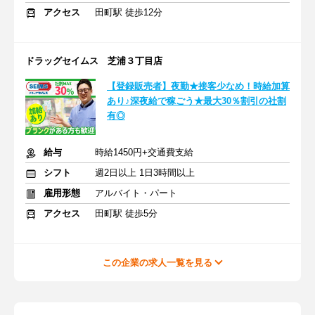
アクセス
田町駅 徒歩12分
ドラッグセイムス 芝浦３丁目店
【登録販売者】夜勤★接客少なめ！時給加算
あり♪深夜給で稼ごう★最大30％割引の社割
有◎
給与
時給1450円+交通費支給
シフト
週2日以上 1日3時間以上
雇用形態
アルバイト・パート
アクセス
田町駅 徒歩5分
この企業の求人一覧を見る