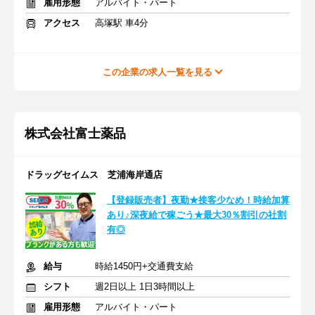
雇用形態
アルバイト・パート
アクセス
高塚駅 車4分
この企業の求人一覧を見る
株式会社富士薬品
ドラッグセイムス 芝浦海岸通店
【登録販売者】夜勤★接客少なめ！時給加算
あり♪深夜給で稼ごう★最大30％割引の社割
有◎
給与
時給1450円+交通費支給
シフト
週2日以上 1日3時間以上
雇用形態
アルバイト・パート