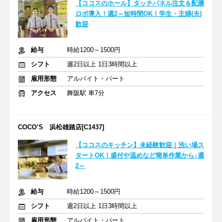
【ココスのホール】タッチパネル注文＆配膳
ロボ導入！週2～短時間OK！学生・主婦(夫)
歓迎
給与
時給1200～1500円
シフト
週2日以上 1日3時間以上
雇用形態
アルバイト・パート
アクセス
舞阪駅 車7分
COCO’S 浜松雄踏店[C1437]
【ココスのキッチン】未経験歓迎｜洗い場ス
タートOK！盛付や温めなど簡単作業から♪週
2～
給与
時給1200～1500円
シフト
週2日以上 1日3時間以上
雇用形態
アルバイト・パート