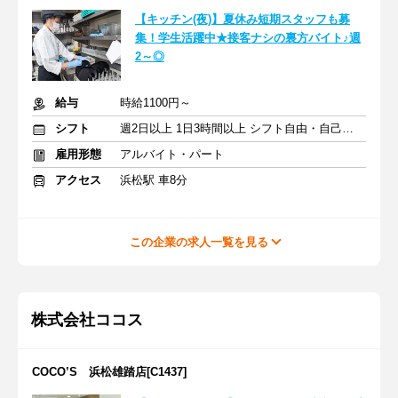
【キッチン(夜)】夏休み短期スタッフも募
集！学生活躍中★接客ナシの裏方バイト♪週
2～◎
給与
時給1100円～
シフト
週2日以上 1日3時間以上 シフト自由・自己申告
雇用形態
アルバイト・パート
アクセス
浜松駅 車8分
この企業の求人一覧を見る
株式会社ココス
COCO’S 浜松雄踏店[C1437]