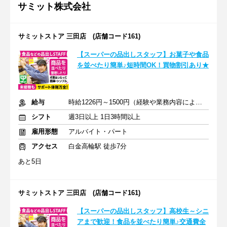
サミット株式会社
サミットストア 三田店 (店舗コード161)
【スーパーの品出しスタッフ】お菓子や食品
を並べたり簡単♪短時間OK！買物割引あり★
給与
時給1226円～1500円（経験や業務内容による）+交通費全額
シフト
週3日以上 1日3時間以上
雇用形態
アルバイト・パート
アクセス
白金高輪駅 徒歩7分
あと5日
サミットストア 三田店 (店舗コード161)
【スーパーの品出しスタッフ】高校生～シニ
アまで歓迎！食品を並べたり簡単♪交通費全