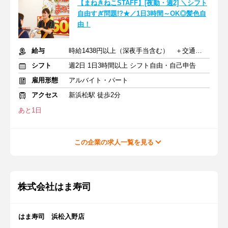
【まねきねこSTAFF】[夜勤・週2] ＼シフト
自由すぎ問題!?★／1日3時間～OK◎髪色自
由！
給与
時給1438円以上（深夜手当含む） ＋交通費支給
シフト
週2日 1日3時間以上 シフト自由・自己申告
雇用形態
アルバイト・パート
アクセス
新浜松駅 徒歩2分
あと1日
この企業の求人一覧を見る
株式会社はま寿司
はま寿司 浜松入野店