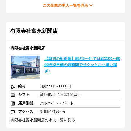
この企業の求人一覧を見る
有限会社富永新聞店
有限会社富永新聞店
【朝刊の配達員】朝の3～4hで日給5500～60
00円◎早朝の短時間でサクッとお小遣い稼
ぎ♪
給与
日給5500～6000円
シフト
週1日以上 1日3時間以上
雇用形態
アルバイト・パート
アクセス
浜北駅 徒歩4分
有限会社富永新聞店の求人一覧を見る