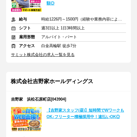
額◎
給与
時給1226円～1500円（経験や業務内容による）+交通費全額
シフト
週3日以上 1日3時間以上
雇用形態
アルバイト・パート
アクセス
白金高輪駅 徒歩7分
サミット株式会社の求人一覧を見る
株式会社吉野家ホールディングス
吉野家 浜松石原町店[043904]
【吉野家スタッフ(昼)】短時間でWワークも
OK♪フリーター積極採用中！速払いOK◎