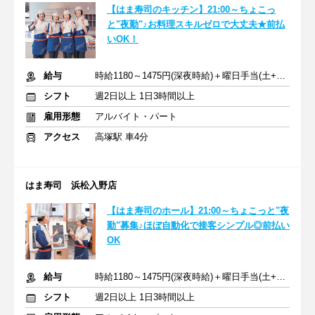
【はま寿司のキッチン】21:00～ちょこっ
と"夜勤"♪お料理スキルゼロで大丈夫★前払
いOK！
給与
時給1180～1475円(深夜時給)＋曜日手当(土+70円、日祝+100円)
シフト
週2日以上 1日3時間以上
雇用形態
アルバイト・パート
アクセス
高塚駅 車4分
はま寿司 浜松入野店
【はま寿司のホール】21:00～ちょこっと"夜
勤"募集♪ほぼ自動化で接客シンプル◎前払い
OK
給与
時給1180～1475円(深夜時給)＋曜日手当(土+70円、日祝+100円)
シフト
週2日以上 1日3時間以上