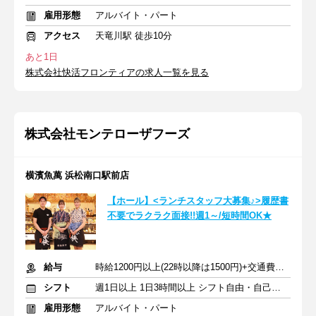
雇用形態
アルバイト・パート
アクセス
天竜川駅 徒歩10分
あと1日
株式会社快活フロンティアの求人一覧を見る
株式会社モンテローザフーズ
横濱魚萬 浜松南口駅前店
【ホール】<ランチスタッフ大募集♪>履歴書
不要でラクラク面接!!週1～/短時間OK★
給与
時給1200円以上(22時以降は1500円)+交通費規定内支給
シフト
週1日以上 1日3時間以上 シフト自由・自己申告
雇用形態
アルバイト・パート