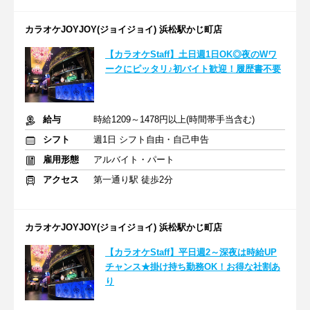
カラオケJOYJOY(ジョイジョイ) 浜松駅かじ町店
【カラオケStaff】土日週1日OK◎夜のWワ
ークにピッタリ♪初バイト歓迎！履歴書不要
給与
時給1209～1478円以上(時間帯手当含む)
シフト
週1日 シフト自由・自己申告
雇用形態
アルバイト・パート
アクセス
第一通り駅 徒歩2分
カラオケJOYJOY(ジョイジョイ) 浜松駅かじ町店
【カラオケStaff】平日週2～深夜は時給UP
チャンス★掛け持ち勤務OK！お得な社割あ
り