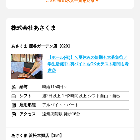
この企業の求人一覧を見る
株式会社あさくま
あさくま 鹿谷ガーデン店【020】
【ホール(夜)】＼夏休みの短期も大募集◎／
学生活躍中♪初バイトもOK★テスト期間も考
慮◎
給与
時給1150円～
シフト
週2日以上 1日3時間以上 シフト自由・自己申告
雇用形態
アルバイト・パート
アクセス
遠州病院駅 徒歩16分
あさくま 浜松本郷店【184】