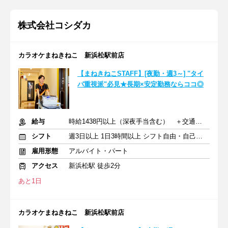
株式会社コシダカ
カラオケまねきねこ 新浜松駅前店
【まねきねこSTAFF】[夜勤・週3～] "タイ
パ重視派"必見★長期×安定勤務ならココ◎
給与
時給1438円以上（深夜手当含む） ＋交通費支給
シフト
週3日以上 1日3時間以上 シフト自由・自己申告
雇用形態
アルバイト・パート
アクセス
新浜松駅 徒歩2分
あと1日
カラオケまねきねこ 新浜松駅前店