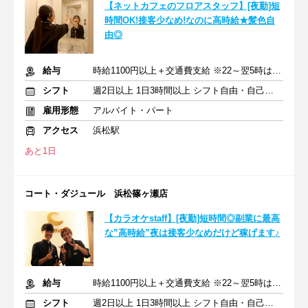
【ネットカフェのフロアスタッフ】[夜勤]短
時間OK!接客少なめ!なのに高時給★髪色自
由◎
給与
時給1100円以上＋交通費支給 ※22～翌5時は時給1375円
シフト
週2日以上 1日3時間以上 シフト自由・自己申告
雇用形態
アルバイト・パート
アクセス
浜松駅
あと1日
コート・ダジュール 浜松篠ヶ瀬店
【カラオケstaff】[夜勤]短時間◎副業に最高
な”高時給”夜は接客少なめだけど稼げます♪
給与
時給1100円以上＋交通費支給 ※22～翌5時は時給1375円
シフト
週2日以上 1日3時間以上 シフト自由・自己申告