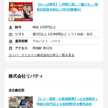
【かっぱ寿司】＼仲間と楽しく働ける♪／高
校生歓迎★前払いOK◎(稼働分)
給与
時給 1150円以上
シフト
週2日以上 1日2時間以上 シフト自由・自己申告
雇用形態
アルバイト・パート
アクセス
岡地駅 車12分
カッパ・クリエイト株式会社の求人一覧を見る
株式会社リバティ
浜北鑑定団
【レジ・接客・お客様誘導】<土日祝限定＞
時給1300円以上＆短時間OK★髪色自由