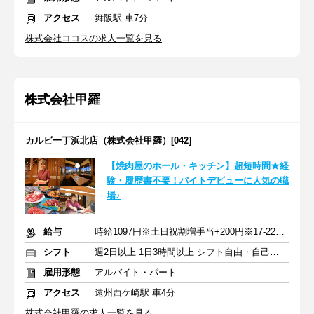
アクセス
舞阪駅 車7分
株式会社ココスの求人一覧を見る
株式会社甲羅
カルビ一丁浜北店（株式会社甲羅）[042]
【焼肉屋のホール・キッチン】超短時間★経
験・履歴書不要！バイトデビューに人気の職
場♪
給与
時給1097円※土日祝割増手当+200円※17-22時割増手当+50円
シフト
週2日以上 1日3時間以上 シフト自由・自己申告
雇用形態
アルバイト・パート
アクセス
遠州西ケ崎駅 車4分
株式会社甲羅の求人一覧を見る