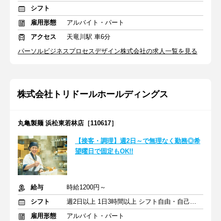
シフト
雇用形態
アルバイト・パート
アクセス
天竜川駅 車6分
パーソルビジネスプロセスデザイン株式会社の求人一覧を見る
株式会社トリドールホールディングス
丸亀製麺 浜松東若林店［110617］
【接客・調理】週2日～で無理なく勤務◎希
望曜日で固定もOK!!
給与
時給1200円～
シフト
週2日以上 1日3時間以上 シフト自由・自己申告
雇用形態
アルバイト・パート