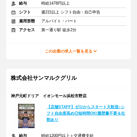
給与
時給1478円以上
シフト
週2日以上 シフト自由・自己申告
雇用形態
アルバイト・パート
アクセス
第一通り駅 徒歩2分
この企業の求人一覧を見る
株式会社サンマルクグリル
神戸元町ドリア イオンモール浜松市野店
【店舗STAFF】ゼロからスタート大歓迎♪シ
フト自由度高め◎短時間OK!履歴書不要＆社
割あり
給与
時給1200円以上＋交通費支給