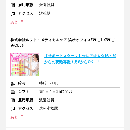
雇用形態
派遣社員
アクセス
浜松駅
あと1日
株式会社ルフト・メディカルケア 浜松オフィス/391_1《391_1
★CUJ》
【サポートスタッフ】☆レア求人☆16：30
からの夜勤専従！月8からOK！！
給与
時給1600円
シフト
週1日 1日3.5時間以上
雇用形態
派遣社員
アクセス
遠州小松駅
あと1日