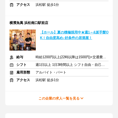
アクセス
浜松駅 徒歩1分
横濱魚萬 浜松南口駅前店
【ホール】夏の積極採用中★週1～&派手髪O
K！自由度高め♪好条件の居酒屋！
給与
時給1200円以上(22時以降は1500円)+交通費規定内支給
シフト
週1日以上 1日3時間以上 シフト自由・自己申告
雇用形態
アルバイト・パート
アクセス
浜松駅 徒歩1分
この企業の求人一覧を見る