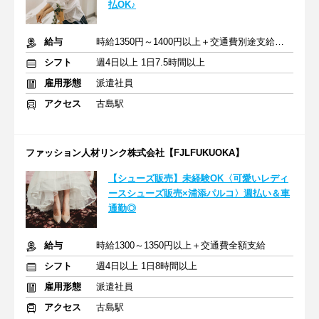
払OK♪
給与
時給1350円～1400円以上＋交通費別途支給あり
シフト
週4日以上 1日7.5時間以上
雇用形態
派遣社員
アクセス
古島駅
ファッション人材リンク株式会社【FJLFUKUOKA】
【シューズ販売】未経験OK〈可愛いレディ
ースシューズ販売×浦添パルコ〉週払い＆車
通勤◎
給与
時給1300～1350円以上＋交通費全額支給
シフト
週4日以上 1日8時間以上
雇用形態
派遣社員
アクセス
古島駅