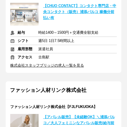
【CHUO CONTACT】コンタクト専門店・中
央コンタクト（販売）浦添パルコ 稼働分前
払い有
給与
時給1400～1500円＋交通費全額支給
シフト
週5日 1日7.5時間以上
雇用形態
派遣社員
アクセス
古島駅
株式会社スタッフブリッジの求人一覧を見る
ファッション人材リンク株式会社
ファッション人材リンク株式会社【FJLFUKUOKA】
【アパレル販売】【未経験OK】＼浦添パル
コ／大人フェミニンなアパレル販売/給与前