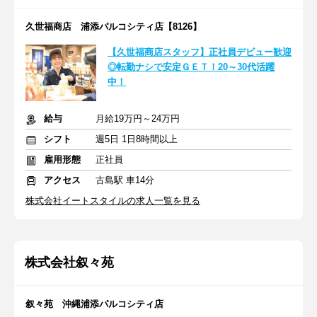
久世福商店 浦添パルコシティ店【8126】
【久世福商店スタッフ】正社員デビュー歓迎
◎転勤ナシで安定ＧＥＴ！20～30代活躍
中！
給与
月給19万円～24万円
シフト
週5日 1日8時間以上
雇用形態
正社員
アクセス
古島駅 車14分
株式会社イートスタイルの求人一覧を見る
株式会社叙々苑
叙々苑 沖縄浦添パルコシティ店