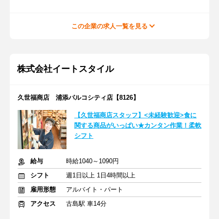
この企業の求人一覧を見る
株式会社イートスタイル
久世福商店 浦添パルコシティ店【8126】
【久世福商店スタッフ】<未経験歓迎>食に
関する商品がいっぱい★カンタン作業！柔軟
シフト
給与
時給1040～1090円
シフト
週1日以上 1日4時間以上
雇用形態
アルバイト・パート
アクセス
古島駅 車14分