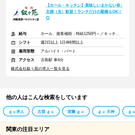
【ホール・キッチン】美味しいまかない有♪
主婦（夫）歓迎！ランチだけの勤務もOK！
◎
給与
ホール、接客補助：時給1250円～／キッチン：時給1250円～
シフト
週2日以上 1日4時間以上
雇用形態
アルバイト・パート
アクセス
古島駅 車4分
株式会社叙々苑の求人一覧を見る
他の人はこんな検索をしています
ｇｕ求人
古淵 ｇｕ
室蘭 ｇｕ
ｇｕ 天神
ｇｕ
関東の注目エリア