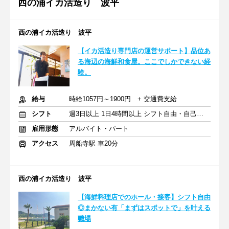
西の浦イカ活造り 波平
西の浦イカ活造り 波平
【イカ活造り専門店の運営サポート】品位あ
る海辺の海鮮和食屋。ここでしかできない経
験。
給与
時給1057円～1900円 + 交通費支給
シフト
週3日以上 1日4時間以上 シフト自由・自己申告
雇用形態
アルバイト・パート
アクセス
周船寺駅 車20分
西の浦イカ活造り 波平
【海鮮料理店でのホール・接客】シフト自由
◎まかない有「まずはスポットで」を叶える
職場