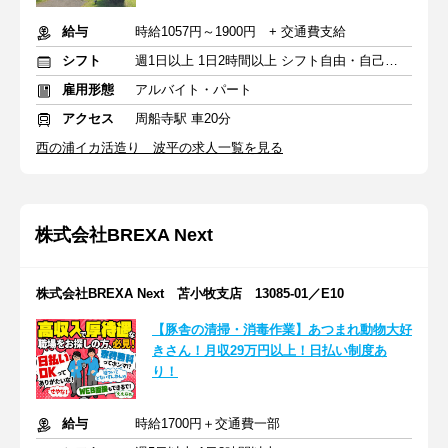
給与
時給1057円～1900円 + 交通費支給
シフト
週1日以上 1日2時間以上 シフト自由・自己申告
雇用形態
アルバイト・パート
アクセス
周船寺駅 車20分
西の浦イカ活造り 波平の求人一覧を見る
株式会社BREXA Next
株式会社BREXA Next 苫小牧支店 13085-01／E10
【豚舎の清掃・消毒作業】あつまれ動物大好
きさん！月収29万円以上！日払い制度あ
り！
給与
時給1700円＋交通費一部