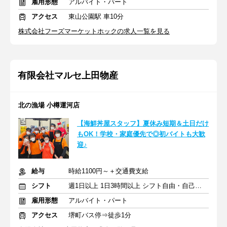
雇用形態
アルバイト・パート
アクセス
東山公園駅 車10分
株式会社フーズマーケットホックの求人一覧を見る
有限会社マルセ上田物産
北の漁場 小樽運河店
【海鮮丼屋スタッフ】夏休み短期＆土日だけ
もOK！学校・家庭優先で◎初バイトも大歓
迎♪
給与
時給1100円～＋交通費支給
シフト
週1日以上 1日3時間以上 シフト自由・自己申告
雇用形態
アルバイト・パート
アクセス
堺町バス停⇒徒歩1分