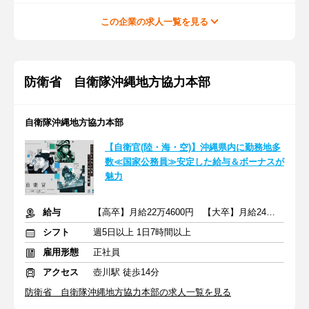
この企業の求人一覧を見る
防衛省 自衛隊沖縄地方協力本部
自衛隊沖縄地方協力本部
【自衛官(陸・海・空)】沖縄県内に勤務地多
数≪国家公務員≫安定した給与＆ボーナスが
魅力
給与
【高卒】月給22万4600円 【大卒】月給24万2600円
シフト
週5日以上 1日7時間以上
雇用形態
正社員
アクセス
壺川駅 徒歩14分
防衛省 自衛隊沖縄地方協力本部の求人一覧を見る