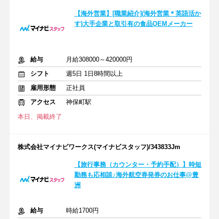
【海外営業】[職業紹介](海外営業＊英語活か
す)大手企業と取引有の食品OEMメーカー
給与
月給308000～420000円
シフト
週5日 1日8時間以上
雇用形態
正社員
アクセス
神保町駅
本日、掲載終了
株式会社マイナビワークス(マイナビスタッフ)/343833Jm
【旅行事務（カウンター・予約手配）】時短
勤務も応相談♪海外航空券発券のお仕事@豊
洲
給与
時給1700円