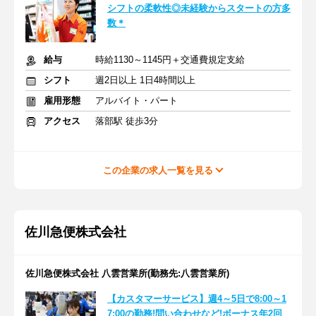
シフトの柔軟性◎未経験からスタートの方多
数＊
給与
時給1130～1145円＋交通費規定支給
シフト
週2日以上 1日4時間以上
雇用形態
アルバイト・パート
アクセス
落部駅 徒歩3分
この企業の求人一覧を見る
佐川急便株式会社
佐川急便株式会社 八雲営業所(勤務先:八雲営業所)
【カスタマーサービス】週4～5日で8:00～1
7:00の勤務!問い合わせなど!ボーナス年2回