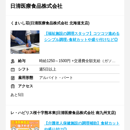
日清医療食品株式会社
くまいし荘(日清医療食品株式会社 北海道支店)
【福祉施設の調理スタッフ】コツコツ進める
シンプル調理♪食材カットや盛り付けなど◎
給与
時給1250～1500円 +交通費全額支給（ガソリン代も支給）
シフト
週5日以上
雇用形態
アルバイト・パート
アクセス
あと5日
レ・ハビリス桜十字熊本東(日清医療食品株式会社 南九州支店)
【介護老人保健施設の調理補助】食材カット
や盛り付け◎