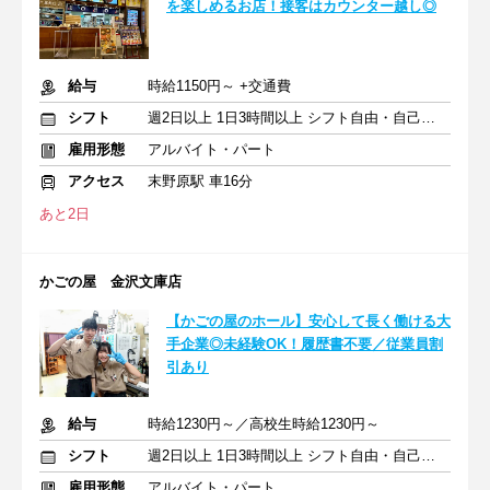
を楽しめるお店！接客はカウンター越し◎
給与
時給1150円～ +交通費
シフト
週2日以上 1日3時間以上 シフト自由・自己申告
雇用形態
アルバイト・パート
アクセス
末野原駅 車16分
あと2日
かごの屋 金沢文庫店
【かごの屋のホール】安心して長く働ける大
手企業◎未経験OK！履歴書不要／従業員割
引あり
給与
時給1230円～／高校生時給1230円～
シフト
週2日以上 1日3時間以上 シフト自由・自己申告
雇用形態
アルバイト・パート