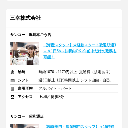
三幸株式会社
サンコー 堀川本ごう店
【海産スタッフ】未経験スタート歓迎◎週3
～＆1日5h～扶養内OK♪午前中だけの勤務も
可能！
給与
時給1070～1170円以上+交通費（規定あり）
シフト
週3日以上 1日5時間以上 シフト自由・自己申告
雇用形態
アルバイト・パート
アクセス
上堀駅 徒歩8分
サンコー 昭和通店
【精肉部門・海産部門スタッフ】＜15時終