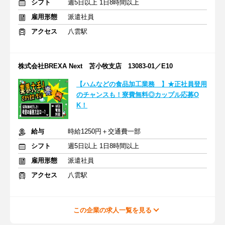
シフト
週5日以上 1日8時間以上
雇用形態
派遣社員
アクセス
八雲駅
株式会社BREXA Next 苫小牧支店 13083-01／E10
【ハムなどの食品加工業務 】★正社員登用
のチャンスも！寮費無料◎カップル応募O
K！
給与
時給1250円＋交通費一部
シフト
週5日以上 1日8時間以上
雇用形態
派遣社員
アクセス
八雲駅
この企業の求人一覧を見る