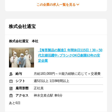
この企業の求人一覧を見る
株式会社通宝
株式会社通宝 本社
【海苔製品の製造】年間休日115日！30～50
代主婦活躍中♪ブランクOK◎創業63年の安
定企業
給与
月給183,000円～※能力経験に応じて＋交通費
シフト
週5日以上 1日8時間以上
雇用形態
正社員
アクセス
神水交差点駅 車6分
あと6日