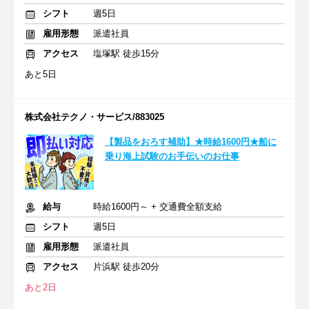
シフト
週5日
雇用形態
派遣社員
アクセス
塩塚駅 徒歩15分
あと5日
株式会社テクノ・サービス/883025
【製品をおろす補助】★時給1600円★船に
乗り海上試験のお手伝いのお仕事
給与
時給1600円～ + 交通費全額支給
シフト
週5日
雇用形態
派遣社員
アクセス
片浜駅 徒歩20分
あと2日