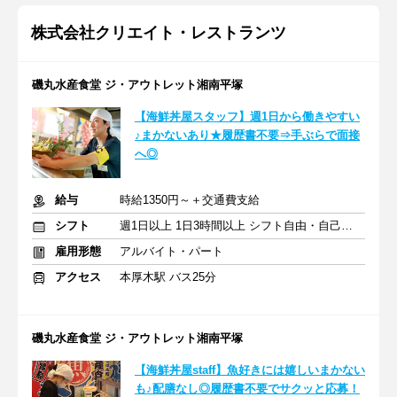
株式会社クリエイト・レストランツ
磯丸水産食堂 ジ・アウトレット湘南平塚
【海鮮丼屋スタッフ】週1日から働きやすい
♪まかないあり★履歴書不要⇒手ぶらで面接
へ◎
給与
時給1350円～＋交通費支給
シフト
週1日以上 1日3時間以上 シフト自由・自己申告
雇用形態
アルバイト・パート
アクセス
本厚木駅 バス25分
磯丸水産食堂 ジ・アウトレット湘南平塚
【海鮮丼屋staff】魚好きには嬉しいまかない
も♪配膳なし◎履歴書不要でサクッと応募！