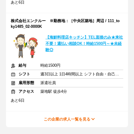
あと6日
株式会社エンクルー ※勤務地：［中央区築地］周辺 / 111_to
ky1485_02-0000K
【海鮮料理店キッチン】TEL面接のみ★来社
不要！週払い相談OK！時給1500円～★未経
験◎
給与
時給1500円
シフト
週3日以上 1日4時間以上 シフト自由・自己申告
雇用形態
派遣社員
アクセス
築地駅 徒歩4分
あと6日
この企業の求人一覧を見る