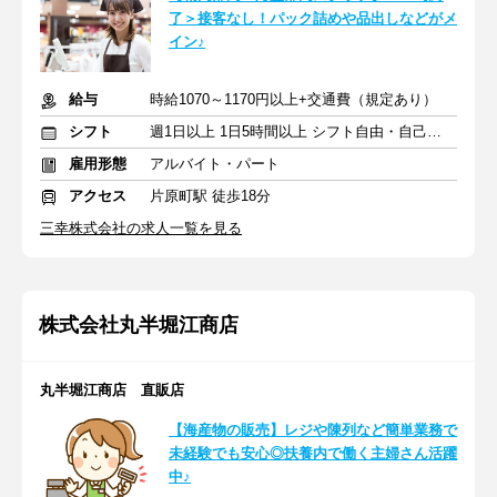
了＞接客なし！パック詰めや品出しなどがメ
イン♪
給与
時給1070～1170円以上+交通費（規定あり）
シフト
週1日以上 1日5時間以上 シフト自由・自己申告
雇用形態
アルバイト・パート
アクセス
片原町駅 徒歩18分
三幸株式会社の求人一覧を見る
株式会社丸半堀江商店
丸半堀江商店 直販店
【海産物の販売】レジや陳列など簡単業務で
未経験でも安心◎扶養内で働く主婦さん活躍
中♪