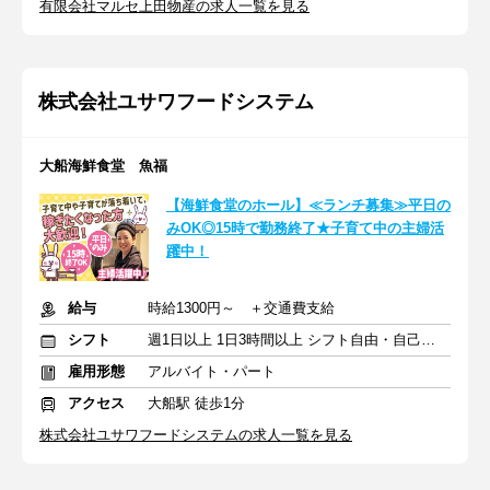
有限会社マルセ上田物産の求人一覧を見る
株式会社ユサワフードシステム
大船海鮮食堂 魚福
【海鮮食堂のホール】≪ランチ募集≫平日の
みOK◎15時で勤務終了★子育て中の主婦活
躍中！
給与
時給1300円～ ＋交通費支給
シフト
週1日以上 1日3時間以上 シフト自由・自己申告
雇用形態
アルバイト・パート
アクセス
大船駅 徒歩1分
株式会社ユサワフードシステムの求人一覧を見る