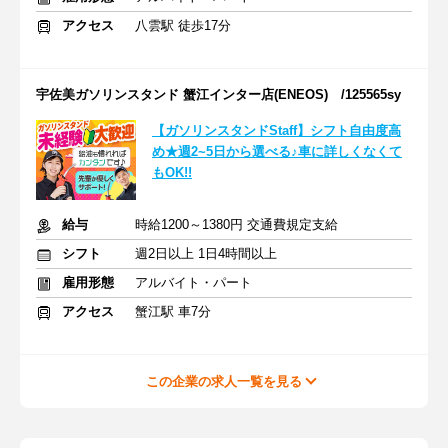
アクセス
八雲駅 徒歩17分
宇佐美ガソリンスタンド 蟹江インター店(ENEOS) /125565sy
【ガソリンスタンドStaff】シフト自由度高
め★週2~5日から選べる♪車に詳しくなくて
もOK!!
給与
時給1200～1380円 交通費規定支給
シフト
週2日以上 1日4時間以上
雇用形態
アルバイト・パート
アクセス
蟹江駅 車7分
この企業の求人一覧を見る