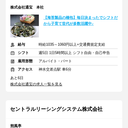
株式会社通宝 本社
【海苔製品の梱包】毎日決まったでシフトだ
から子育て世代が多数活躍中♪
給与
時給1035～1060円以上+交通費規定支給
シフト
週5日 1日5時間以上 シフト自由・自己申告
雇用形態
アルバイト・パート
アクセス
神水交差点駅 車6分
あと6日
株式会社通宝の求人一覧を見る
セントラルリーシングシステム株式会社
朔風亭