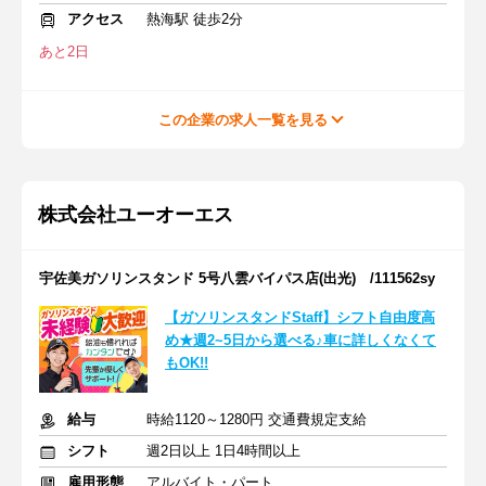
アクセス
熱海駅 徒歩2分
あと2日
この企業の求人一覧を見る
株式会社ユーオーエス
宇佐美ガソリンスタンド 5号八雲バイパス店(出光) /111562sy
【ガソリンスタンドStaff】シフト自由度高
め★週2~5日から選べる♪車に詳しくなくて
もOK!!
給与
時給1120～1280円 交通費規定支給
シフト
週2日以上 1日4時間以上
雇用形態
アルバイト・パート