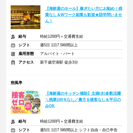
【海鮮屋のホール】稼ぎたい方にお勧め！残
業なし＆Wワーク副業も歓迎★語学問いませ
ん！
給与
時給1200円＋交通費支給
シフト
週5日 1日7.5時間以上
雇用形態
アルバイト・パート
アクセス
新千歳空港駅 徒歩3分
朔風亭
【海鮮屋のキッチン補助】主婦(夫)多数活躍
＼残業100％なし／裏方＆接客なし＆平日の
みOK
給与
時給1200円＋交通費支給
シフト
週5日 1日7.5時間以上 シフト自由・自己申告