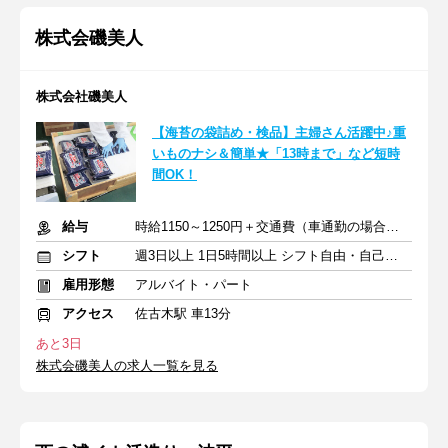
株式会磯美人
株式会社磯美人
【海苔の袋詰め・検品】主婦さん活躍中♪重
いものナシ＆簡単★「13時まで」など短時
間OK！
給与
時給1150～1250円＋交通費（車通勤の場合も支給あり）
シフト
週3日以上 1日5時間以上 シフト自由・自己申告
雇用形態
アルバイト・パート
アクセス
佐古木駅 車13分
あと3日
株式会磯美人の求人一覧を見る