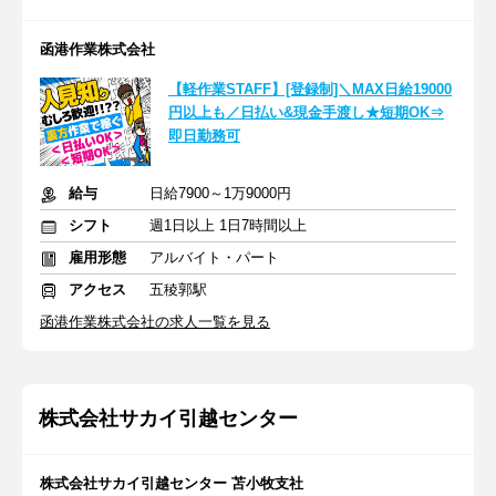
函港作業株式会社
【軽作業STAFF】[登録制]＼MAX日給19000
円以上も／日払い&現金手渡し★短期OK⇒
即日勤務可
給与
日給7900～1万9000円
シフト
週1日以上 1日7時間以上
雇用形態
アルバイト・パート
アクセス
五稜郭駅
函港作業株式会社の求人一覧を見る
株式会社サカイ引越センター
株式会社サカイ引越センター 苫小牧支社