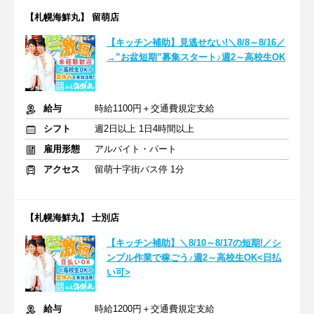
【札幌海鮮丸】 留萌店
【キッチン補助】見逃せない!＼8/8～8/16／
→”お盆短期”募集スタート♪週2～高校生OK
給与
時給1100円＋交通費規定支給
シフト
週2日以上 1日4時間以上
雇用形態
アルバイト・パート
アクセス
留萌十字街バス停 1分
【札幌海鮮丸】 士別店
【キッチン補助】＼8/10～8/17の短期!／シ
ンプル作業で稼ごう♪週2～高校生OK<日払
い可>
給与
時給1200円＋交通費規定支給