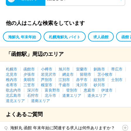
他の人はこんな検索をしています
海鮮丸 年末年始
札幌海鮮丸 バイト
求人函館
函館
「函館駅」周辺のエリア
札幌市
函館市
小樽市
旭川市
室蘭市
釧路市
帯広市
北見市
夕張市
岩見沢市
網走市
留萌市
苫小牧市
稚内市
美唄市
芦別市
江別市
赤平市
紋別市
士別市
名寄市
三笠市
根室市
千歳市
滝川市
砂川市
歌志内市
深川市
富良野市
登別市
恵庭市
伊達市
北広島市
石狩市
北斗市
道東エリア
道央エリア
道北エリア
道南エリア
よくあるご質問
海鮮丸 函館 年末年始に関連する求人は何件ありますか？