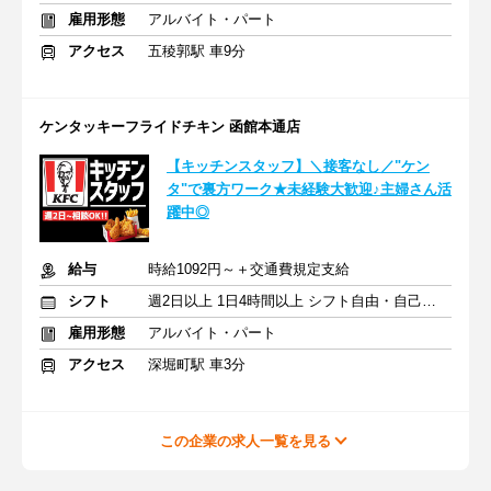
雇用形態
アルバイト・パート
アクセス
五稜郭駅 車9分
ケンタッキーフライドチキン 函館本通店
【キッチンスタッフ】＼接客なし／"ケン
タ"で裏方ワーク★未経験大歓迎♪主婦さん活
躍中◎
給与
時給1092円～＋交通費規定支給
シフト
週2日以上 1日4時間以上 シフト自由・自己申告
雇用形態
アルバイト・パート
アクセス
深堀町駅 車3分
この企業の求人一覧を見る