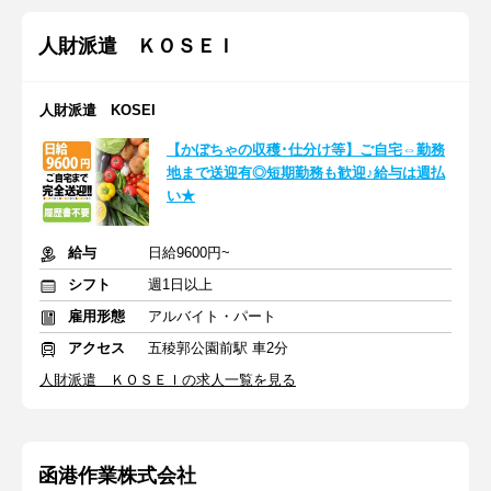
人財派遣 ＫＯＳＥＩ
人財派遣 KOSEI
【かぼちゃの収穫･仕分け等】ご自宅⇔勤務
地まで送迎有◎短期勤務も歓迎♪給与は週払
い★
給与
日給9600円~
シフト
週1日以上
雇用形態
アルバイト・パート
アクセス
五稜郭公園前駅 車2分
人財派遣 ＫＯＳＥＩの求人一覧を見る
函港作業株式会社