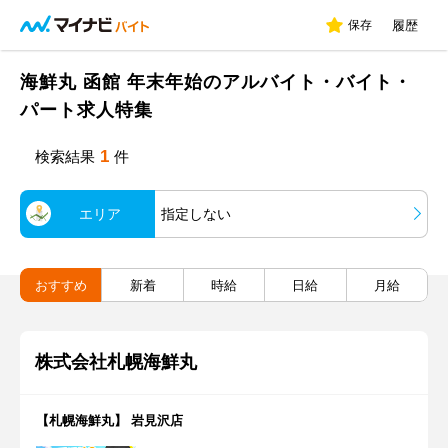
保存
履歴
海鮮丸 函館 年末年始のアルバイト・バイト・
パート求人特集
1
検索結果
件
エリア
指定しない
おすすめ
新着
時給
日給
月給
株式会社札幌海鮮丸
【札幌海鮮丸】 岩見沢店