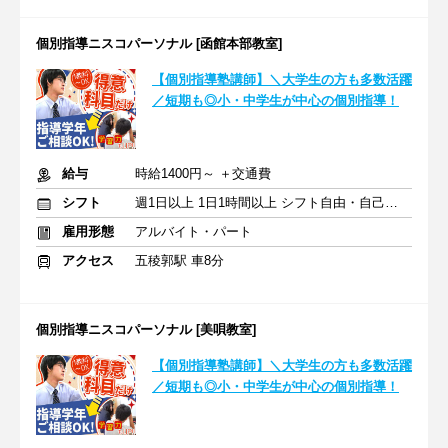
個別指導ニスコパーソナル [函館本部教室]
【個別指導塾講師】＼大学生の方も多数活躍
／短期も◎小・中学生が中心の個別指導！
給与
時給1400円～ ＋交通費
シフト
週1日以上 1日1時間以上 シフト自由・自己申告
雇用形態
アルバイト・パート
アクセス
五稜郭駅 車8分
個別指導ニスコパーソナル [美唄教室]
【個別指導塾講師】＼大学生の方も多数活躍
／短期も◎小・中学生が中心の個別指導！