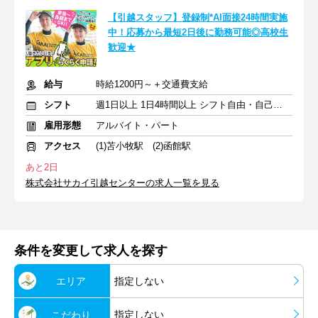
【引越スタッフ】登録制*AI面接24時間実施
中！応募から最短2日後に勤務可能◎高校生
歓迎★
給与
時給1200円～＋交通費支給
シフト
週1日以上 1日4時間以上 シフト自由・自己申告
雇用形態
アルバイト・パート
アクセス
(1)苫小牧駅 (2)函館駅
あと2日
株式会社サカイ引越センターの求人一覧を見る
条件を変更して求人を探す
エリア
指定しない
指定しない
こだわり