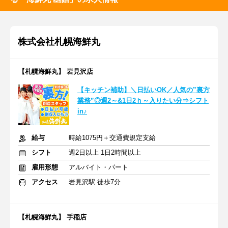
株式会社札幌海鮮丸
【札幌海鮮丸】 岩見沢店
【キッチン補助】＼日払いOK／人気の”裏方
業務”◎週2～&1日2ｈ～入りたい分⇒シフト
in♪
給与
時給1075円＋交通費規定支給
シフト
週2日以上 1日2時間以上
雇用形態
アルバイト・パート
アクセス
岩見沢駅 徒歩7分
【札幌海鮮丸】 手稲店