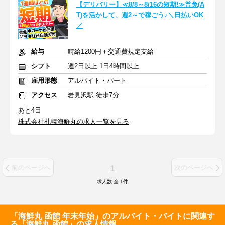
【デリバリー】≪8/8～8/16の短期!≫普免(A
T)を活かして、週2～で稼ごう♪＼日払いOK
／
給与
時給1200円＋交通費規定支給
シフト
週2日以上 1日4時間以上
雇用形態
アルバイト・パート
アクセス
岩見沢駅 徒歩7分
あと4日
株式会社札幌海鮮丸の求人一覧を見る
1
前のページへ
次のページへ
求人数 全
1
件
「海鮮丸 函館 年末年始」のアルバイト・バイトに関連す
る「海鮮丸 函館」の求人情報