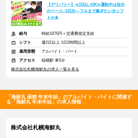
【デリバリー】≪日払いOK≫運転中は自分
のペース♪1日2h～フルまで稼ぎたい分シフ
トin★
給与
時給1075円＋交通費規定支給
シフト
週2日以上 1日2時間以上
雇用形態
アルバイト・パート
アクセス
稲穂駅 車5分
株式会社札幌海鮮丸の求人一覧を見る
「海鮮丸 函館 年末年始」のアルバイト・バイトに関連す
る「海鮮丸 年末年始」の求人情報
株式会社札幌海鮮丸