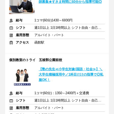
師募集★すきま時間に60分から指導可能◎
給与
1コマ(60分)1430～6930円
シフト
週1日以上 1日1時間以上 シフト自由・自己申告
雇用形態
アルバイト・パート
アクセス
函館駅
個別教室のトライ 五稜郭公園前校
【塾の先生≪小学生対象/国語・社会≫】＼
大学生積極採用中／1科目だけの指導で◎私
服OK！
給与
1コマ(60分)：1350～2400円＋交通費
シフト
週1日以上 1日1時間以上 シフト自由・自己申告
雇用形態
アルバイト・パート