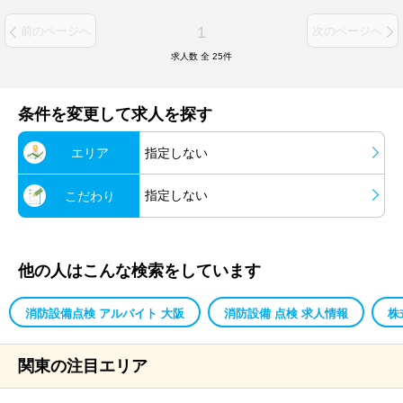
1
前のページへ
次のページへ
求人数 全
25
件
条件を変更して求人を探す
エリア
指定しない
指定しない
こだわり
他の人はこんな検索をしています
消防設備点検 アルバイト 大阪
消防設備 点検 求人情報
株
関東の注目エリア