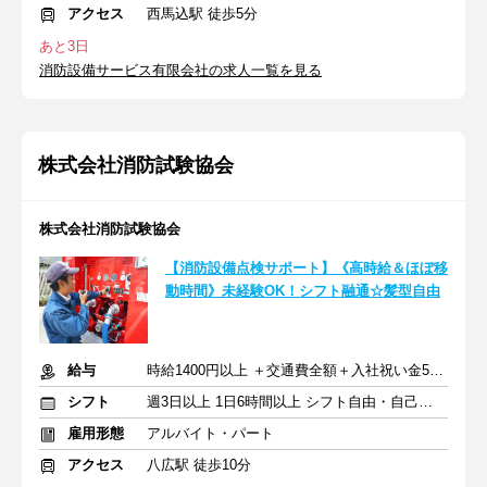
アクセス
西馬込駅 徒歩5分
あと3日
消防設備サービス有限会社の求人一覧を見る
株式会社消防試験協会
株式会社消防試験協会
【消防設備点検サポート】《高時給＆ほぼ移
動時間》未経験OK！シフト融通☆髪型自由
給与
時給1400円以上 ＋交通費全額＋入社祝い金5万円
シフト
週3日以上 1日6時間以上 シフト自由・自己申告
雇用形態
アルバイト・パート
アクセス
八広駅 徒歩10分