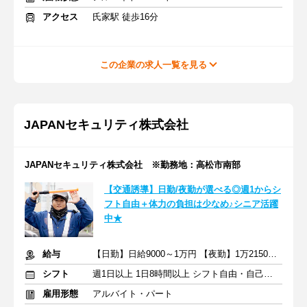
アクセス
氏家駅 徒歩16分
この企業の求人一覧を見る
JAPANセキュリティ株式会社
JAPANセキュリティ株式会社 ※勤務地：高松市南部
【交通誘導】日勤/夜勤が選べる◎週1からシ
フト自由＋体力の負担は少なめ♪シニア活躍
中★
給与
【日勤】日給9000～1万円 【夜勤】1万2150～1万3500円 ※交通費
シフト
週1日以上 1日8時間以上 シフト自由・自己申告
雇用形態
アルバイト・パート