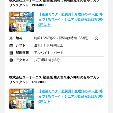
株式会社ユーオーエス 勤務先:川崎市川崎区元木のセルフガソ
リンスタンド /9014009u
【給油モニター監視員】月曜日の20～翌8時
まで！Wワーク・シニア大歓迎★1日1万500
0円以上
給与
時給1226円(22～翌5時は時給1533円) ＋交通費
シフト
週1日 1日8時間以上
雇用形態
アルバイト・パート
アクセス
八丁畷駅 徒歩6分
株式会社ユーオーエス 勤務先:東久留米市八幡町のセルフガソ
リンスタンド /7008008u
【給油モニター監視員】金曜日の20～翌8時
まで！Wワーク・シニア大歓迎★1日1万500
0円以上