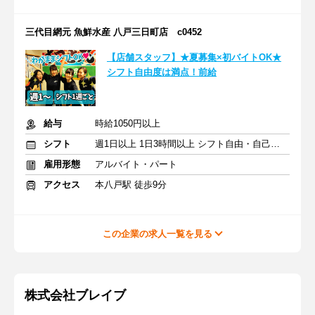
三代目網元 魚鮮水産 八戸三日町店 c0452
【店舗スタッフ】★夏募集×初バイトOK★
シフト自由度は満点！前給
給与
時給1050円以上
シフト
週1日以上 1日3時間以上 シフト自由・自己申告
雇用形態
アルバイト・パート
アクセス
本八戸駅 徒歩9分
この企業の求人一覧を見る
株式会社ブレイブ