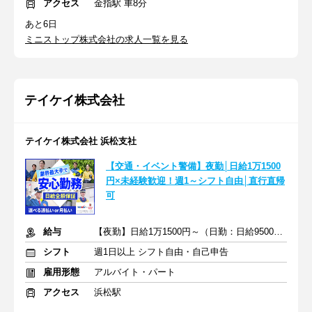
アクセス
金指駅 車8分
あと6日
ミニストップ株式会社の求人一覧を見る
テイケイ株式会社
テイケイ株式会社 浜松支社
【交通・イベント警備】夜勤│日給1万1500
円×未経験歓迎！週1～シフト自由│直行直帰
可
給与
【夜勤】日給1万1500円～（日勤：日給9500円～）
シフト
週1日以上 シフト自由・自己申告
雇用形態
アルバイト・パート
アクセス
浜松駅