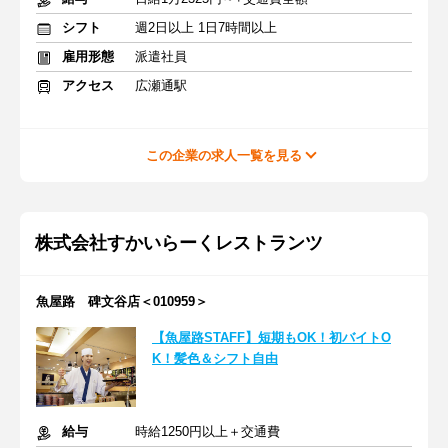
シフト
週2日以上 1日7時間以上
雇用形態
派遣社員
アクセス
広瀬通駅
この企業の求人一覧を見る
株式会社すかいらーくレストランツ
魚屋路 碑文谷店＜010959＞
【魚屋路STAFF】短期もOK！初バイトO
K！髪色＆シフト自由
給与
時給1250円以上＋交通費