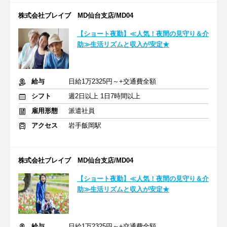
株式会社ブレイブ MD仙台支店/MD04
【ショート夜勤】≪人気！夜間の見守り＆介
助≫生活リズムと収入が安定★
給与
日給1万2325円～+交通費全額
シフト
週2日以上 1日7時間以上
雇用形態
派遣社員
アクセス
岩手飯岡駅
株式会社ブレイブ MD仙台支店/MD04
【ショート夜勤】≪人気！夜間の見守り＆介
助≫生活リズムと収入が安定★
給与
日給1万2325円～+交通費全額