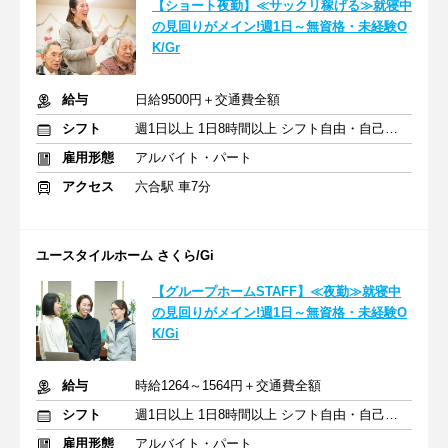
【ショート夜勤】≪サックリ稼げる≫就寝中
の見回りがメイン!週1日～無資格・未経験O
K/Gr
給与
日給9500円＋交通費全額
シフト
週1日以上 1日8時間以上 シフト自由・自己申告
雇用形態
アルバイト・パート
アクセス
六合駅 車7分
ユースタイルホーム さくら/Gi
【グループホームSTAFF】≪夜勤≫就寝中
の見回りがメイン!週1日～無資格・未経験O
K/Gi
給与
時給1264～1564円＋交通費全額
シフト
週1日以上 1日8時間以上 シフト自由・自己申告
雇用形態
アルバイト・パート