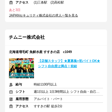
アクセス
(1)三条駅 (2)高松駅
あと3日
JAPANセキュリティ株式会社の求人一覧を見る
チムニー株式会社
北海道増毛町 魚鮮水産 すすきの店 c1049
【店舗スタッフ】★夏募集×初バイトOK★
シフト自由度は満点！前給
給与
時給1100円以上
シフト
週1日以上 1日3時間以上 シフト自由・自己申告
雇用形態
アルバイト・パート
アクセス
すすきの駅 徒歩2分